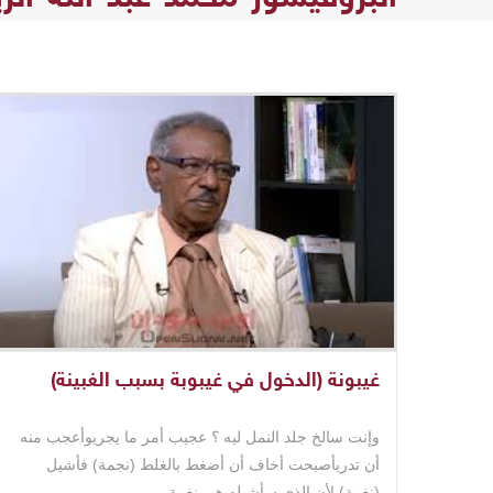
غيبونة (الدخول في غيبوبة بسبب الغبينة)
وإنت سالخ جلد النمل ليه ؟ عجيب أمر ما يجريوأعجب منه
أن تدريأصبحت أخاف أن أضغط بالغلط (نجمة) فأشيل
(نغمة) لأن الذي سأشيله هي نغمة ..