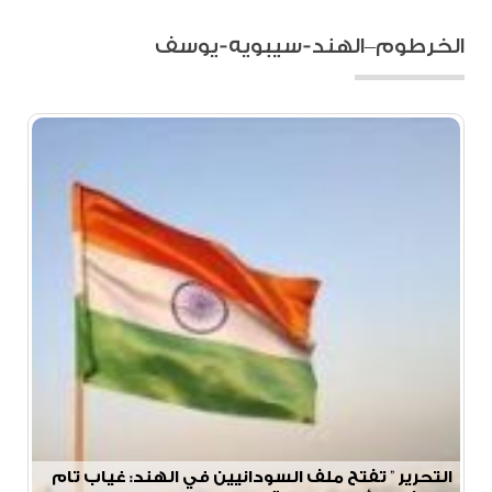
الخرطوم–الهند-سيبويه-يوسف
التحرير ” تفتح ملف السودانيين في الهند: غياب تام