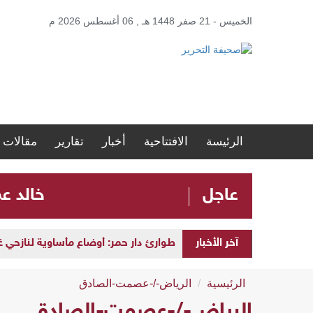
الخميس - 21 صفر 1448 هـ , 06 أغسطس 2026 م
الرئيسة
الافتتاحية
أخبار
تقارير
مقالات
عاجل
​خالد ع
آخر الأخبار
طوارئ دار حمر: أوضاع مأساوية لنازحي
الرئيسية
الرياض-/-عصمت-الصادق
الرياض-/-عصمت-الصادق