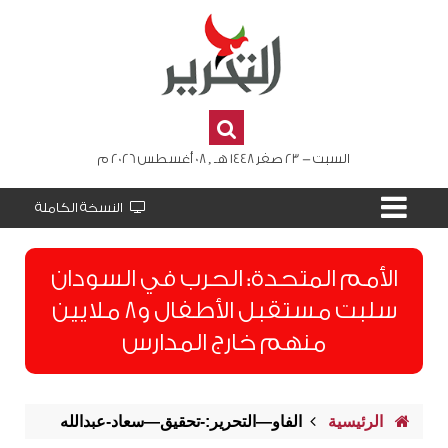
السبت - 23 صفر 1448 هـ , 08 أغسطس 2026 م
النسخة الكاملة
الأمم المتحدة: الحرب في السودان
سلبت مستقبل الأطفال و8 ملايين
منهم خارج المدارس
الرئيسية
الفاو—التحرير:-تحقيق—سعاد-عبدالله