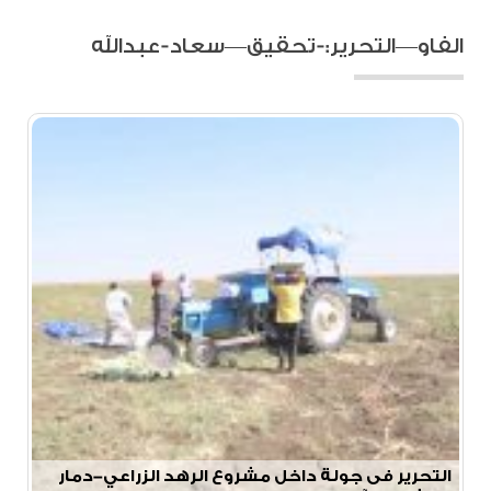
الفاو—التحرير:-تحقيق—سعاد-عبدالله
التحرير فى جولة داخل مشروع الرهد الزراعي-دمار