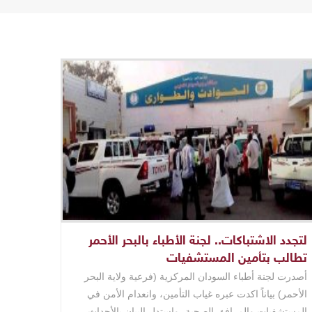
لتجدد الاشتباكات.. لجنة الأطباء بالبحر الأحمر
تطالب بتأمين المستشفيات
أصدرت لجنة أطباء السودان المركزية (فرعية ولاية البحر
الأحمر) بياناً اكدت عبره غياب التأمين، وانعدام الأمن في
المستشفيات والمرافق الصحية، واستدل البيان بالأحداث