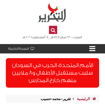
السبت - 23 صفر 1448 هـ , 08 أغسطس 2026 م
النسخة الكاملة
الأمم المتحدة: الحرب في السودان
سلبت مستقبل الأطفال و8 ملايين
منهم خارج المدارس
الرئيسية
تقرير–محمد-حسيب