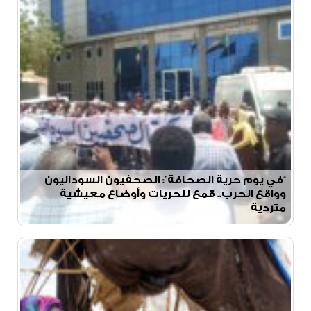
“في يوم حرية الصحافة”: الصحفيون السودانيون
وواقع الحرب.. قمع للحريات وأوضاع معيشية
متردية