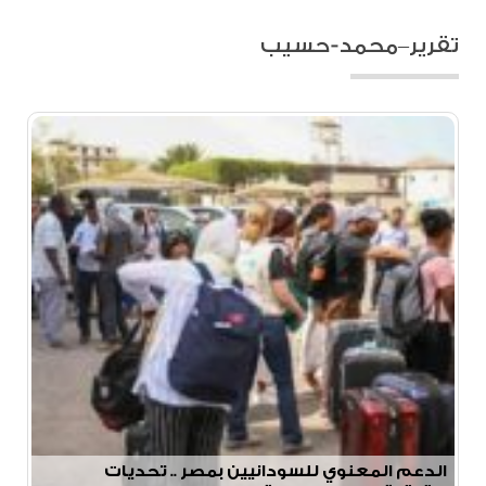
تقرير–محمد-حسيب
الدعم المعنوي للسودانيين بمصر .. تحديات