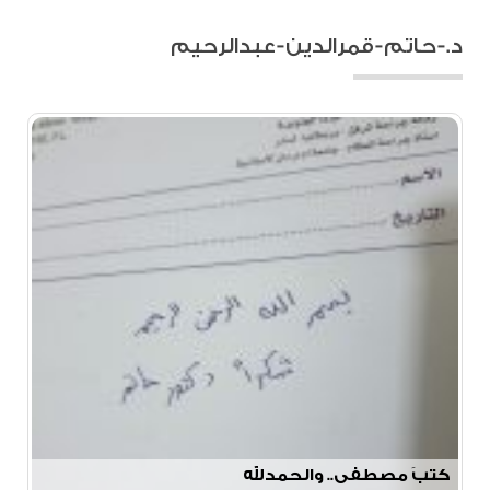
د.-حاتم-قمرالدين-عبدالرحيم
كتبَ مصطفى.. والحمدلله