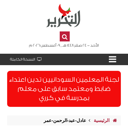
الأحد - 24 صفر 1448 هـ , 09 أغسطس 2026 م
النسخة الكاملة
لجنة المعلمين السودانيين تدين اعتداء
ضابط ومعتمد سابق على معلم
بمدرسة في كرري
الرئيسية
عادل-عبد-الرحمن-عمر