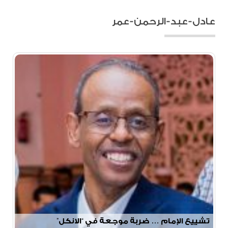
عادل-عبد-الرحمن-عمر
تشييع الإمام … ضربة موجعة في “الانكل”