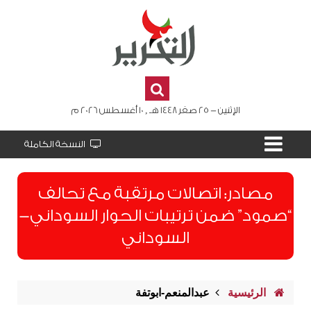
الإثنين - 25 صفر 1448 هـ , 10 أغسطس 2026 م
النسخة الكاملة
مصادر: اتصالات مرتقبة مع تحالف
“صمود” ضمن ترتيبات الحوار السوداني-
السوداني
الرئيسية
عبدالمنعم-ابوتفة