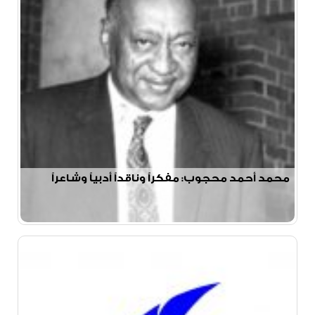
محمد أحمد محجوب: مفكراً وناقداً أدبياً وشاعراً