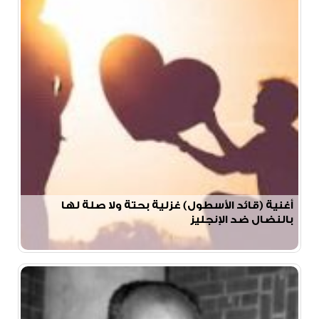
أغنية (قائد الأسطول) غزلية بحتة ولا صلة لها
بالنضال ضد الإنجليز