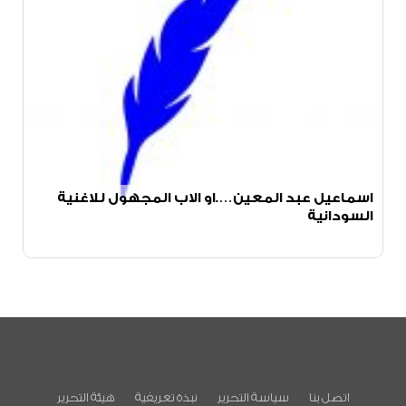
اسماعيل عبد المعين….او الاب المجهول للاغنية
السودانية
اتصل بنا
سياسة التحرير
نبذة تعريفية
هيئة التحرير