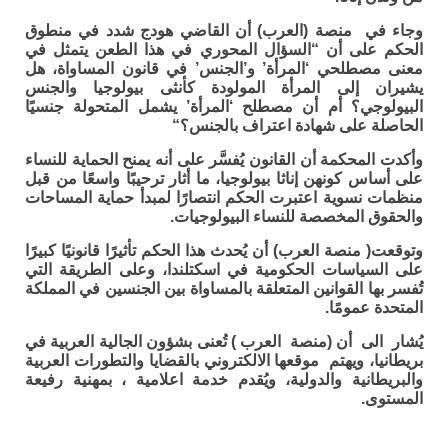
وجاء في منصة (العرب) أن القاضي هودج شدد في منطوق
الحكم على أن “السؤال المحوري في هذا الطعن يتمثل في
معنى مصطلحي ‘المرأة’ و’الجنس’ في قانون المساواة، هل
يشيران إلى المرأة المولودة كأنثى بيولوجيا والجنس
البيولوجي؟ أم أن مصطلح ‘المرأة’ يشمل المتحولة جنسيًا
الحاصلة على شهادة اعتراف بالجنس؟
“
وأكدت المحكمة أن القانون يُفسَّر على أنه يمنح الحماية للنساء
على أساس كونهن إناثا بيولوجيا، ما أثار ترحيبًا واسعًا من قبل
منظمات نسوية اعتبرت الحكم انتصارًا لمبدأ حماية المساحات
والحقوق المخصصة للنساء البيولوجيات
.
وتوقعت( منصة العرب) أن يُحدث هذا الحكم تأثيرًا قانونيًا كبيرًا
على السياسات الحكومية في اسكتلندا، وعلى الطريقة التي
تُفسر بها القوانين المتعلقة بالمساواة بين الجنسين في المملكة
المتحدة عمومًا
.
يُشار الى أن (منصة العرب ) تُعنى بشؤون الجالية العربية في
بريطانيا، ويهتم موقعها الالكتروني بالقضايا والتطورات العربية
والبريطانية والدولية، ويُقدم خدمة اعلامية ، بمهنية رفيعة
المستوى.