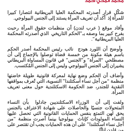
محمد المكي أحمد
شكًل قرار أصدرته المحكمة العليا البريطانية انتصارا كبيرا
للمرأة إذ أكد أن تعريف المرأة يستند إلى الجنس البيولوجي.
وأفاد موقع ( عرب لندن) أن منظمات حقوق المرأة رحبت
بفرح كبير بما وصفه بـ”الحكم التاريخي الذي أصدرته المحكمة
العليا البريطانية”.
وأوضح أن اللورد هودج نائب رئيس المحكمة أصدر الحكم
باسم هيئة مكونة من خمسة قضاة توصلوا بالإجماع إلى أن
مصطلحي “المرأة” و”الجنس” في قانون المساواة البريطاني
يشيران إلى الجنس البيولوجي وليس إلى الجنس المُكتسب
.
وأضاف أن الحكم وضع نهاية لمعركة قانونية طويلة خاضتها
منظمة “من أجل نساء اسكتلندا” النسوية، التي تُعرف بمواقفها
النقدية للجندر، ضد الحكومة الاسكتلندية حول معنى تعريف
المرأة
.
ولفت إلى أن الوزراء الاسكتلنديبن جادلوا بأن النساء
المتحولات جنسيًا والحاصلات على شهادة الاعتراف بالجنس
يحق لهن التمتع بنفس الحمايات القانونية التي تحصل عليها
النساء المولودات كإناث بيولوجيا بينما أصرت منظمة “من
أجل نساء اسكتلندا” على أن هذه الحمايات يجب أن تقتصر على
من وُلدن إناثًا
.