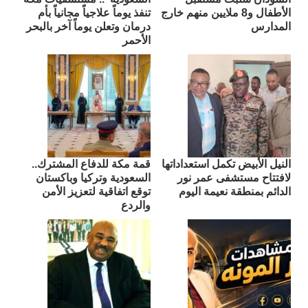
الأطفال و8 ملايين منهم خارج
تنفذ يوماً علاجياً مجانياً بأم
المدارس
درمان وتعلن يوماً آخر بالبحر
الأحمر
النيل الأبيض تكمل استعداداتها
قمة مكة للدفاع المشترك..
لافتتاح مستشفى عمر نور
السعودية وتركيا وباكستان
الدائم بمنطقة نعيمة اليوم
توقع اتفاقية لتعزيز الأمن
والردع