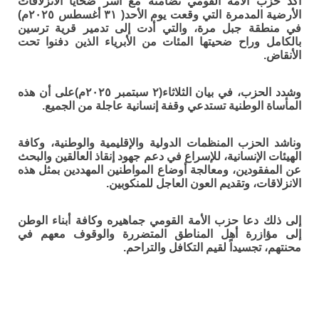
أكد حزب الأمة القومي تضامنه مع أسر ضحايا الانزلاقات
الأرضية المدمرة التي وقعت يوم الأحد( ٣١ أغسطس ٢٠٢٥م)
في منطقة جبل مرة، والتي أدت إلى تدمير قرية ترسين
بالكامل وراح ضحيتها المئات من الأبرياء الذين دفنوا تحت
الأنقاض.
​وشدد الحزب، في بيان الثلاثاء(٢ سبتمبر ٢٠٢٥م)على أن هذه
المأساة الوطنية تستدعي وقفة إنسانية عاجلة من الجميع.
​وناشد الحزب المنظمات الدولية والإقليمية والوطنية، وكافة
الهيئات الإنسانية، للإسراع في دعم جهود إنقاذ العالقين والبحث
عن المفقودين، ومعالجة أوضاع المواطنين المهددين بمثل هذه
الانزلاقات، وتقديم العون العاجل للمنكوبين.
​إلى ذلك دعا حزب الأمة القومي جماهيره وكافة أبناء الوطن
إلى مؤازرة أهل المناطق المتضررة والوقوف معهم في
محنتهم، تجسيداً لقيم التكافل والتراحم.