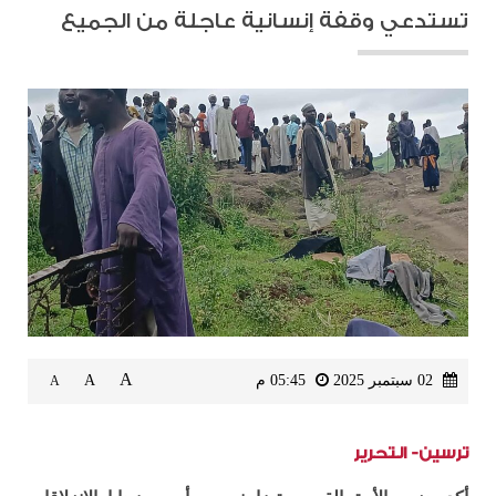
تستدعي وقفة إنسانية عاجلة من الجميع
A
02 سبتمبر 2025
05:45 م
A
A
ترسين- التحرير