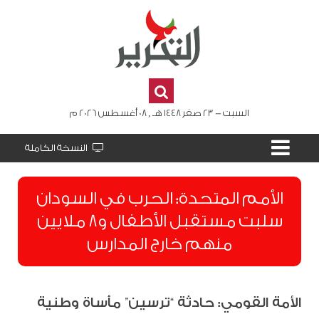
السبت - 23 صفر 1448 هـ , 08 أغسطس 2026 م
النسخة الكاملة
الأمم المتحدة: الحرب في السودان
سلبت مستقبل الأطفال و8 ملايين
منهم خارج المدارس
الأمة القومي: حادثة “ترسين” مأساة وطنية