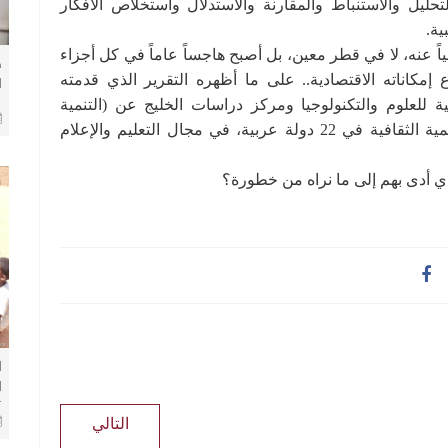
ليل والاستنباط والمقارنة والاستدلال واستخلاص الأفكار
ية.
ياً عنه، لا في قطر معين، بل أصبح هاجساً عاماً في كل أجزاء
ض
 إمكاناته الاقتصادية.. على ما أظهره التقرير الذي قدمته
ا
 للعلوم والتكنولوجيا ومركز دراسات الخليج عن (التنمية
م
ب
الثقافية) سنة 2008م في القاهرة بعد رصد واقع التنمية الثقافية في 22 دولة عربية، في مجال التعليم والإعلام
ب
ذي أدى بهم إلى ما نراه من خطورة؟
ا
ا
التالي
خ