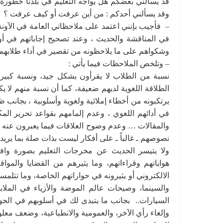
قد يسألني بعضكم هل يواجه التعليم في بلدنا خطورة
وقد يسألني أحدكم : من أين عرفت أو كيف عرفت ؟
– فأجيب بإنني اعتمد على ملاحظاتي العامة في الآونة 
في المناقشة والحديث ، وعند تصحيح إجاباتهم في أو
وشكواهم على ما يلاحظونه من تقصير في أداء طلابهم 
– وتلخص الملاحظات فيما يأتي :
نسبة من الطلاب لا يقرأون بشكل جيد، ونسبة كبيرة 
الطلاقة اللغوية لديهم ضعيفة، كما أن نسبة منهم لا 
يرتكبونه من أخطاء إملائية ولغوية وأسلوبية ، بجانب ظه
في أدائهم اللغوي ، وعدم إلمامهم بقواعد تحرير المكا
والمقالات … وعدم وضوح العلاقات فيما يعبرون عنه من 
نصوصهم ـ غالباً ـ على أفكار ليست بذات صلة بما يريدو
ولا يتيسر الحديث عن مخرجات التعليم بصورة واف
هواياتهم وقراءاتهم، وما يثيرهم من القضايا والمو
الالكتروني أو يثيرونه في حواراتهم الخاصة، وما تتلمس
والسينما، وصيحات عالم الموضة والأزياء في الملا
السيارات.. بجانب ما يتبدى لك في أسلوبهم في ال
وإلغاء رأي الآخر، والعمومية والانطباعية، وضعف معلو