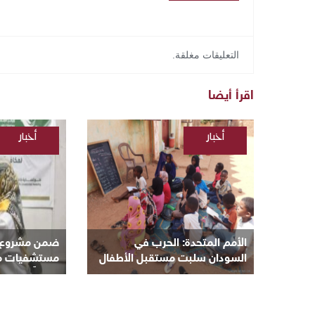
التعليقات مغلقة.
اقرأ أيضا
أخبار
أخبار
/
/
السودانية
السودانية
الأمم المتحدة: الحرب في
ضمن مشروع “ن
السودان سلبت مستقبل الأطفال
مستشفيات مكة 
و8 ملايين منهم خارج المدارس
مجانياً بأم درم
بالبحر الأحمر