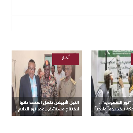
أخبار
/
السودانية
ور السعودية”..
النيل الأبيض تكمل استعداداتها
تنفذ يوماً علاجياً
لافتتاح مستشفى عمر نور الدائم
ان وتعلن يوماً آخر
بمنطقة نعيمة اليوم