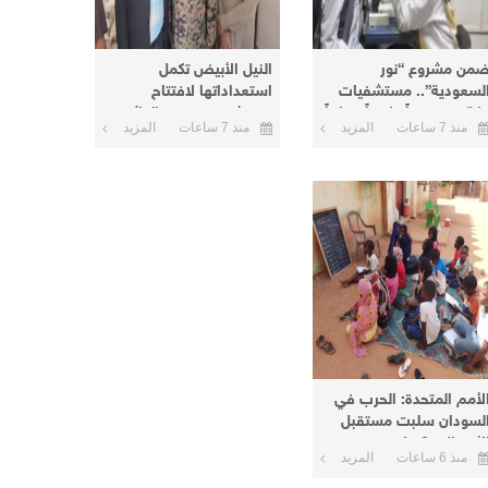
من مشروع “نور
النيل الأبيض تكمل
لسعودية”.. مستشفيات
استعداداتها لافتتاح
كة تنفذ يوماً علاجياً مجانياً
مستشفى عمر نور الدائم
منذ 7 ساعات
المزيد
منذ 7 ساعات
المزيد
أم درمان وتعلن يوماً آخر
بمنطقة نعيمة اليوم
البحر الأحمر
لأمم المتحدة: الحرب في
لسودان سلبت مستقبل
الأطفال و8 ملايين منهم
منذ 6 ساعات
المزيد
ارج المدارس