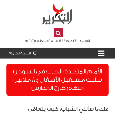
السبت - 23 صفر 1448 هـ , 08 أغسطس 2026 م
النسخة الكاملة
الأمم المتحدة: الحرب في السودان
سلبت مستقبل الأطفال و8 ملايين
منهم خارج المدارس
عندما سألني الشباب: كيف يتعافى