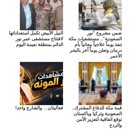
ضمن مشروع “نور
النيل الأبيض تكمل استعداداتها
السعودية”.. مستشفيات مكة
لافتتاح مستشفى عمر نور
تنفذ يوماً علاجياً مجانياً بأم
الدائم بمنطقة نعيمة اليوم
درمان وتعلن يوماً آخر بالبحر
الأحمر
قمة مكة للدفاع المشترك..
فعاليتان… والشارع واحد!
السعودية وتركيا وباكستان
توقع اتفاقية لتعزيز الأمن
والردع