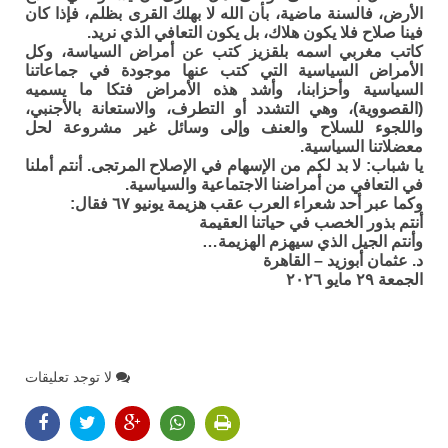
الأرض، فالسنة ماضية، بأن الله لا بهلك القرى بظلم، فإذا كان
فينا صلاح فلا يكون هلاك، بل يكون التعافي الذي نريد.
كاتب مغربي اسمه بلقزيز كتب عن أمراض السياسة، وكل
الأمراض السياسية التي كتب عنها موجودة في جماعاتنا
السياسية وأحزابنا، وأشد هذه الأمراض فتكا ما يسميه
(القصووية)، وهي التشدد أو التطرف، والاستعانة بالأجنبي،
واللجوء للسلاح والعنف وإلى وسائل غير مشروعة لحل
معضلاتنا السياسية.
يا شباب: لا بد لكم من الإسهام في الإصلاح المرتجى. أنتم أملنا
في التعافي من أمراضنا الاجتماعية والسياسية.
وكما عبر أحد شعراء العرب عقب هزيمة يونيو ٦٧ فقال:
أنتم بذور الخصب في حياتنا العقيمة
وأنتم الجيل الذي سيهزم الهزيمة…
د. عثمان أبوزيد – القاهرة
الجمعة ٢٩ مايو ٢٠٢٦
لا توجد تعليقات