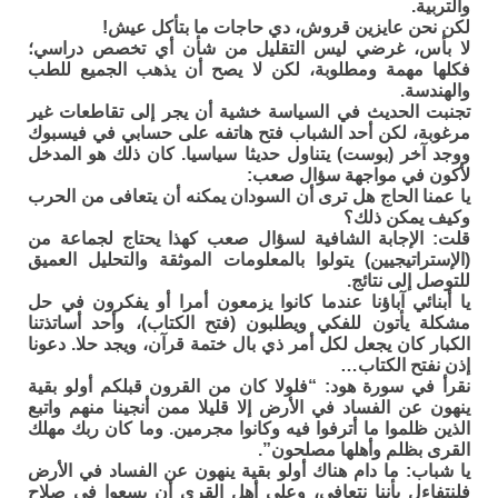
والتربية.
لكن نحن عايزين قروش، دي حاجات ما بتأكل عيش!
لا بأس، غرضي ليس التقليل من شأن أي تخصص دراسي؛
فكلها مهمة ومطلوبة، لكن لا يصح أن يذهب الجميع للطب
والهندسة.
تجنبت الحديث في السياسة خشية أن يجر إلى تقاطعات غير
مرغوبة، لكن أحد الشباب فتح هاتفه على حسابي في فيسبوك
ووجد آخر (بوست) يتناول حديثا سياسيا. كان ذلك هو المدخل
لأكون في مواجهة سؤال صعب:
يا عمنا الحاج هل ترى أن السودان يمكنه أن يتعافى من الحرب
وكيف يمكن ذلك؟
قلت: الإجابة الشافية لسؤال صعب كهذا يحتاج لجماعة من
(الإستراتيجيين) يتولوا بالمعلومات الموثقة والتحليل العميق
للتوصل إلى نتائج.
يا أبنائي آباؤنا عندما كانوا يزمعون أمرا أو يفكرون في حل
مشكلة يأتون للفكي ويطلبون (فتح الكتاب)، وأحد أساتذتنا
الكبار كان يجعل لكل أمر ذي بال ختمة قرآن، ويجد حلا. دعونا
إذن نفتح الكتاب…
نقرأ في سورة هود: “فلولا كان من القرون قبلكم أولو بقية
ينهون عن الفساد في الأرض إلا قليلا ممن أنجينا منهم واتبع
الذين ظلموا ما أترفوا فيه وكانوا مجرمين. وما كان ربك مهلك
القرى بظلم وأهلها مصلحون”.
يا شباب: ما دام هناك أولو بقية ينهون عن الفساد في الأرض
فلنتفاءل بأننا نتعافى، وعلى أهل القرى أن يسعوا في صلاح