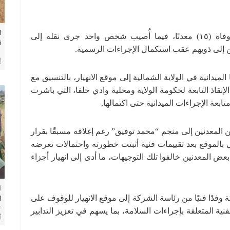
ل
وأوضحت الشركة في بيان أن الحادث أسفر عن وفاة (١٥) معدنًا، فيما أُصيب شخص واحد جرى نقله إلى
ت
ين إلى ذويهم عقب استكمال الإجراءات الرسمية.
س
ف
يدانية في الولاية الشمالية إلى موقع الانهيار، بالتنسيق مع
نقاذ التابعة لحكومة الولاية ومحلية وادي حلفا، التي باشرت
ابعة الإجراءات الميدانية حتى اكتمالها.
المعدنين إلى منجم “محمد توفيق” رغم إغلاقه مسبقًا بقرار
ل بالموقع بعد تقييمات فنية أثبتت خطورته واحتمالات تعرضه
عض المعدنين خالفوا تلك التوجيهات، ما أدى إلى انهيار أجزاء
ا
وفدًا فنيًا من رئاسة الشركة إلى موقع الانهيار للوقوف على
ل
ك
نية المتعلقة بإجراءات السلامة، بما يسهم في تعزيز التدابير
و