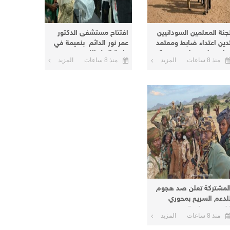
جنة المعلمين السودانيين
افتتاح مستشفى الدكتور
دين اعتداء ضابط ومعتمد
عمر نور الدائم بنعيمة في
ابق على معلم بمدرسة
ولاية النيل الأبيض
منذ 8 ساعات
المزيد
منذ 8 ساعات
المزيد
ي كرري
لمشتركة تعلن صد هجوم
لدعم السريع بمحوري
لبس وصليعة وتدمير
منذ 8 ساعات
المزيد
الاستيلاء على ٦٥ عربة