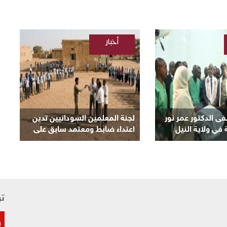
أخبار
/
السودانية
ى الدكتور عمر نور
لجنة المعلمين السودانيين تدين
 في ولاية النيل
اعتداء ضابط ومعتمد سابق على
معلم بمدرسة في كرري
تو