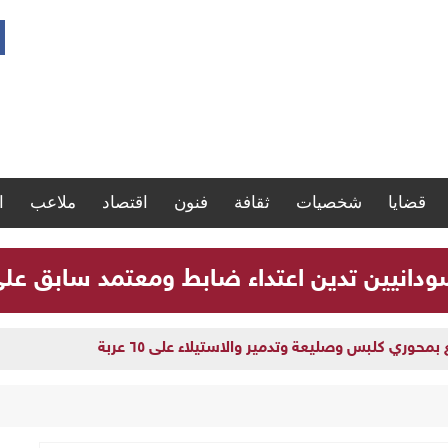
قضايا
شخصيات
ثقافة
فنون
اقتصاد
ملاعب
ا
سودانيين تدين اعتداء ضابط ومعتمد سابق ع
وري كلبس وصليعة وتدمير والاستيلاء على ٦٥ عربة
بنعيمة في ولاية النيل الأبيض