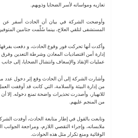
تعازيه ومواساته لأسر الضحايا وذويهم.
المستشفى لتلقي العلاج، بينما سُلِّمت جثامين المتوف
وأكدت أنها تحركت فور وقوع الحادث، و دفعت بفرقها الم
إدارة أمن اقتصاديات المعادن وشرطة التعدين وفرق الإ
عمليات الإنقاذ والإسعاف وانتشال الضحايا، إلى جانب مت
وأشارت الشركة إلى أن الحادث وقع إثر دخول عدد من 
من إدارة البيئة والسلامة، التي كانت قد أوقفت العم
للانهيار، وأصدرت تحذيرات واضحة تمنع دخوله. إلا أن ب
من المنجم عليهم.
وتابعت بالقول في إطار متابعة الحادث، أوفدت الشركة 
ملابساته، وإجراء التقصي اللازم، ومراجعة الجوانب الف
الوقائية ومنع تكرار مثل هذه الحوادث.