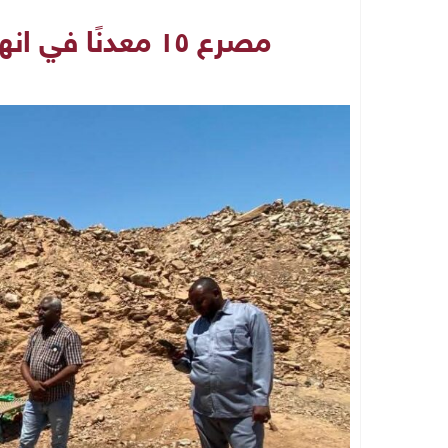
مصرع ١٥ معدنًا في انهيار منجم مغلق بوادي حلفا