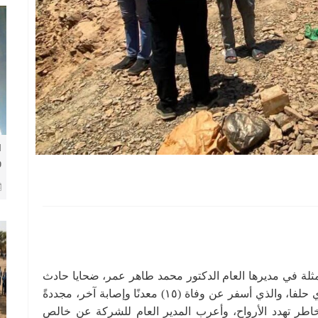
ا
و
و
مثلة في مديرها العام الدكتور محمد طاهر عمر، ضحايا حادث
انهيار منجم “محمد توفيق” بمنطقة سمنة بمحلية وادي حلفا، والذي أسفر عن وفاة (١٥) معدنًا وإصابة آخر، مجددةً
خاطر تهدد الأرواح، وأعرب المدير العام للشركة عن خالص