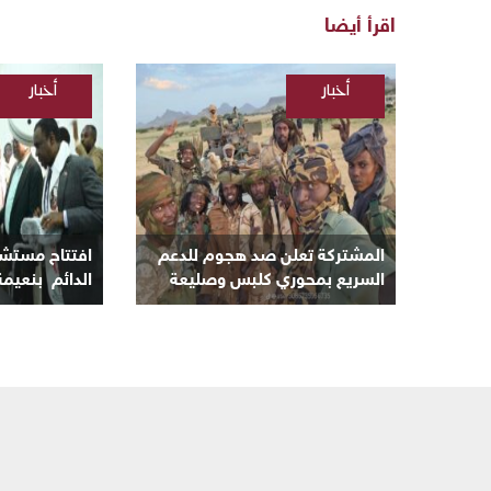
اقرأ أيضا
أخبار
أخبار
/
/
السودانية
السودانية
المشتركة تعلن صد هجوم للدعم
افتتاح مستشف
السريع بمحوري كلبس وصليعة
الدائم بنعيمة
وتدمير والاستيلاء على ٦٥ عربة
الأبيض