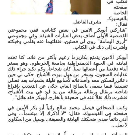
فكتب في
صفحته
الخاصة
بالفيسبوكـ
بشرى الفاضل
فقال:
“شاركني أبوبكر الامين في بعض كتاباتي، ففي مجموعتي
القصصية الأولى أضاف بعض العبارات الشيقة. وفي مجموعتي
“أزرق اليمامة” روى لي قصتين، فنقلتهما عنه بقلمي وخبكته
وأشرت إلى ذلك في الكتاب.
أبوبكر الامين يتمتع بكاريزما زعيم بأكثر من قائد. كنا تحت
قيادته في الحبهة الديمقراطية بجامعة الخرطوم، وهو يصغر
أبناء دفعتنا من أعضائها سناً. كان شجاعاً، وكم تكبد جراء ذلك
عذابات السجون، وسخر من هول بيوت الأشباح. حكى لي حين
دعاني للسكن معه وأصدقائه لأسابيع قليلة بشمبات بعد فصلي
تعسفياً فيما يسمى بالصالح العام، حكى عن التعذيب بإفراغ
شاحنة برتقال برتقالة برتقالة من يد ليد في بيت الأشباح،
فنشرت ذلك نقلاً عنه في صحيفة بالخارج. أبوبكر فقد هائل”.
وكتب الصحافي فيصل محمد صالح راثياً أبو بكر الأمين في
صفحته في الفيسبوك، فقال: “لا أذكرك إلا مبتسماً… وفي
أذني دائماً صدى ضحكتك الهادئة والعميقة…وسيل من الحكاوي
لا يمل…