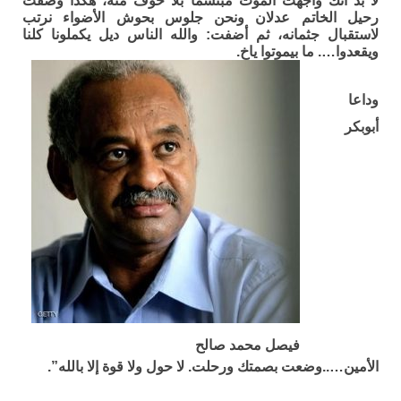
لا بد أنك واجهت الموت مبتسماً بلا خوف منه، هكذا وصفت
رحيل الخاتم عدلان ونحن جلوس بحوش الأضواء نرتب
لاستقبال جثمانه، ثم أضفت: والله الناس ديل يكملونا كلنا
ويقعدوا…. ما بيموتوا ياخ.
وداعا
أبوبكر
فيصل محمد صالح
الأمين…..وضعت بصمتك ورحلت. لا حول ولا قوة إلا بالله”.