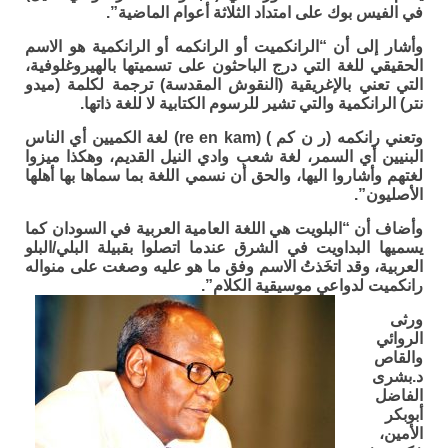
في الفيس بوك على امتداد الثلاثة أعوام الماضية”.
وأشار إلى أن “الرانكميت أو الرانكمه أو الرانكمية هو الاسم
الحقيقي للغة التي درج الباحثون على تسميتها بالهيروغلوفية،
التي تعني بالإغريقية (النقوش المقدسة) ترجمة لكلمة (ميدو
نتر) الرانكمية والتي تشير للرسوم الكتابية لا للغة ذاتها.
وتعني رانكمه (ر ن كم ) (re en kam) لغة الكميين أي الناس
البنيين أي السمر، لغة شعب وادي النيل القديم، وهكذا ميزوا
لغتهم وأشاروا اليها، والحق أن نسمي اللغة بما سماها بها أهلها
الأصليون”.
وأضاف أن “البلويت هي اللغة العامية العربية في السودان كما
يسميها البداويت في الشرق عندما اتصلوا بقبيلة البلي/البلو
العربية، وقد اتخَذتُ الاسم وفق ما هو عليه وصغت على منواله
رانكميت لدواعي موسيقية الكلام”.
ورثى
الروائي
والقاص
د.بشرى
الفاضل
أبوبكر
الأمين،