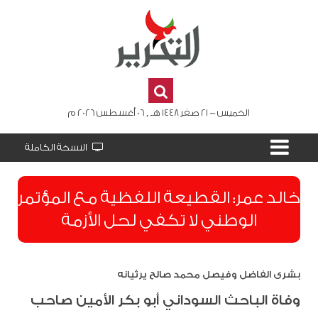
الخميس - 21 صفر 1448 هـ , 06 أغسطس 2026 م
النسخة الكاملة
​خالد عمر: القطيعة اللفظية مع المؤتمر
الوطني لا تكفي لحل الأزمة
بشرى الفاضل وفيصل محمد صالح يرثيانه
وفاة الباحث السوداني أبو بكر الأمين صاحب