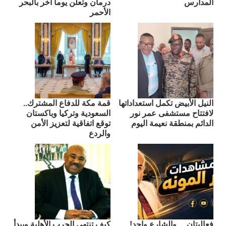
المدارس
درمان وتعلن يوماً آخر بالبحر
الأحمر
النيل الأبيض تكمل استعداداتها
قمة مكة للدفاع المشترك..
لافتتاح مستشفى عمر نور
السعودية وتركيا وباكستان
الدائم بمنطقة نعيمة اليوم
توقع اتفاقية لتعزيز الأمن
والردع
فعاليتان… والشارع واحد!
كيف تنتهي الحرب الأهلية ويبدأ