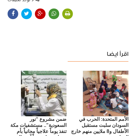
اقرأ ايضا
الأمم المتحدة: الحرب في
ضمن مشروع “نور
السودان سلبت مستقبل
السعودية”.. مستشفيات مكة
الأطفال و8 ملايين منهم خارج
تنفذ يوماً علاجياً مجانياً بأم