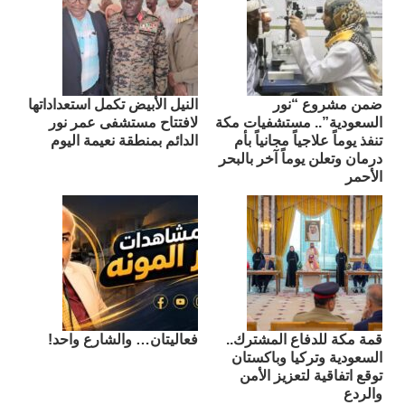
ضمن مشروع “نور
النيل الأبيض تكمل استعداداتها
السعودية”.. مستشفيات مكة
لافتتاح مستشفى عمر نور
تنفذ يوماً علاجياً مجانياً بأم
الدائم بمنطقة نعيمة اليوم
درمان وتعلن يوماً آخر بالبحر
الأحمر
قمة مكة للدفاع المشترك..
فعاليتان… والشارع واحد!
السعودية وتركيا وباكستان
توقع اتفاقية لتعزيز الأمن
والردع