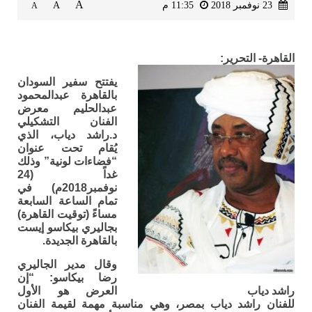
A
23 نوفمبر 2018
11:35 م
A
A
القاهرة- التحرير:
يفتتح سفير السودان
بالقاهرة عبدالمحمود
عبدالحليم معرض
الفنان التشكيلي
د.راشد دياب، الذي
يُقام تحت عنوان
“فضاءات لونية” وذلك
غداً (24
نوفمبر2018م) في
تمام الساعة السابعة
مساءً (توقيت القاهرة)
بجاليري بيكاسو إيست
بالقاهرة الجديدة.
وقال مدير الجاليري
رضا بيكاسو: “إن
راشد دياب
العرض هو الأول
للفنان راشد دياب بمصر، وهي مناسبة مهمة لقيمة الفنان