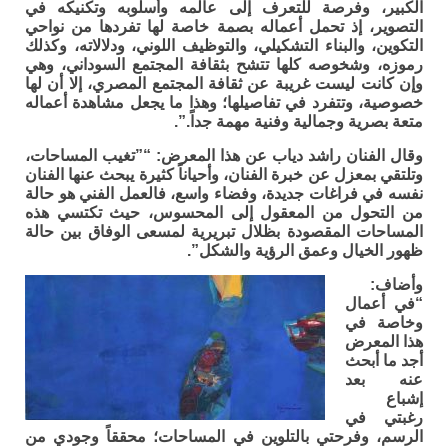
الكبير، وفرصة للتعرف إلى عالمه وأسلوبه وتكنيكه في
التصوير، إذ تحمل أعماله بصمة خاصة لها تفردها من نواحي
التكوين، والبناء التشكيلي، والتوظيف اللوني، ودلالاته، وكذلك
رموزه، وشخوصه كلها تتشح بثقافة المجتمع السوداني، وهي
وإن كانت ليست غريبة عن ثقافة المجتمع المصري، إلا أن لها
خصوصية، وتتفرد في تفاصيلها؛ وهذا ما يجعل مشاهدة أعماله
متعة بصرية وجمالية وفنية مهمة جداً.”.
وقال الفنان راشد دياب عن هذا المعرض: “”تغيب المساحات،
وتلتقي بمعزل عن خبرة الفنان، وأحياناً كثيرة يبحث عنها الفنان
نفسه في فراغات جديدة، وفضاء واسع، فالعمل الفني هو حالة
من التحول من المعقول إلى المحسوس، حيث تكتسي هذه
المساحات المقصودة بظلال تبريرية لمسعى الوفاق بين حالة
ظهور الخيال وعمق الرؤية والشكل”.
وأضاف:
“في أعمال
وخاصة في
هذا المعرض
أجد ما أبحث
عنه بعد
إشباع
رغبتي في
الرسم، وفرحتي بالتلوين في المساحات؛ محققاً وجودي من