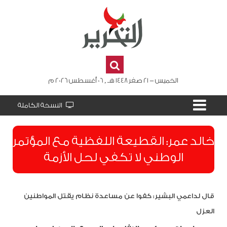
الخميس - 21 صفر 1448 هـ , 06 أغسطس 2026 م
النسخة الكاملة
​خالد عمر: القطيعة اللفظية مع المؤتمر
الوطني لا تكفي لحل الأزمة
قال لداعمي البشير: كفوا عن مساعدة نظام يقتل المواطنين
العزل