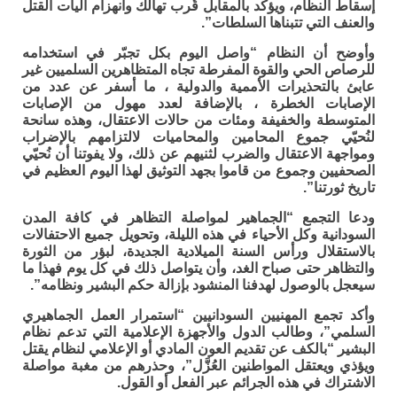
إسقاط النظام، ويؤكد بالمقابل قُرب تهالك وانهزام آليات القتل
والعنف التي تتبناها السلطات”.
وأوضح أن النظام “واصل اليوم بكل تجبّر في استخدامه
للرصاص الحي والقوة المفرطة تجاه المتظاهرين السلميين غير
عابئ بالتحذيرات الأممية والدولية ، ما أسفر عن عدد من
الإصابات الخطرة ، بالإضافة لعدد مهول من الإصابات
المتوسطة والخفيفة ومئات من حالات الاعتقال، وهذه سانحة
لنُحيّي جموع المحامين والمحاميات لالتزامهم بالإضراب
ومواجهة الاعتقال والضرب لثنيهم عن ذلك، ولا يفوتنا أن نُحيّي
الصحفيين وجموع من قاموا بجهد التوثيق لهذا اليوم العظيم في
تاريخ ثورتنا”.
ودعا التجمع “الجماهير لمواصلة التظاهر في كافة المدن
السودانية وكل الأحياء في هذه الليلة، وتحويل جميع الاحتفالات
بالاستقلال ورأس السنة الميلادية الجديدة، لبؤر من الثورة
والتظاهر حتى صباح الغد، وأن يتواصل ذلك في كل يوم فهذا ما
سيعجل بالوصول لهدفنا المنشود بإزالة حكم البشير ونظامه”.
وأكد تجمع المهنيين السودانيين “استمرار العمل الجماهيري
السلمي”، وطالب الدول والأجهزة الإعلامية التي تدعم نظام
البشير “بالكف عن تقديم العون المادي أو الإعلامي لنظام يقتل
ويؤذي ويعتقل المواطنين العُزَّل”، وحذرهم من مغبة مواصلة
الاشتراك في هذه الجرائم عبر الفعل أو القول.