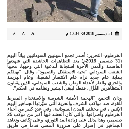
A
31 ديسمبر 2018
10:34 م
A
A
الخرطوم- التحرير: أصدر تجمع المهنيين السودانيين بياناً اليوم
(31 ديسمبر 2018م) بعد التظاهرات الحاشدة التي شهدتها
العاصمة والمدن الأخرة استجابة للدعوة التي وجهها، محيياً
الشعب السوداني “تحية الاستقلال والصمود”، وقال: “نهنئكم
ببداية عام جديد نراه عام الانتصار لشعبنا، وعام الهزيمة
والخزي والعار لأعداء الوطن والشعب السوداني، الذين يقتلون
المتظاهرين العُزَّل، فقط، ليبقى البشير ونظامه في الحكم”.
ودان التجمع “الهجمة الأمنية الشرسة والاستخدام المفرط
للقوة، ضد مواكب الشرف والحرية التي سيَّرتها الجماهير اليوم
الإثنين ، في مختلف المدن السودانية، وفي عددٍ كبير من أحياء
الخرطوم وأطرافها، والتي كان الحشد فيها أكبر من موكب 25
ديسمبر، وهذا يدلل على زيادة المد الثوري، وعلى تكاتف وتعاهد
الجماهير في إصرار على ضرورة المضي قدماً في طريق