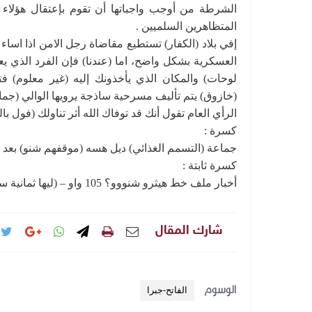
الشرطة من أوجب واجباتها أن تقوم بإعتقال هؤلاء ا
المتظاهرين السلميين .
إفي بلاد (الكفار) تستطيع مقاضاة رجل الامن اذا اساء
العسكرية بشكل واضح، اما (عندنا) فإن الفرد الذي يع
لوحات) والمكان الذي يأخذونك إليه (غير معلوم) فت
(خازوق) يتم تأليف مسرحية ساذجة يرويها الوالي (جماع
الرأي العام تقول أنك قد توفاك الله أثر تناولك (فول بالج
كسرة :
جماعة (التسمم الغذائي) ديل هسه (موقفهم شنو) بعد
كسرة ثابتة :
أخبار ملف خط هيثرو شنووو؟ 105 واو – (ليها ثمانية سنين وتسعة شهور)؟ .. فليستعد اللصوص !
شارك المقال
الوسوم
الفاتح-جبرا