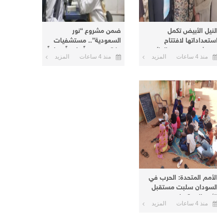
لنيل الأبيض تكمل
ضمن مشروع “نور
ستعداداتها لافتتاح
السعودية”.. مستشفيات
ستشفى عمر نور الدائم
مكة تنفذ يوماً علاجياً مجانياً
منذ 4 ساعات
المزيد
منذ 4 ساعات
المزيد
منطقة نعيمة اليوم
بأم درمان وتعلن يوماً آخر
بالبحر الأحمر
لأمم المتحدة: الحرب في
لسودان سلبت مستقبل
الأطفال و8 ملايين منهم
منذ 4 ساعات
المزيد
ارج المدارس