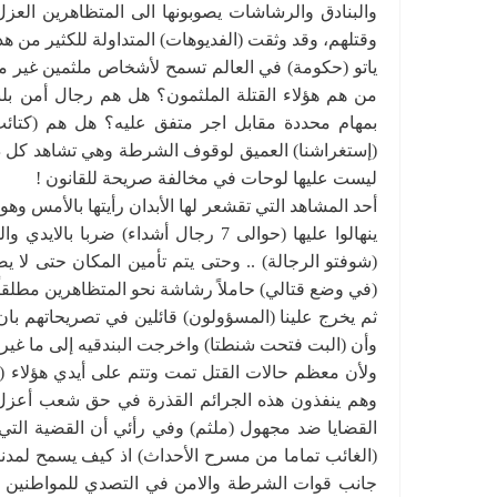
والبنادق والرشاشات يصوبونها الى المتظاهرين العز
وقتلهم، وقد وثقت (الفديوهات) المتداولة للكثير من هذه
ياتو (حكومة) في العالم تسمح لأشخاص ملثمين غير م
من هم هؤلاء القتلة الملثمون؟ هل هم رجال أمن بل
بمهام محددة مقابل اجر متفق عليه؟ هل هم (كتائب
(إستغراشنا) العميق لوقوف الشرطة وهي تشاهد كل ذلك
ليست عليها لوحات في مخالفة صريحة للقانون !
أحد المشاهد التي تقشعر لها الأبدان رأيتها بالأمس وهو
ينهالوا عليها (حوالى 7 رجال أشداء) 
(شوفتو الرجالة) .. وحتى يتم تأمين المكان حتى لا يص
(في وضع قتالي) حاملاً رشاشة نحو المتظاهرين مطلقاً و
ثم يخرج علينا (المسؤولون) قائلين في تصريحاتهم با
وأن (البت فتحت شنطتا) واخرجت البندقيه إلى ما غير 
ولأن معظم حالات القتل تمت وتتم على أيدي هؤلاء (
وهم ينفذون هذه الجرائم القذرة في حق شعب أعزل
القضايا ضد مجهول (ملثم) وفي رأئي أن القضية التي 
(الغائب تماما من مسرح الأحداث) اذ كيف يسمح لمدنيي
جانب قوات الشرطة والامن في التصدي للمواطنين ا