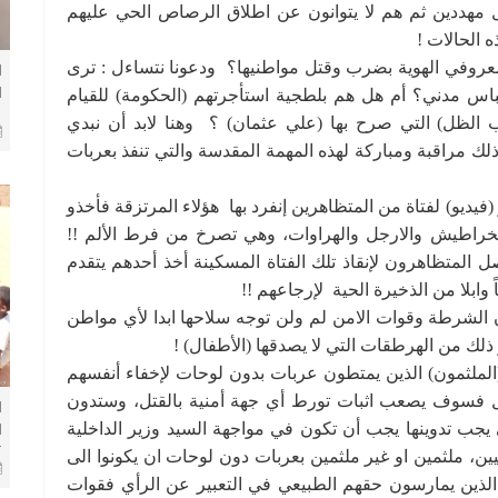
ل مهددين ثم هم لا يتوانون عن اطلاق الرصاص الحي عليهم
 الحالات !
عروفي الهوية بضرب وقتل مواطنيها؟ ودعونا نتساءل : ترى
ا
ا
باس مدني؟ أم هل هم بلطجية استأجرتهم (الحكومة) للقيام
م
 الظل) التي صرح بها (علي عثمان) ؟ وهنا لابد أن نبدي
ب
 مراقبة ومباركة لهذه المهمة المقدسة والتي تنفذ بعربات
 (فيديو) لفتاة من المتظاهرين إنفرد بها هؤلاء المرتزقة فأخذو
ضربا بالايدي والخراطيش والارجل والهراوات، وهي تصرخ من فرط الألم !!
ل المتظاهرون لإنقاذ تلك الفتاة المسكينة أخذ أحدهم يتقدم
ابلا من الذخيرة الحية لإرجاعهم !!
ن الشرطة وقوات الامن لم ولن توجه سلاحها ابدا لأي مواطن
ذلك من الهرطقات التي لا يصدقها (الأطفال) !
الملثمون) الذين يمتطون عربات بدون لوحات لإخفاء أنفسهم
 فسوف يصعب اثبات تورط أي جهة أمنية بالقتل، وستدون
ا
يجب تدوينها يجب أن تكون في مواجهة السيد وزير الداخلية
ا
ن، ملثمين او غير ملثمين بعربات دون لوحات ان يكونوا الى
خ
لذين يمارسون حقهم الطبيعي في التعبير عن الرأي فقوات