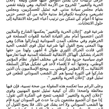
عرقل ترتيبات كان يمكن التوافق عليها ضمن وثيقة “إعلان
الحرية والتغيير” للخروج من الأزمة الحالية، وهي وثيقة تقضي
بقيام مجلس سيادة مدني. فيه تمثيل للعسكريين، ومجلس
تشريعي، وحكومة تكنوقراط مدنية خالية من أي عنصر حزبي
مدتها 4 أعوام كي تتمكن من ترتيب أعباء المرحلة الانتقالية إلى
حلول الانتخابات.
شرعية قوى “إعلان الحرية والتغيير” يعكسها الشارع والملايين
الذين اعتصموا أمام مقر القيادة العامة للقوات المسلحة في
الخرطوم وفي مختلف المدن السودانية (ومازالوا هناك) وهي
بهذا المعنى يصح القول أنها شرعية تمثل قوى الشعب الحية
التي قادت الحراك الثوري طوال 4 أشهر، ولهذا من حقها
الانفراد بتشكيل الهياكل الانتقالية للسلطة المدنية فيما تعارضها
قوى سياسية حزبية شاركت في مختلف أطوار نظام المؤتمر
الوطني، وحجتها: أنه لا إقصاء لأحد في تشكيل هياكل السلطة
الانتقالية ـــ إلا المؤتمر الوطني ـــ. ويحتج الإسلاميون بأن الذين
شاركوا في الثورة ليسوا هم كل الشعب السوداني للطعن في
تمثيل قوى “إعلان الحرية والتغيير “.
وعلى الرغم مما تعكسه هذه المقولة من صحة نسبية، فإن فيها
مغالطة واضحة؛ ذلك أن كيفية تمثيل تجمع المهنيين وقوى
“إعلان الحرية والتغيير” للشعب تتضح في الفكرة التي تقول:
إذا صح أن الجميع مقتنعون بأن ما حدث في السودان ثورة قام
بها الشعب السوداني ولا أحد يشك في ذلك. فلا يصح القول أن