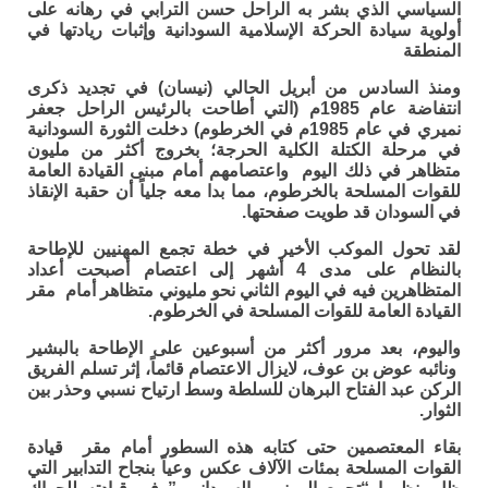
السياسي الذي بشر به الراحل حسن الترابي في رهانه على
أولوية سيادة الحركة الإسلامية السودانية وإثبات ريادتها في
المنطقة
ومنذ السادس من أبريل الحالي (نيسان) في تجديد ذكرى
انتفاضة عام 1985م (التي أطاحت بالرئيس الراحل جعفر
نميري في عام 1985م في الخرطوم) دخلت الثورة السودانية
في مرحلة الكتلة الكلية الحرجة؛ بخروج أكثر من مليون
متظاهر في ذلك اليوم واعتصامهم أمام مبنى القيادة العامة
للقوات المسلحة بالخرطوم، مما بدا معه جلياً أن حقبة الإنقاذ
في السودان قد طويت صفحتها.
لقد تحول الموكب الأخير في خطة تجمع المهنيين للإطاحة
بالنظام على مدى 4 أشهر إلى اعتصام أصبحت أعداد
المتظاهرين فيه في اليوم الثاني نحو مليوني متظاهر أمام مقر
القيادة العامة للقوات المسلحة في الخرطوم.
واليوم، بعد مرور أكثر من أسبوعين على الإطاحة بالبشير
ونائبه عوض بن عوف، لايزال الاعتصام قائماً، إثر تسلم الفريق
الركن عبد الفتاح البرهان للسلطة وسط ارتياح نسبي وحذر بين
الثوار.
بقاء المعتصمين حتى كتابه هذه السطور أمام مقر قيادة
القوات المسلحة بمئات الآلاف عكس وعياً بنجاح التدابير التي