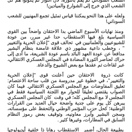
الشعب السوداني لم يقم بالثورة، لأن الثوار لم يكونوا هم كل
الشعب الذي خرج إلى الشوارع والميادين!
ولعله على هذا النحو يمكننا قياس تمثيل تجمع المهنيين للشعب
السوداني!
ومنذ نهايات الأسبوع الماضي بدا الاحتقان واضحاً بين القوى
السياسية بلغ فيها الاستقطاب حدا غير مبرر، من عودة
للشيوعيين والعلمانيين في تحالف قوى “إعلان الحرية والتغيير
” ، وخطب داعية مشهور ذي علاقة غامضة بنظام البشير
مدافعاً عن عودة العهد البائد باسم عودة الشريعة، ما أدى إلى
حراك لعناصر الثورة المضادة في المجلس العسكري الانتقالي،
عبر لقاءات تم عقدها مع بعض الشيوخ والدعاة.
كانت ذروة الاحتقان حين أعلنت قوى “إعلان الحرية
والتغيير”، في خطوة غير مدروسة من قلب ساحة الاعتصام:
تعليق المفاوضات مع المجلس العسكري الانتقالي. فيما كان
الصواب يقتضي تعليقاً للحوار مع اللجنة السياسية فقط في
المجلس لا مع المجلس كله؛ في وقت كان المجلس العسكري
يبرهن كل يوم على جدية واضحة حيال العديد من القرارات
الوطنية؛ كحل حزب المؤتمر الوطني والتحفظ على مؤسساته،
وسجن البشير وأبرز معاونيه، وتوقيف بعض رموز النظام
السابق في المطارات، وغيرها كثير .
بطبيعة الحال، أضمر الاستقطاب رهانا ذا خلفية أيديولوجيا