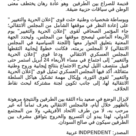
قديمة للصراع بين الطرفين وهو عادة رهان يختطف معنى
الوطن في سياقات حزبية ضيقة.
وبوساطة شخصيات وطنية حثت قوى “إعلان الحرية والتغيير ”
على إعادة النظر في موقفها الشامل من المجلس الانتقالي؛
جاء المؤتمر الصحافي لقوى “إعلان الحرية والتغيير” يوم
الأربعاء الماضي ليصحح موقفها من المجلس، وليحدد الجهة
المعنية بتعليق الحوار معها (اللجنة السياسية في المجلس
الانتقالي) لا المجلس برمته، فكانت خطوةً إيجابية التقطها
المجلس العسكري الانتقالي ودعا قوى “إعلان الحرية
والتغيير” إلى اجتماع في مساء الأربعاء 24 أبريل استمر حتى
قبيل منتصف الليل ليخرج الاجتماع بنتائج إيجابية وروح وطنية
متفائلة، أكد فيها المجلس العسكري تمثيل قوى “إعلان الحرية
والتغيير” لقوى الثورة، وإيكال مهمة تشكيل هياكل السلطة
الانتقالية لها، إلى جانب تكوين لجنة مشتركة لبحث نقاط
الخلاف.
لايزال الوضع في صعيد بناء الثقة بين الطرفين والنتيجة مرهونة
بالظهور خلال أيام، فالمجلس الانتقالي يعرف تماماً أنه غير
مرحب به، لا من طرف الاتحاد الأفريقي، ولا من المجتمع
الدولي، لهذا يبدو أن التسريع والخروج بتوافق مشرف بين
الطرفين سيكون في صالح السودان.
المصدر: INDPENDENT عربية