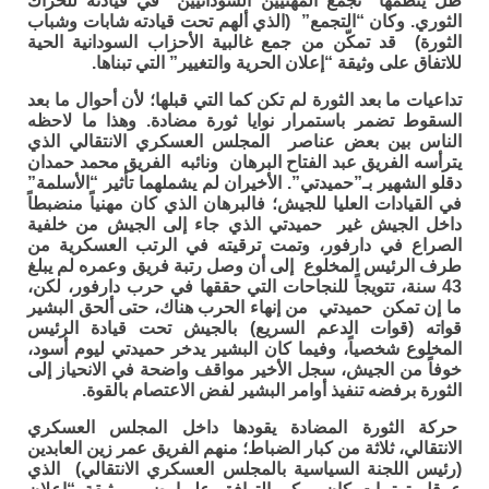
ظل ينظمها “تجمع المهنيين السودانيين” في قيادته للحراك
الثوري. وكان “التجمع” (الذي ألهم تحت قيادته شابات وشباب
الثورة) قد تمكّن من جمع غالبية الأحزاب السودانية الحية
للاتفاق على وثيقة “إعلان الحرية والتغيير” التي تبناها.
تداعيات ما بعد الثورة لم تكن كما التي قبلها؛ لأن أحوال ما بعد
السقوط تضمر باستمرار نوايا ثورة مضادة. وهذا ما لاحظه
الناس بين بعض عناصر المجلس العسكري الانتقالي الذي
يترأسه الفريق عبد الفتاح البرهان ونائبه الفريق محمد حمدان
دقلو الشهير بـ”حميدتي”. الأخيران لم يشملهما تأثير “الأسلمة”
في القيادات العليا للجيش؛ فالبرهان الذي كان مهنياً منضبطاً
داخل الجيش غير حميدتي الذي جاء إلى الجيش من خلفية
الصراع في دارفور، وتمت ترقيته في الرتب العسكرية من
طرف الرئيس المخلوع إلى أن وصل رتبة فريق وعمره لم يبلغ
43 سنة، تتويجاً للنجاحات التي حققها في حرب دارفور، لكن،
ما إن تمكن حميدتي من إنهاء الحرب هناك، حتى ألحق البشير
قواته (قوات الدعم السريع) بالجيش تحت قيادة الرئيس
المخلوع شخصياً، وفيما كان البشير يدخر حميدتي ليوم أسود،
خوفاً من الجيش، سجل الأخير مواقف واضحة في الانحياز إلى
الثورة برفضه تنفيذ أوامر البشير لفض الاعتصام بالقوة.
حركة الثورة المضادة يقودها داخل المجلس العسكري
الانتقالي، ثلاثة من كبار الضباط؛ منهم الفريق عمر زين العابدين
(رئيس اللجنة السياسية بالمجلس العسكري الانتقالي) الذي