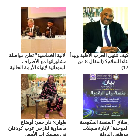
كيف تنتهي الحرب الأهلية ويبدأ
الآلية الخماسية” تعلن مواصلة
بناء السلام؟ (المقال 8 من
مشاوراتها مع الأطراف
17)
السودانية لإنهاء الأزمة الحالية
إطلاق “المنصة الحكومية
طوارئ دار حمر: أوضاع
الموحدة” لإدارة سجلات
مأساوية لنازحي غرب كردفان
موظفي الدولة
في معسكرات الأبيض