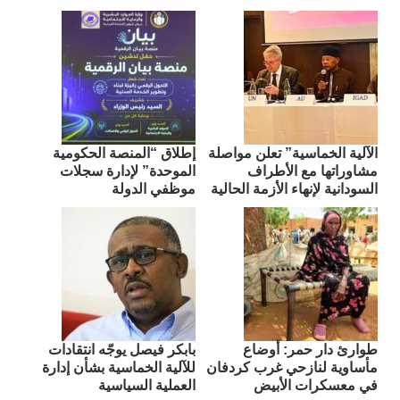
الآلية الخماسية” تعلن مواصلة
إطلاق “المنصة الحكومية
مشاوراتها مع الأطراف
الموحدة” لإدارة سجلات
السودانية لإنهاء الأزمة الحالية
موظفي الدولة
طوارئ دار حمر: أوضاع
بابكر فيصل يوجّه انتقادات
مأساوية لنازحي غرب كردفان
للآلية الخماسية بشأن إدارة
في معسكرات الأبيض
العملية السياسية