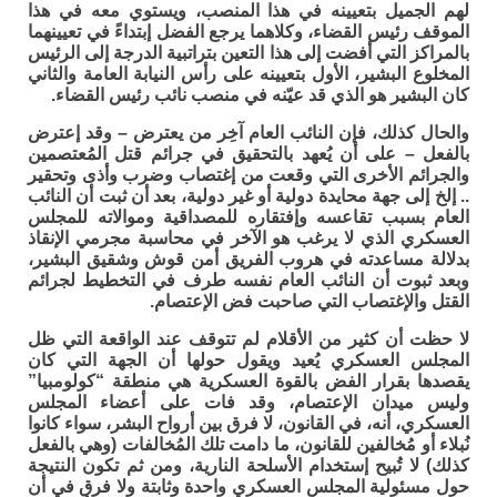
لهم الجميل بتعيينه في هذا المنصب، ويستوي معه في هذا
الموقف رئيس القضاء، وكلاهما يرجع الفضل إبتداءً في تعيينهما
بالمراكز التي أفضت إلى هذا التعين بتراتبية الدرجة إلى الرئيس
المخلوع البشير، الأول بتعيينه على رأس النيابة العامة والثاني
كان البشير هو الذي قد عيّنه في منصب نائب رئيس القضاء.
والحال كذلك، فإن النائب العام آخِر من يعترض – وقد إعترض
بالفعل – على أن يُعهد بالتحقيق في جرائم قتل المُعتصمين
والجرائم الأخرى التي وقعت من إغتصاب وضرب وأذى وتحقير
.. إلخ إلى جهة محايدة دولية أو غير دولية، بعد أن ثبت أن النائب
العام بسبب تقاعسه وإفتقاره للمصداقية وموالاته للمجلس
العسكري الذي لا يرغب هو الآخر في محاسبة مجرمي الإنقاذ
بدلالة مساعدته في هروب الفريق أمن قوش وشقيق البشير،
وبعد ثبوت أن النائب العام نفسه طرف في التخطيط لجرائم
القتل والإغتصاب التي صاحبت فض الإعتصام.
لا حظت أن كثير من الأقلام لم تتوقف عند الواقعة التي ظل
المجلس العسكري يُعيد ويقول حولها أن الجهة التي كان
يقصدها بقرار الفض بالقوة العسكرية هي منطقة “كولومبيا”
وليس ميدان الإعتصام، وقد فات على أعضاء المجلس
العسكري، أنه، في القانون، لا فرق بين أرواح البشر، سواء كانوا
نُبلاء أو مُخالفين للقانون، ما دامت تلك المُخالفات (وهي بالفعل
كذلك) لا تُبيح إستخدام الأسلحة النارية، ومن ثم تكون النتيجة
حول مسئولية المجلس العسكري واحدة وثابتة ولا فرق في أن