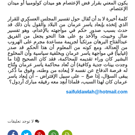
يكون المعني بقرار فض الإعتصام هو ميدان كولومبيا أو ميدان
الإعتصام.
كلمة أخيرة لا بد أن تُقال حول تفسير المجلس العسكري للقرار
الذي إتخذه بإبعاد ياسر عرمان من البلاد والقول بأن ذلك قد
حدث بسبب صدور حكم في مواجهته بالإعدام، وهو تفسير
ضال وخبيث، والأخذ به على هذا النحو يجعل من الفريق
عبدالفتاح البرهان مرتكباً لجريمة مساعدة مجرم على الهروب
من العدالة، ومع كونه من المعلوم أن هذا الحكم قد صدر
(غيابياً) في مواجهة ياسر عرمان وبخلفية سياسية وأن المخلوع
البشير كان وراء تقديمه للمحاكمة، فقد كان الصحيح (إذا ما
وجدت بينات جدية وكافية) أن تُعاد محاكمة ياسر عرمان وتُتاح
له فرصة الدفاع عن نفسه لا إبعاده من وطنه، وفوق ما ذُكر،
يبقى السؤال، إذا صحّ – على سبيل الإفتراض – أن إبعاد ياسر
عرمان كان لهذا السبب، فلماذا أبعِد معه رفيقه مبارك أردول؟
saifuldawlah@hotmail.com
لا توجد تعليقات