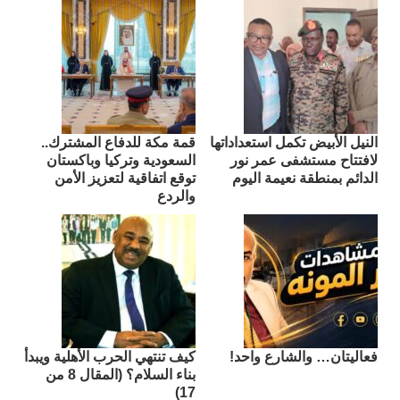
النيل الأبيض تكمل استعداداتها
قمة مكة للدفاع المشترك..
لافتتاح مستشفى عمر نور
السعودية وتركيا وباكستان
الدائم بمنطقة نعيمة اليوم
توقع اتفاقية لتعزيز الأمن
والردع
فعاليتان… والشارع واحد!
كيف تنتهي الحرب الأهلية ويبدأ
بناء السلام؟ (المقال 8 من
17)