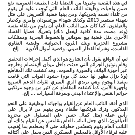
في هذه القضية وغيرها من القضايا ذات الطبيعة العمومية تقع
ضمن واجبات وظيفته النائب العام التي تُوجِب عليه أن يقوم
من تلقاء نفسه بتحريكها، ومن بينها قضية التحريض على قتل
شهداء سبتمبر 2013، وكذلك شهداء بورتسودان وأمري وكجبار
والعيلفون، كما كان على النائب العام، أن يقوم من تلقاء نفسه
(وقد مضت مدة كافية ليفعل ذلك) بتحريك قضايا الفساد
الأخرى مثل قضية بيع سودانير والخطوط البحرية وممتلكات
مشروع الجزيرة وبنك الثروة الحيوانية، وقضية التقاوي
الفاسدة، وشراء القطار الصيني، وقضية أموال الأدوية … إلخ.
ثم، أن الواقع يقول بأن الشارع هو الذي أكمل إجراءات التحقيق
وقام بتوثيق الجرائم التي حدثت داخل ميدان الإعتصام وخارجه
عبر أجهزة الهاتف بالصورة والصوت، وقد كشفت تلك المقاطع
(ولا يزال يظهر لها جديد كل يوم) حشود القوات التي قامت
بتنفيذ الهجوم وهي ترتدي الزي الميري لقوات الدعم السريع
وأجهزة الأمن، كما كشفت المقاطع عن كثير من وجوه مرتكبي
جرائم القنص والإعتداء البدني وسرقة السيارات … إلخ.
الذي أقعَد النائب العام عن القيام بواجباته الوظيفية على النحو
المذكور، وترك مُرتكبيها طُلقاء ومن بينهم من لا يزال على
رأس عمله (مثل كمال حسن علي المسئول عن مجزرة
العيلفون)، الذي جعل النائب العام يتقاعس عن القيام بذلك، أن
النائب العام يقوم بتحسّس خطواته حتى لا يصطدم بما يُغضِب
عليه فرقاء الأوائل بالمجلس العسكري الذين يحمل على أكتافه