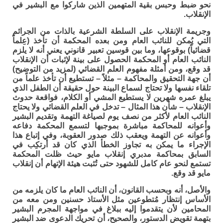
نحو ضبط وحبس بقية المتهمين الذين شاركوا مع البشير في
الإنقلاب.
وجريمة الإنقلاب على السلطة الشرعية بالذات من الجرائم
التي يُمكن للنائب العام ومن بعده المحكمة أن تأخذ (عِلماً
قضائياً) بوقوعها، وما بين قوسين تعبير قانوني يعني أنه لا يلزم
النائب العام أو المحكمة الحصول على بينة لإثبات أن الإنقلاب
قد وقع، ومن أمثلة مفهوم العلم القضائي (لمزيد من التوضيح)
أن جهة التحقيق والمحاكمة – مثلاً – تستطيع أن تأخذ علماً من
تلقاء نفسها ولا تحتاج لسماع البينة حول حقيقة أن الطفل الذي
يبلغ عمره شهرين لا يستطيع المشي أو الكلام، فواقعة حدوث
الإنقلاب – شأن هذا المثال – تدخل في العلم القضائي ولا يحتاج
النائب العام لأكثر من نصف يوم لصياغة التهمة وتقديم البشير
وأعوانه للمحاكمة مباشرة بموجبها لتسمع المحكمة دفاعه
وأعوانه عن التهمة ويعقب ذلك صدور العقوبة، وفي إتباع هذا
الإجراء ما يمكن به تجاوز الخطأ الذي كان قد أرتكِب في
السابق بمحاكمة مدبري إنقلاب مايو حيث ظلت المحكمة
تستمع لنحو عام كامل للشهود حتى تُثبت هيئة الإتهام أن إنقلاب
مايو قد وقع.
والأصل، أنه وبحسب القانون، أن النائب العام ما كان يلزمه من
الأساس إنتظار مُتطوعين مثل الأستاذ حسنين ومن معه من
المحامين لأن يتقدموا إليه ببلاغ في مواجهة المجرم البشير
بتهمة تقويض الدستور، والصحيح، أن تحريك الدعوى ضد البشير