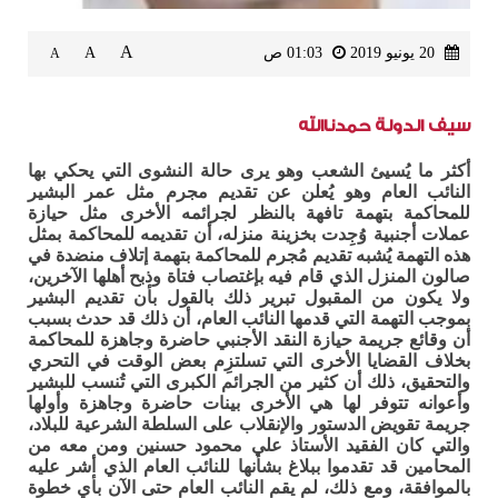
A
20 يونيو 2019
01:03 ص
A
A
سيف الدولة حمدناالله
أكثر ما يُسيئ الشعب وهو يرى حالة النشوى التي يحكي بها
النائب العام وهو يُعلن عن تقديم مجرم مثل عمر البشير
للمحاكمة بتهمة تافهة بالنظر لجرائمه الأخرى مثل حيازة
عملات أجنبية وُجِدت بخزينة منزله، أن تقديمه للمحاكمة بمثل
هذه التهمة يُشبه تقديم مُجرم للمحاكمة بتهمة إتلاف منضدة في
صالون المنزل الذي قام فيه بإغتصاب فتاة وذبح أهلها الآخرين،
ولا يكون من المقبول تبرير ذلك بالقول بأن تقديم البشير
بموجب التهمة التي قدمها النائب العام، أن ذلك قد حدث بسبب
أن وقائع جريمة حيازة النقد الأجنبي حاضرة وجاهزة للمحاكمة
بخلاف القضايا الأخرى التي تسلتزِم بعض الوقت في التحري
والتحقيق، ذلك أن كثير من الجرائم الكبرى التي تُنسب للبشير
وأعوانه تتوفر لها هي الأخرى بينات حاضرة وجاهزة وأولها
جريمة تقويض الدستور والإنقلاب على السلطة الشرعية للبلاد،
والتي كان الفقيد الأستاذ علي محمود حسنين ومن معه من
المحامين قد تقدموا ببلاغ بشأنها للنائب العام الذي أشر عليه
بالموافقة، ومع ذلك، لم يقم النائب العام حتى الآن بأي خطوة