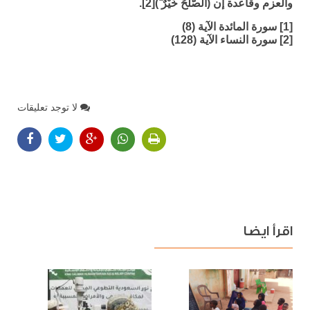
والعزم وقاعدة إن (الصُّلْحُ خَيْرٌ ۗ)[2].
[1] سورة المائدة الآية (8)
[2] سورة النساء الآية (128)
لا توجد تعليقات
اقرأ ايضا