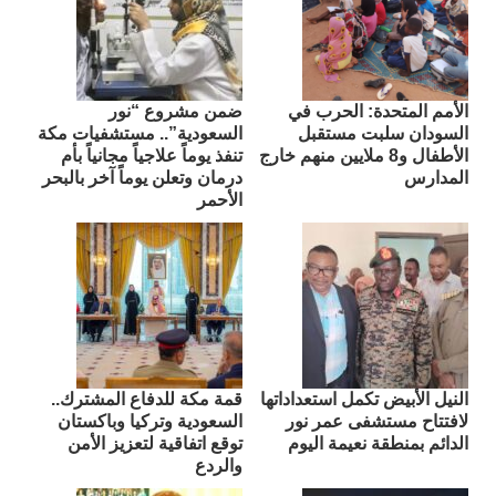
الأمم المتحدة: الحرب في
ضمن مشروع “نور
السودان سلبت مستقبل
السعودية”.. مستشفيات مكة
الأطفال و8 ملايين منهم خارج
تنفذ يوماً علاجياً مجانياً بأم
المدارس
درمان وتعلن يوماً آخر بالبحر
الأحمر
النيل الأبيض تكمل استعداداتها
قمة مكة للدفاع المشترك..
لافتتاح مستشفى عمر نور
السعودية وتركيا وباكستان
الدائم بمنطقة نعيمة اليوم
توقع اتفاقية لتعزيز الأمن
والردع