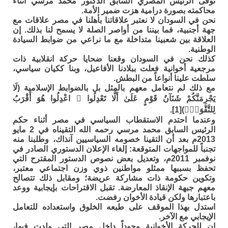
توفى الرئيس المصري السابق الدكتور محمد مرسي أثناء
محاكمته بصورة درامية هزت ضمير الأمة.
نحن في السودان لا نعتبر علاقاتنا بأهلنا في مصر علاقات مع
جهة أجنبية، فما بيننا من أواصر الصلة لا يسمح لنا بذلك. إن
العلاقة بين شعبينا متداخلة مع ما نراعي من ضوابط السيادة
الوطنية.
كذلك نحن في السودان وقعنا ضحايا حركة انقلابية ذات
مرجعية أخوانية فعلت ببلادنا الأفاعيل، وبنا ككيان سياسي،
سلطت علينا أنواعاً من البطش.
مع ذلك لم نتعامل معهم بالمثل بل بالضوابط الإسلامية (لَا
يَجْرِمَنَّكُمْ شَنَآنُ قَوْمٍ عَلَىٰ أَلَّا تَعْدِلُوا ۚ اعْدِلُوا هُوَ أَقْرَبُ
لِلتَّقْوَىٰۖ)[1].
وعندما احتدم الاستقطاب السياسي في مصر أثناء حكم
الرئيس السابق محمد مرسي رحمه الله التقيناه في 2 مايو
2013م بعد أن التقينا خصومه السياسيين آنذاك، وطلبنا منه
تجنباً للمواجهات المتوقعة: إلغاء الإعلان الدستوري الصادر في
نوفمبر 2011م، وتعديل بعض نصوص الدستور المقترح التي
تحفظ بسببها ممثلو مواطنين ذوي وزن اجتماعي معتبر،
وتكوين حكومة ذات مشاركة عريضة؛ ومقابل ذلك تتصالح
معهم جبهة الإنقاذ المعارضة. تقبل الاقتراحات بإيجابية ووعد
باعتبارها ولكن قيادة الأخوان رفضت.
استدل بهذا الموقف على طبعه الخلوق واستعداده للتعامل
الإيجابي مع الآخر.
إن للحركة الأخوانية وجوداً داخل مصر التي ولدت فيها،