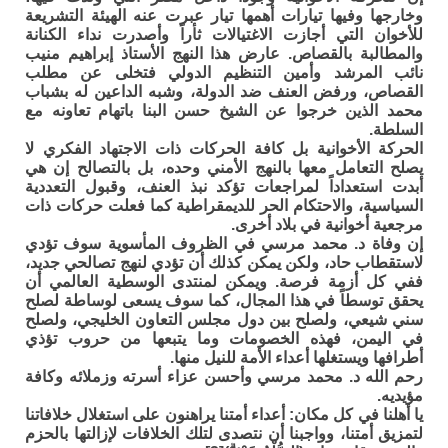
وخارجها وفيها تيارات أهمها تيار عبرت عنه الهيئة التشريعة
للأخوان التي أجازت الاغتيالات ثأراً وأصدرت نداء الكنانة
والمطالبة بالقصاص. عارض هذا النهج الأستاذ إبراهيم منيب
نائب المرشد وأمين التنظيم الدولي فتخلى عن مطلب
القصاص، ورفض العنف ضد الدولة، وشبه الداعين له بشباب
محمد الذين خرجوا عن الشيخ حسن البنا باتهام تعاونه مع
السلطة.
الحركة الأخوانية بل كافة الحركات ذات الاجتهاد الفكري لا
يصلح التعامل معها بالنهج الأمني وحده، بل بالتصالح إن هي
أبدت استعداداً لمراجعات تؤكد نبذ العنف، وقبول التعددية
السياسية، والاحتكام الحر للديمقراطية كما فعلت حركات ذات
مرجعية أخوانية في بلاد أخرى.
إن وفاة د. محمد مرسي في الظروف المأسوية سوف تؤدي
لاستقطاب حاد، ولكن يمكن كذلك أن تؤدي لنهج تصالحي جديد،
ففي كل أزمة فرصة. ويمكن لمنتدى الوسطية العالمي أن
يحقق توسطاً في هذا المجال، كما سوف يسعى لوساطة لصلح
سني شيعي، ولصلح بين دول مجلس التعاون الخليجي، ولصلح
في اليمن، فهذه الخصومات وما يتبعها من حروب تؤذي
أطرافها ويستغلها أعداء الأمة للنيل منها.
رحم الله د. محمد مرسي وأحسن عزاء أسرته وزملائه وكافة
مؤيديه.
يا أهلنا في كل مكان: أعداء أمتنا يراهنون على استغلال خلافاتنا
لتمزيق أمتنا، وواجبنا أن نتصدى لتلك الخلافات لإزالتها بالحزم