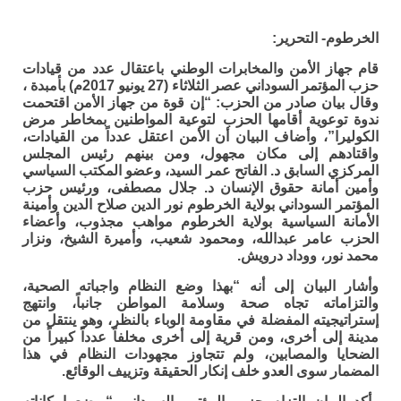
الخرطوم- التحرير:
قام جهاز الأمن والمخابرات الوطني باعتقال عدد من قيادات
حزب المؤتمر السوداني عصر الثلاثاء (27 يونيو 2017م) بأمبدة ،
وقال بيان صادر من الحزب: “إن قوة من جهاز الأمن اقتحمت
ندوة توعوية أقامها الحزب لتوعية المواطنين بمخاطر مرض
الكوليرا”، وأضاف البيان أن الأمن اعتقل عدداً من القيادات،
واقتادهم إلى مكان مجهول، ومن بينهم رئيس المجلس
المركزي السابق د. الفاتح عمر السيد، وعضو المكتب السياسي
وأمين أمانة حقوق الإنسان د. جلال مصطفى، ورئيس حزب
المؤتمر السوداني بولاية الخرطوم نور الدين صلاح الدين وأمينة
الأمانة السياسية بولاية الخرطوم مواهب مجذوب، وأعضاء
الحزب عامر عبدالله، ومحمود شعيب، وأميرة الشيخ، ونزار
محمد نور، ووداد درويش.
وأشار البيان إلى أنه “بهذا وضع النظام واجباته الصحية،
والتزاماته تجاه صحة وسلامة المواطن جانباً، وانتهج
إستراتيجيته المفضلة في مقاومة الوباء بالنظر، وهو ينتقل من
مدينة إلى أخرى، ومن قرية إلى أخرى مخلفاً عدداً كبيراً من
الضحايا والمصابين، ولم تتجاوز مجهودات النظام في هذا
المضمار سوى العدو خلف إنكار الحقيقة وتزييف الوقائع.