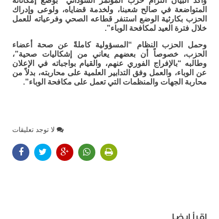
وأكد البيان التزام حزب المؤتمر السوداني “بوضع إمكاناته
المتواضعة في صالح شعبنا، ولخدمة قضاياه، ولوعى وإدراك
الحزب بكارثية الوضع استنفر قطاعه الصحي وفرعياته للعمل
خلال فترة العيد لمكافحة الوباء”.
وحمل الحزب النظام “المسؤولية كاملةً عن صحة أعضاء
الحزب، خصوصاً أن بعضهم يعاني من إشكاليات صحية”،
وطالبه “بالإفراج الفوري عنهم، والقيام بواجباته في الإعلان
عن الوباء، والعمل وفق التدابير العلمية على محاربته، بدلاً من
محاربة الجهات والمنظمات التي تعمل على مكافحة الوباء”.
لا توجد تعليقات
اقرأ ايضا