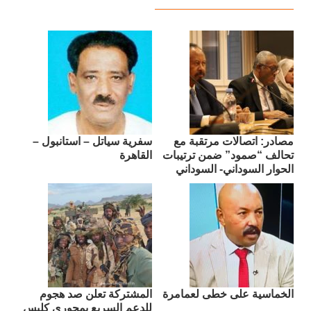
مصادر: اتصالات مرتقبة مع
سفرية سياتل – استانبول –
تحالف “صمود” ضمن ترتيبات
القاهرة
الحوار السوداني- السوداني
الخماسية على خطى لعمامرة
المشتركة تعلن صد هجوم
للدعم السريع بمحوري كلبس