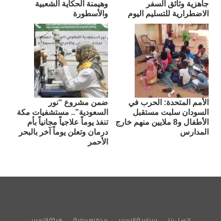
جاهزية وثائق السفر
وهيمنة الحكاية الشعبية
الاضطرارية للتسليم اليوم
والأسطورة
الأمم المتحدة: الحرب في
ضمن مشروع “نور
السودان سلبت مستقبل
السعودية”.. مستشفيات مكة
الأطفال و8 ملايين منهم خارج
تنفذ يوماً علاجياً مجانياً بأم
المدارس
درمان وتعلن يوماً آخر بالبحر
الأحمر
اتصل بنا
سياسة التحرير
نبذة تعريفية
هيئة التحرير