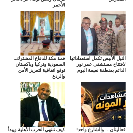
الأحمر
النيل الأبيض تكمل استعداداتها
قمة مكة للدفاع المشترك..
لافتتاح مستشفى عمر نور
السعودية وتركيا وباكستان
الدائم بمنطقة نعيمة اليوم
توقع اتفاقية لتعزيز الأمن
والردع
فعاليتان… والشارع واحد!
كيف تنتهي الحرب الأهلية ويبدأ