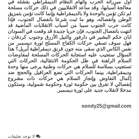
اول مبرراته الحرب واتهام النظام الديمقراطي بفشله في
معالجة أسبابها، وقد ساعد الانقلابيين في ذلك حركات مسلحة
لم تكن تؤمن بالوحدة ولا بالديمقراطية وإنما كانت تؤمن بتمزيق
الوطن وانفصاله، وهو ما ثبت شرعا بانفصال الجنوب، فإذا
كانت حرب الجنوب سببا من أسباب الانقلابات الماضية قد
انتهت بانفصال الجنوب، فإن حربا جديدة قد وقعت في السودان
ابان حكم البشير في دارفور والنيل الأزرق وجنوب كردفان ،
فهل سوف تسقي حركات الكفاح المسلح ثورة ديسمبر من
نفس الكاس الذي سقى منه جون قرنق ديمقراطية أبريل؟ هذا
السؤال ستجيب عليه استجابة الحركات المسلحة لمفاوضات
السلام الراهنة في ظل الحكومة الانتقالية، الحركات التي
تستجيب بسلاسة للسلام هي حركات وطنية يرجى منها وحدة
وديمقراطية، بينما الحركات التي تضع العراقيل والحجج ضد
إكمال التفاوض وإنجاز السلام هي حركات ذات مشروع
إنفصالي لا تفرق بين حكومة ثورة وحكومة شمولية، وستكون
مدخلا لانقلاب جديد على ثورة ديسمبر.
sondy25@gmail.com
لا توجد تعليقات