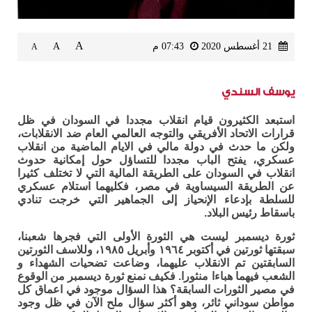
A
21 أغسطس 2020
07:43 م
A
A
يوسف السندي
استبعد الكثيرون قيام انقلاب مجددا في السودان في ظل
قرارات الاتحاد الأفريقي والتوجه العالمي العام ضد الانقلابات،
ولكن ما حدث في دولة مالي في الايام الماضية من انقلاب
عسكري، يفتح الباب مجددا للتساؤل حول إمكانية حدوث
انقلاب في السودان على الطريقة المالية التي لا تختلف كثيرا
عن الطريقة السيساوية في مصر، فكليهما استلام عسكري
للسلطة بإدعاء الإنحياز إلى الجماهير التي خرجت تنادي
باسقاط رئيس البلاد.
ثورة ديسمبر ليست هي الثورة الأولى التي فجرها شعبنا،
سبقتها ثورتين في أكتوبر ١٩٦٤ وأبريل ١٩٨٥، وللاسف الثورتين
السابقتين تم الانقلاب عليهما، وضاعت تضحيات الشهداء و
الشعب فيهما هباءا منثورا. فكيف نمنع ثورة ديسمبر من الوقوع
في مصير الثورات السابقة؟ هذا السؤال موجود في اعماق كل
مواطن سوداني ثائر، وهو أكثر سؤال ملح الآن في ظل وجود