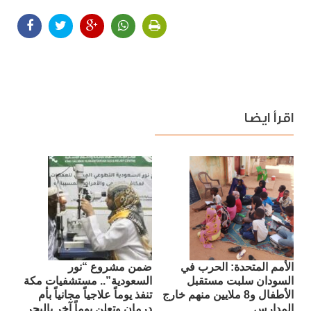
اقرأ ايضا
الأمم المتحدة: الحرب في
ضمن مشروع “نور
السودان سلبت مستقبل
السعودية”.. مستشفيات مكة
الأطفال و8 ملايين منهم خارج
تنفذ يوماً علاجياً مجانياً بأم
المدارس
درمان وتعلن يوماً آخر بالبحر