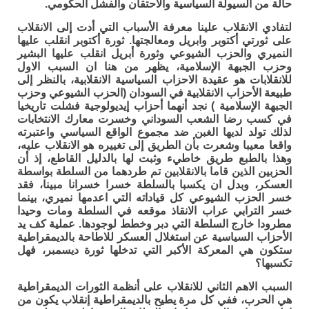
حالة من السيولة السياسية والاحتقان والفشل الحكومي.
لتفادي الانقلاب علينا معرفة الأسباب التي أدت إلى الانقلاب
على ثورتي أكتوبر وابريل ومعالجتها. ثورة أكتوبر انقلب عليها
النميري والحزب الشيوعي وثورة أبريل انقلب عليها البشير
وحزب الجبهة الإسلامية، يظهر من هنا ان السبب الاول
للانقلابات هو عقيدة الاحزاب السياسية الانقلابية، بالنظر إلى
طبيعة الأحزاب الانقلابية في السودان (الحزب الشيوعي وحزب
الجبهة الإسلامية ) نجد أنهما أحزاب إيديولوجية فشلت تاريخيا
في كسب رضا الشعب السوداني وخسرت معارك الانتخابات
لذلك تولد لديها الغبن ضد مجموع الواقع السياسي واعتبرته
واقعا معيبا وشعرت بأن الطريق إلى تغييره هو الانقلاب عليه،
وهذا بالطبع طريق خاطيء وثبت لها بالدليل القاطع، إذ أن
الحزبين الذين قاما بالانقلابين تم طردهما من السلطة بواسطة
العسكر، وبدل ان يكسبا بالسلطة خسرا خسرانا مبينا، فقد
خسر الحزب الشيوعي كل قياداته التي اعدمها نميري، بينما
خسر الترابي عراب الانقاذ موقعه في السلطة ومات وحيدا
مطرودا خارج السلطة التي دبر وخطط لوجودها. عملية كف يد
الأحزاب السياسية عن استغلال العسكر للاطاحة بالديمقراطية
ستكون هي المعركة الأكبر التي تدخلها ثورة ديسمبر، فهل
تكسبها؟
السبب الاهم الثاني للانقلاب على أنظمة الثورات الديمقراطية
هي الحرب، ففي كل مرة يطيح بالديمقراطية إنقلاب يكون من