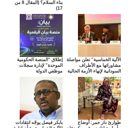
بناء السلام؟ (المقال 8 من
17)
الآلية الخماسية” تعلن مواصلة
إطلاق “المنصة الحكومية
مشاوراتها مع الأطراف
الموحدة” لإدارة سجلات
السودانية لإنهاء الأزمة الحالية
موظفي الدولة
طوارئ دار حمر: أوضاع
بابكر فيصل يوجّه انتقادات