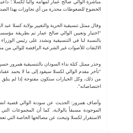
مباشرة الوالي صالح عمار لمهامه والياً لكسلا ؛ داعية
الخضوع للضغوطات محذرة من أي تجاوزات بهذا الصدد
وقال ممثل تنسيقية الحرية والتغيير بولاية كسلا عبد 
“اختيار وتعيين الوالي صالح عمار تم بطريقة مؤسسية 
بالنسبة لنا في التنسيقية ونشدد على رئيس الوزر
الالتفات للأصوات غير الشرعية الرافضة للوالي من من
وحذر ممثل كتلة نداء السودان بالتنسيقية همرور حسن 
“تأخر مقدم الوالي لكسلا سيقود إلى ما لا يحمد عقباه، و
من ذلك، وكل الخيارات ستكون مفتوحة إذا لم يتلق 
اختصاصاته”.
وأضاف همرور: الحديث عن سودنة الوالي قضية انصرا
الموجودة مسبقاً بالولاية، كما أن المجموعات التي 
الاستقرار لكسلا وتبحث عن مصالحها الخاصة التي تع