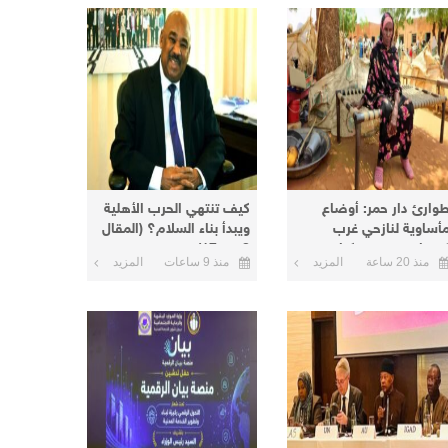
وارئ دار حمر: أوضاع
كيف تنتهي الحرب الأهلية
أساوية لنازحي غرب
ويبدأ بناء السلام؟ (المقال
ردفان في معسكرات
8 من 17)
منذ 20 ساعة
المزيد
منذ 9 ساعات
المزيد
لأبيض