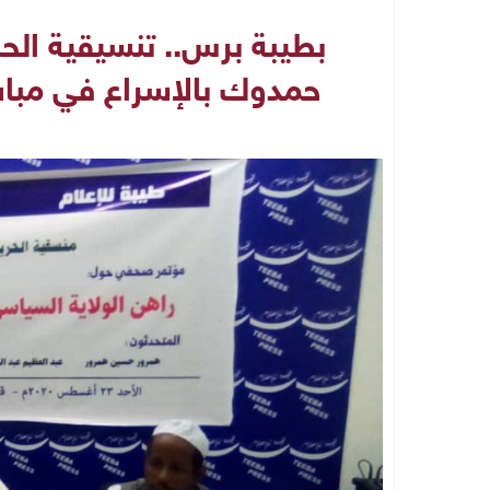
بطيبة برس.. تنسيقية الحري
حمدوك بالإسراع في مباش