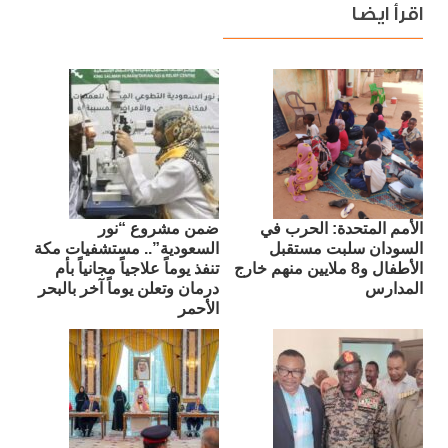
اقرأ ايضا
الأمم المتحدة: الحرب في
ضمن مشروع “نور
السودان سلبت مستقبل
السعودية”.. مستشفيات مكة
الأطفال و8 ملايين منهم خارج
تنفذ يوماً علاجياً مجانياً بأم
المدارس
درمان وتعلن يوماً آخر بالبحر
الأحمر