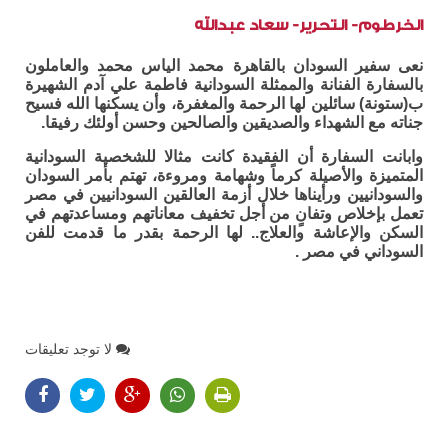
الخرطوم- التحرير- سعاد عبدالله
نعى سفير السودان بالقاهرة محمد الياس محمد والعاملون
بالسفارة الفنانة والممثلة السودانية فاطمة علي آدم الشهيرة
ب(ستونة) سائلين لها الرحمة والمغفرة، وأن يسكنها الله فسيح
جناته مع الشهداء والصديقين والصالحين وحسن أولئك رفيقا.
وابانت السفارة أن الفقيدة كانت مثالا للشخصية السودانية
المتميزة والأصيلة كرماً وشهامة ومروءة، تهتم بأمر السودان
والسودانيين ورأيناها خلال أزمة العالقين السودانيين في مصر
تعمل بإخلاص وتفانٍ من أجل تخفيف معاناتهم ومساعدتهم في
السكن والإعاشة والعلاج.. لها الرحمة بقدر ما قدمت للفن
السوداني في مصر .
لا توجد تعليقات