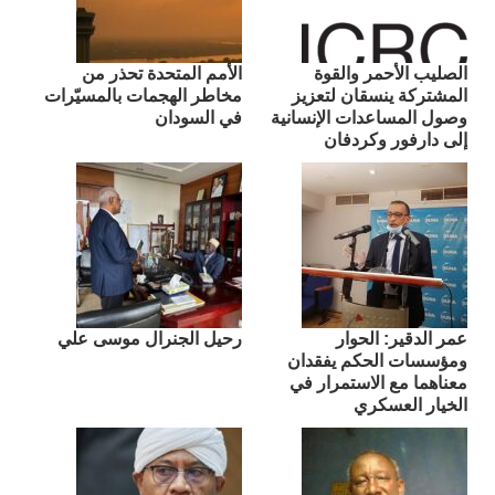
الصليب الأحمر والقوة
الأمم المتحدة تحذر من
المشتركة ينسقان لتعزيز
مخاطر الهجمات بالمسيّرات
وصول المساعدات الإنسانية
في السودان
إلى دارفور وكردفان
عمر الدقير: الحوار
رحيل الجنرال موسى علي
ومؤسسات الحكم يفقدان
معناهما مع الاستمرار في
الخيار العسكري