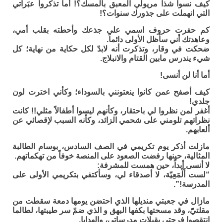
كيف نسوا شذا مريولي المعبق بالمسك؟! أما تذكروا عبَراتي
التي انهملت على جذورك سنوات؟!
كم حفرت حروف اسمي على جذعك وأحطته بقلب أمي،
وعاهدتك أني سأظل الأولى دائماً.
ضحكت في وقار، وتذكرت أنه لابدّ لكل حكاية من نهاية؛ كل
شيء يندرس مابين القتام والانبلاج.
أما أنا لن أنسى!
كيف أصفح عمن كانوا ينعتونني بالسوداء؛ وكأني اخترت لون
جلدي!
أغفر لمن نظروا لي باحتقار، وكأنهم ليسوا أطفالاً مثلي!! كانت
نظراتهم تلومني على شحمي الزائد، وكأنه السبب لإقصائي عن
ألعابهم.
مازلت أذكر يوم تكريمي في الصف السادس، بوسام الطالبة
المثالية، حينها رفضت الصعود على المنصة خوفاً من تهكماتهم.
لا أنسى أبداً، حين همست للمشرفة:
“لست أَلْمَعِيّة، لا أصدقاء لي، وسأكتفي بتكريمي الأولى على
المدرسة!”.
مازال في جعبتي منديلها الذي احتضن يومها دمعة سقطت من
مقلتيّ، وقد مسحتها بكفها البهق و الذي ضمّ سر طيبتها، لطالما
انتقصوا فرحتي بقبلات مدرساتي، والهدايا.