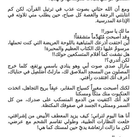
ومع أن الله حبَاني بصوت عذب في ترتيل القرآن، لكن كم
انتابتني الرجفة والغصة كل صباح، حين يطلب مني تلاوته في
الإذاعة المدرسية.
ما لك يا سور!!
وقد أصبحت مُتَهَدِّماً متشققاً!
أين اختفت أذرعك المتباهية باللوحة العريضة التي كنت تحملها،
مرسومٌ عليها ذلك الكتاب العظيم والمحبرة!
هل نشفت كما أقلام المتسكعين حولك!!
لكن أتدري؟!
مازال صدى صوت أبي وهو ينادي باسمي يرتفع، كلما خرج
المصلون من المسجد الملاصق لك، مازلتُ أصَلْصِل في حناياك،
أعرف أنك افتقدت رأفتي.
لكنك أصبحت مغبراً كسياج المقابر، عبِقاً بريح التجاهل، اتخذت
العنكبوت منك متكًأ ومسكنا
لابد أنك اكتفيت من الدمع المنسكب على صدرك، من كل
السمر وممتلىء الجسد في صفوفك المكتظة.
أنا هنا اليوم لتراني؛ كيف يزيد المعطف الأبيض من إشراقتي،
خلعت النظارات الطبية، وطولي تقاسم الشحم مع عرضي،
لكن ما زالت ارتعاشة يديّ حين لمستك كما هي!