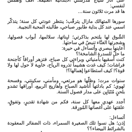
على آثار سياج مدرستي الابتدائية العتيقة؛ أقف وأهمس
لنفسي:
ها قد مرت ثلاثون سنة…
سورها المتهالك مازال يترقّب؛ ينتظر عودتي كل سنة؛ يتذكّر
اسمي عند كل بداية طابور صباحي، طالبته المحبة النجيبة.
الشّوق لها يلتحم بذاكرتي؛ لبِناتها، سلالمها، أبواب فصولها،
وشجرتها الغنّاء تنبضُ في ساحتها.
أُعاينها ببصري وأتساءل في حيرة:
ما حلّ للسدرة الشامخة!؟
كنت أسقيها بأمنياتي وبراءتي كل صباح، فتزهر أوراقاً كأجنحة
فراشات؛ كيف غدت هشيماً تذروه الرياح، خاوية لا حول لها ولا
قوة؟! كيف استطاعوا إهمالها؟!
سنوات مرت؛ وظلّها هو مرتعي، ومأمني، سكينتي، وفسحة
لهوي؛ كم بادلتها أناشيد الصباح وأهازيج الربيع، أوراقها تشدو
بلحنٍ مُتَبَايِن على مدار فصول السنة.
أجدد عهدي معها كل سنة، فكم من شهادة تقديرٍ، وتفوقٍ،
علقتها على أغصانها المُورِقة.
أتساءل:
إذن؛ هل نسوا تلك الصغيرة السمراء، ذات الضفائر المعقودة
بالشرائط البيضاء؟؟