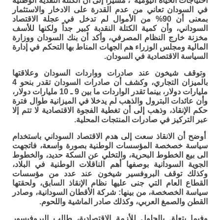
احتياجات الحياة اليومية”، مشيراً إلى أن الكتلة النقدية الوطنية
في السودان تعاني من عدم القدرة على الادخار والاستثمار
بمعنى أن 90% من الأموال لم تدخل في عجلة الاقتصاد
السوداني، وأن كمية الكتلة النقدبة كبير جداً ولكنها للأسف
مخزنة خارج النظام المصرفي، وأكد أن بنك السودان ووزارة
المالية ومجلس الوزراء هم الجهات المناط بها التحكم في إدارة
السياسة الاقتصادية في السودان.
وتوقف شيخون عند صادرات وواردات السودان وعلاقتها
بالميزان التجاري، وكشف أن صادرات السودان تقدر بنحو 4
مليارات دولار، بينما تقدر الواردات ما بين 9 ـ 10 مليارات دولار،
وأن عائدات البترول والذهب لم يدخلا في الميزانية طوال فترة
حكم الإنقاذ، وذهب إلى أن تغطية الفجوة الاقتصادية لا تتم إلا
عبر التركيز في صادرات المنتجات المحلية.
أوضح أن الانقاذ سعت إلى هدم الاقتصاد السوداني باستخدام
سياسة خصخصة المؤسسات الوطنية بصورة واسعة، فاتجهت
الى بيع الخطوط البحرية، والتخلي عن السكة حديد، والخطوط
الجوية السودانية بوصفها أهم الناقلات الوطنية في البلاد،
وكذلك توقف البروفسير شيخون عند عدد من مؤسسات
القطاع العام التي جنى عليها نظام الإنقاذ السابق، ولحقتها
سياسة الخصخصة، من بينها: شركة الأقطان السودانية، وصادر
القطن والصمغ العربي، وكذلك صادر الماشية واللحوم.
وفيما بتعلق بالحلول للأزمة الاقتصادية، طالب البروفيسور