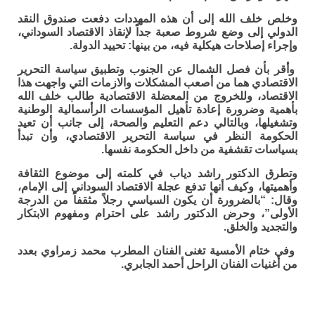
وخلص خلف الله إلى أن هذه المهددات دفعت صندوق النقد
الدولي إلى وضع شروط صعبة جداً لإنقاذ الاقتصاد السوداني،
وإجراء إصلاحات هيكلية فيه، من بينها: تحييد الدولة.
وأقر بأن فصل الشمال عن الجنوب وتطبيق سياسة التحرير
الاقتصادي هما من أصعب المشكلات والازمات التي واجهت هذا
الاقتصاد، وللخروج من المعضلة الاقتصادية طالب خلف الله
بأهمية وضرورة إعادة تأهيل المؤسسات الرأسمالية الوطنية
وتشغيلها، وبالتالي دعم التعليم والصحة، إلى جانب أن تعيد
الحكومة النظر في سياسة التحرير الاقتصادي، وأن تبدأ
بسياسات تقشفية من داخل الحكومة نفسها.
وتطرق الدكتور راشد دياب في كلمته إلى موضوع الثقافة
وأهميتها، وكيف أنها تدفع عجلة الاقتصاد السوداني إلى الإمام،
وقال: “بالضرورة أن يكون السياسي رجلاً مثقفاً من الدرجة
الأولى”، وحرض الدكتور راشد على احترام ومفهوم الابتكار
والتجديد والخلق.
وفي ختام الأمسية تغنى الفنان المطرب محمد زمراوي بعدد
من أغنيات الفنان الراحل أحمد الجابري.