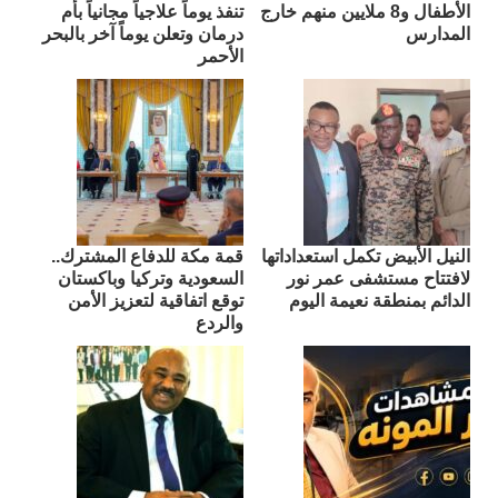
الأطفال و8 ملايين منهم خارج
تنفذ يوماً علاجياً مجانياً بأم
المدارس
درمان وتعلن يوماً آخر بالبحر
الأحمر
النيل الأبيض تكمل استعداداتها
قمة مكة للدفاع المشترك..
لافتتاح مستشفى عمر نور
السعودية وتركيا وباكستان
الدائم بمنطقة نعيمة اليوم
توقع اتفاقية لتعزيز الأمن
والردع