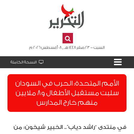
السبت - 23 صفر 1448 هـ , 08 أغسطس 2026 م
النسخة الكاملة
الأمم المتحدة: الحرب في السودان
سلبت مستقبل الأطفال و8 ملايين
منهم خارج المدارس
في منتدى “راشد دياب”.. الخبير شيخون: من