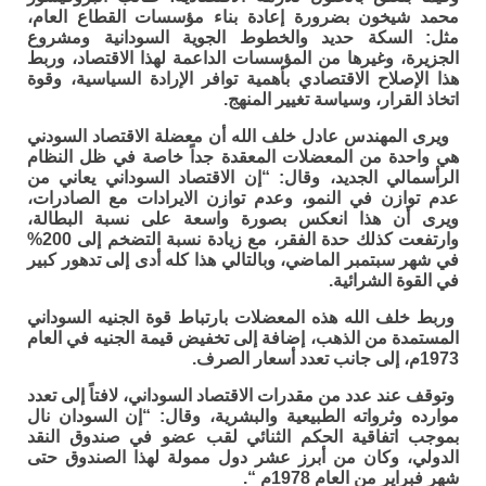
محمد شيخون بضرورة إعادة بناء مؤسسات القطاع العام،
مثل: السكة حديد والخطوط الجوية السودانية ومشروع
الجزيرة، وغيرها من المؤسسات الداعمة لهذا الاقتصاد، وربط
هذا الإصلاح الاقتصادي بأهمية توافر الإرادة السياسية، وقوة
اتخاذ القرار، وسياسة تغيير المنهج.
ويرى المهندس عادل خلف الله أن معضلة الاقتصاد السودني
هي واحدة من المعضلات المعقدة جداً خاصة في ظل النظام
الرأسمالي الجديد، وقال: “إن الاقتصاد السوداني يعاني من
عدم توازن في النمو، وعدم توازن الايرادات مع الصادرات،
ويرى أن هذا انعكس بصورة واسعة على نسبة البطالة،
وارتفعت كذلك حدة الفقر، مع زيادة نسبة التضخم إلى 200%
في شهر سبتمبر الماضي، وبالتالي هذا كله أدى إلى تدهور كبير
في القوة الشرائية.
وربط خلف الله هذه المعضلات بارتباط قوة الجنيه السوداني
المستمدة من الذهب، إضافة إلى تخفيض قيمة الجنيه في العام
1973م، إلى جانب تعدد أسعار الصرف.
وتوقف عند عدد من مقدرات الاقتصاد السوداني، لافتاً إلى تعدد
موارده وثرواته الطبيعية والبشرية، وقال: “إن السودان نال
بموجب اتفاقية الحكم الثنائي لقب عضو في صندوق النقد
الدولي، وكان من أبرز عشر دول ممولة لهذا الصندوق حتى
شهر فبراير من العام 1978م “.