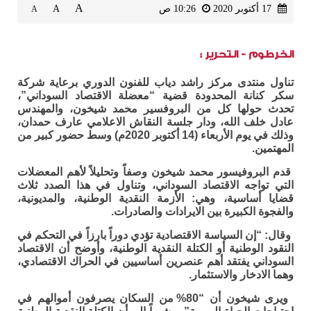
A
17 أكتوبر 2020
10:26 ص
A
A
الخرطوم - التحرير :
تناول منتدى مركز راشد دياب للفنون الدوري برعاية شركة
سكر كنانة المحدودة قضية “معضلة الاقتصاد السوداني”،
تحدث حولها كل من البروفسير محمد شيخون، والمهندس
عادل خلف الله، ودار جلسة النقاش الاعلامي عارف حمدان،
وذلك في يوم الأربعاء (14 أكتوبر 2020م) وسط حضور كبير من
المهتمين.
قدم البروفيسور محمد شيخون وصفاً وتحليلاً لأهم المعضلات
التي تواجه الاقتصاد السوداني، وتناول في هذا الصدد ثلاث
قضايا أساسية، وهي: الأزمة النقدية الوطنية، والمديونية،
والفجوة الكبيرة بين الايرادات والصادرات.
وقال: “إن السياسة الاقتصادية تؤدي دوراً بارزاً في التحكم في
النقود الوطنية أو الكتلة النقدية الوطنية، وأوضح أن الاقتصاد
السوداني يفتقد أهم عنصرين أساسيين في الحراك الاقتصادي،
وهما الادخار والاستثمار.
ويرى شيخون أن “80% من السكان يصرفون أموالهم في