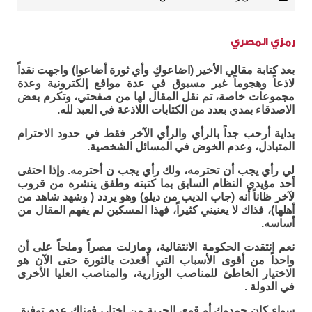
رمزي المصري
بعد كتابة مقالي الأخير (اضاعوكِ وأي ثورة أضاعوا) واجهت نقداً
لاذعاً وهجوماً غير مسبوق في عدة مواقع إلكترونية وعدة
مجموعات خاصة، تم نقل المقال لها من صفحتي، وتكرم بعض
الاصدقاء بمدي بعدد من الكتابات اللاذعة في العبد لله.
بداية أرحب جداً بالرأي والرأي الآخر فقط في حدود الاحترام
المتبادل، وعدم الخوض في المسائل الشخصية.
لي رأي يجب أن تحترمه، ولك رأي يجب ن أحترمه. وإذا احتفى
أحد مؤيدي النظام السابق بما كتبته وطفق ينشره من قروب
لآخر ظاناً أنه (جاب الديب من ديلو) وهو يردد ( وشهد شاهد من
أهلها)، فذاك لا يعنيني كثيراً، فهذا المسكين لم يفهم المقال من
أساسه.
نعم انتقدت الحكومة الانتقالية، ومازلت مصراً وملحاً على أن
واحداً من أقوى الأسباب التي أقعدت بالثورة حتى الآن هو
الاختيار الخاطئ للمناصب الوزارية، والمناصب العليا الأخرى
في الدولة .
سواء كان حمدوك أو قوى الحرية من اختار، فهناك عدم توفيق