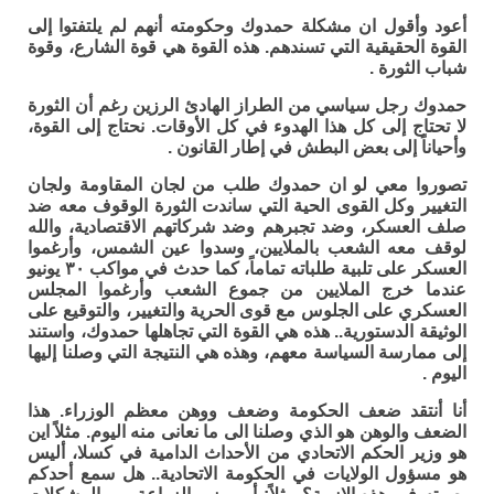
أعود وأقول ان مشكلة حمدوك وحكومته أنهم لم يلتفتوا إلى
القوة الحقيقية التي تسندهم. هذه القوة هي قوة الشارع، وقوة
شباب الثورة .
حمدوك رجل سياسي من الطراز الهادئ الرزين رغم أن الثورة
لا تحتاج إلى كل هذا الهدوء في كل الأوقات. نحتاج إلى القوة،
وأحياناً إلى بعض البطش في إطار القانون .
تصوروا معي لو ان حمدوك طلب من لجان المقاومة ولجان
التغيير وكل القوى الحية التي ساندت الثورة الوقوف معه ضد
صلف العسكر، وضد تجبرهم وضد شركاتهم الاقتصادية، والله
لوقف معه الشعب بالملايين، وسدوا عين الشمس، وأرغموا
العسكر على تلبية طلباته تماماً، كما حدث في مواكب ٣٠ يونيو
عندما خرج الملايين من جموع الشعب وأرغموا المجلس
العسكري على الجلوس مع قوى الحرية والتغيير، والتوقيع على
الوثيقة الدستورية.. هذه هي القوة التي تجاهلها حمدوك، واستند
إلى ممارسة السياسة معهم، وهذه هي النتيجة التي وصلنا إليها
اليوم .
أنا أنتقد ضعف الحكومة وضعف ووهن معظم الوزراء. هذا
الضعف والوهن هو الذي وصلنا الى ما نعانى منه اليوم. مثلاً اين
هو وزير الحكم الاتحادي من الأحداث الدامية في كسلا، أليس
هو مسؤول الولايات في الحكومة الاتحادية.. هل سمع أحدكم