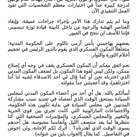
لدرجة كبيرة جداً في اختيارات معظم الشخصيات التي تقود
العمل التنفيذي الآن .
وما لم يتم تدارك هذا الأمر بإجراء جراحات عميقة، وإبعاد
العناصر الهشة والرخوة من داخل كابينة قيادة ثورة ديسمبر،
فإننا للأسف لن ننجح في العبور .
بعضهم يهاجمني بأنني أرمى باللوم على الحكومة المدنية؛
متجاهلاً المكون العسكري الذي يقوم بالدور الرئيس في تحجيم
أحلام الثورة والثوار.
نعم اتفق معكم أن المكون العسكري يقف في وجه أي إصلاح
ممكن، ولكن ليس لقوة هذا المكون، بل لضعف المكون المدني
الذي اخترناه نحن أو كما قال لي أحد الاصدقاء (شبه لنا أننا
اخترناهم)، وقد أعجبتني جداً مقولته .
أسألكم بالله: هل أي أحد من أعضاء المكون المدني لمجلس
السيادة يستحق الوقت الذي أضعناه في تحديد نسب مشاركة
المدنيين في مجلس السيادة في بداية تكوين هذه الحكومة،
والاجتماعات الماراثونية التي كانت تجري بين قوى الحرية
والتغيير والمجلس العسكري، والمؤتمرات الصحفية التي كنا
ننتظرها لما بعد منتصف الليل وأنفاسنا محبوسة. هل أحدهم
يسوى الوقت الذي أهدرناه؟ .. أترك لكم الإجابة، ولن اخوض
في التفاصيل.. كما يقال (الجواب باين من عنوانه) .