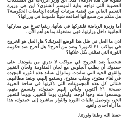
بصوته في هذه الازمة؟ مثلاً: أين وزير الزراعة من المشكلات
العصيبة التي تواجه بداية الموسم الشتوي؟ اين هي وزيرة
التعليم العالي من قضية مرتبات أساتذة الجامعات الحكومية؟
هل منكم من سمع أنها اضافت شيئاً ملموساً في وزراتها؟
أما وزيرة الرياضة فلنتركها في شأنها، ريثما تفرغ من معاركها
الجانبية داخل وزارتها، فهي مشغولة بما هو أهم الآن .
اذن ما الحل في ظل هذا الوضع المرتبك؟ هل الحل هو الخروج
في مواكب ٢١ اكتوبر؟ وضد من أخرج؟ هل أخرج ضد حكومة
الثورة التي تمثلني بكل علاتها؟
شخصياً ضد الخروج في مواكب لا ندري من يقودها.. على
حمدوك أن يطلب الجلوس مع لجان المقاومة ولجان التغيير
والقوى الحية التي ساندت وماتزال تساند هذه الثورة المجيدة
في لقاء مفتوح، وبقلب مفتوح، ويستمع إليهم، وينفذ مطالبهم.
فلتأتي كل هذه المجموعات التي ذكرتها في ساحة الحرية
صبيحة ٢١ أكتوبر، وليأتي إليهم حمدوك، وليسمع منهم،
ويسمعوا منه وجهاً لوجه، وليكون يوما للتغيير، ويوماً للتعبير
الحر، وتوصيل طلبات الثورة والثوار مباشرة إلى حمدوك، هذا
ما أراه أجدى وأنفع.
حفظ الله وطننا وثورتنا.