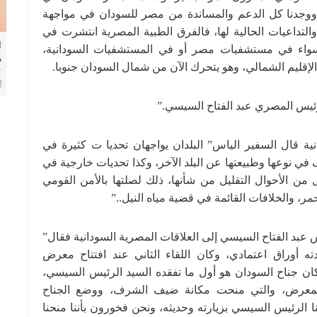
 ..ووجدنا كل الدعم والمساندة من مصر للسودان في مواجهة
والتداعيات الحالية لها، فالفرق الطبية المصرية انتشرت في
ا
 سواء في مستشفيات مصر أو في المستشفيات السودانية،
م
لإقليم الشمالي، وهو يتحرك الآن من شمال السودان جنوبا.
ا
ا
رئيس المصري عبد الفتاح السيسي.”
ية قال السفير الياس” البلدان يواجهان تحديا ت كثيرة في
 في نوعها وطبيعتها عن البلد الآخر، وكذا تحديات خارجية في
ل من الأحوال التقليل من شأنها، ذلك لصلتها بالأمن القومي
حمر، والخلافات القائمة في قضية مياه النيل..”
يس عبد الفتاح السيسي إلى العلاقات المصرية السودانية فقال”
 أوراق اعتمادي، وكان اللقاء الثاني عند افتتاح معرض
ان جناح السودان هو أول ما تفقده السيد الرئيس السيسي،
المعرض، والتي منحت مكانة ضيف الشرف، ووضع الجناح
لرئيس السيسي بزيارته وحديثه، ونحن فخورون بأننا منحنا