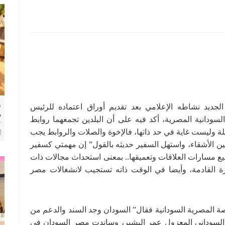
ط
جديد نشاطه الإعلامي بعد تقديم أوراق اعتماده للرئيس
م
سودانية المصرية، أكد فيه على أن البلدين تجمعهما روابط
ك
لة وليست غاية في حد ذاتها، فالإخوة والصلات والروابط يجب
ا
ن الأشقاء، واستهل السفير حديثه بالقول” إن مهمتي كسفير
ع مسارات العلاقات وتعميقها.. بمعنى استحداث مجالات ذات
ترة القادمة، وأيضا في الوقت ذاته تستجيب لانشغالات مصر
ة المصرية السودانية فقال” السودان وجد السند والدعم من
السوداني المعزول عمر البشير، وساندت مصر السودان في