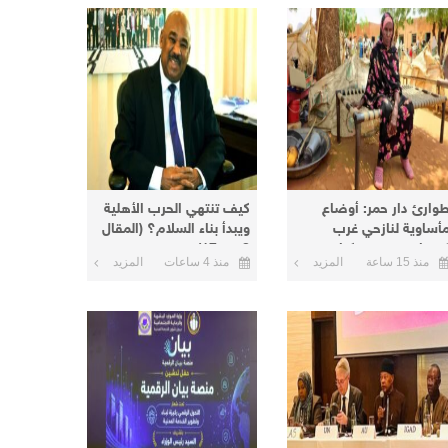
وارئ دار حمر: أوضاع
كيف تنتهي الحرب الأهلية
أساوية لنازحي غرب
ويبدأ بناء السلام؟ (المقال
ردفان في معسكرات
8 من 17)
منذ 15 ساعة
المزيد
منذ 4 ساعات
المزيد
لأبيض