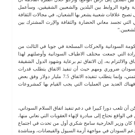
 وقوة الروابط بين البلدين والشعبين الشقيقين، وسأعمل
 تصبح علاقات شعبية يشعر بها الشعبان، في مجالات الثقافة
 التي تجسد معاني الحضارة والثقافة والإرث المشترك بين
لشعبين.”
حكومة السودانية والحركات المسلحة في جوبا في الثالث من
رادة التي جمعت مختلف الاطياف السودانية وأوصلتهم لهذا
فاق والالتزام به، إن الاتفاق تم برعاية وشهود الدول الشقيقة
سودان ضروري ومهم حيث أن تنفيذ الاتفاق يتطلب قدرات
الاقتصادية، ولن يتم تنفيذ اتفاق السلام بالدعوات والتمني، وإنما يتطلب تنفيذه الاتفاق 7.5 مليار دولار وفق بعض
 الفترة الانتقالية المحددة ب39 شهرا، فهناك العديد من العمليات التي يجب القيام بها كمشروعات
أن تلعب دورا كبيرا في دعم تنفيذ اتفاق السلام السوداني،
ي الواقع نحتاج إلى مبادرة لإنهاء العقوبات التي نعاني منها،
را كان وزير الخارجية سامح شكري أول من تحدث في اجتماع
دعم السودان في مواجهة أزمة السيول والفيضانات، ومناشدة