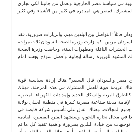
لوية في سياسة مصر الخارجية ونعمل من جانبنا لكي نجاري
 المشترك، فمصر هي المبادرة في كثير من الأشياء وفي كثير
ان قائلاً” التواصل بين البلدين مهم، والزيارات ضرورية، فقد
سودان مرتين، كما زارت وزيرة الصحة السودان ثلاث مرات،
دات الحشرات الناقلة ومطهرات البيئة، وخاضت وزيرة الصحة
ك المشهد للوزيرة رسالة إيجابية وأفضل نموذج يجسد امام
 بين مصر والسودان قال السفير” هناك إرادة سياسية قوية
وهناك عزيمة قوية للعمل المشترك في هذه المرحلة، فهناك
كالطرق البرية والسكك الحديد وإمدادات الكهرباء المصرية
إقامة مدينة صناعية مصرية كبيرة في منطقة الجيلي بولاية
في جميع المجالات، وهناك اتفاق على تأسيس شركة قابضة في
جدا في مجال تجارة اللحوم، وستشهد الفترة القصيرة القادمة
 توجيهات من قيادة البلدين بضرورة وأهمية تنفيذ كل ما تم
بين البلدين إلى أرض الواقع، وأرجو خلال الفترة القادمة أن