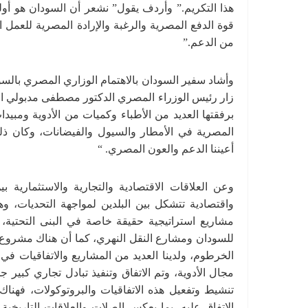
هذا التكريم.” وأردف يقول” نشعر أن السودان هو أو
قوة الدفع المصرية والرغبة والإرادة المصرية للعمل
من الدعم.”
وأشاد سفير السودان بالاهتمام الوزاري المصري بالسود
زار رئيس الوزراء المصري الدكتور مصطفى مدبولي ال
برفقتها العديد من الأطباء وكميات من الأدوية ومبي
المصرية في الأمطار والسيول والفيضانات، وكان ذل
أعيننا الدعم والعون المصري. “
وعن العلاقات الاقتصادية والتجارية والاستثمارية
واقتصادية تتشكل بين البلدين لمواجهة التحديات، 
مشاريع استراتيجية حقيقة خاصة في البنى التحتية، 
للسودان ومشارع النقل النهري، كما أن هناك مشروع ل
الخرطوم، ولدينا العديد من المشاريع والاتفاقيات 
مجال الأدوية، وتم الاتفاق وتنفيذ تبادل تجاري كبير 
تنشيط وتفعيل هذه الاتفاقيات والبروتوكولات، فهناك
الاتفاق عليه، بما يعكس الصلات والعلاقات التاريخية 