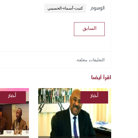
الوسوم
كتبت-أسماء-الحسيني
السابق
التعليقات مغلقة.
اقرأ أيضا
أخبار
أخبار
/
/
السودانية
السودانية
/