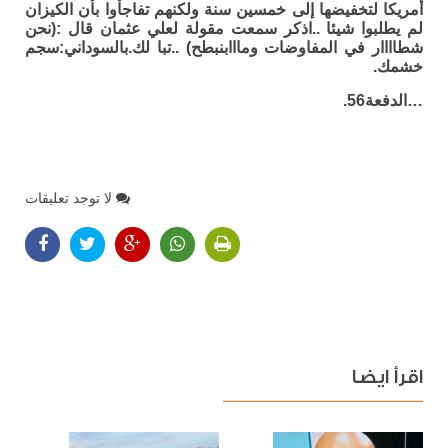
أمريكا لتخفيضها إلى خمسين سنة ولكنهم تفاجأوا بأن الكيزان
لم يطلبوا شيئا ..اذكر سمعت مقولة لعلي عثمان قال :(نحن
شطاااار في المفاوضات ومااابنبطح) ..تبا لك.بالسوداني:سجم
خشمك.
…الدفعة56.
لا توجد تعليقات
اقرأ ايضا