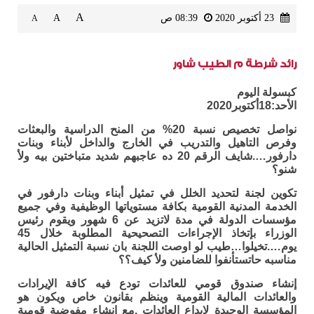
A
23 أكتوبر 2020
08:39 ص
A
A
رائد شرطة م الطيب شاور
كبسولة اليوم
الأحد:18أكتوبر2020
نواصل تخصيص نسبة 20% من المنح الدراسية والبعثات
وفرص التاهيل والتدريب في الخارج والداخل لأبناء وبنات
دارفور….شايف الرقم 20 ده عاجبهم شديد متباختين بيه ولأ
شنو؟
تكوين لجنة لتحديد الخلل في تمثيل أبناء وبنات دارفور في
الخدمة المدنية القومية بكافة مستوياتها الوظيفية وفي جميع
مؤسسات الدولة في مدة لاتزيد عن 6 شهور ويقوم رئيس
الوزراء بإتخاذ الإجراءات التصحيحية المطلوبة خلال 45
يوم….تخيلوا…طيب لو اوصت اللجنة بان نسبة التمثيل الحالية
مناسبه حاتستأنفوا للضامنين ولأ كيف؟؟
إنشاء صندوق قومي للعائدات تودع فيه كافة الإيرادات
والعائدات المالية القومية وينظم بقانون خاص ويكون هو
المؤسسة الوحيدة لإيداع العائدات .مع إنشاء مفوضية قومية