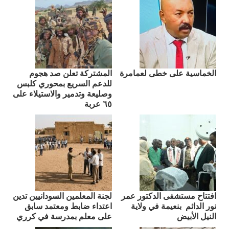
الخماسية على خطى لعمامرة
المشتركة تعلن صد هجوم
للدعم السريع بمحوري كلبس
وصليعة وتدمير والاستيلاء على
٦٥ عربة
افتتاح مستشفى الدكتور عمر
لجنة المعلمين السودانيين تدين
نور الدائم بنعيمة في ولاية
اعتداء ضابط ومعتمد سابق
النيل الأبيض
على معلم بمدرسة في كرري