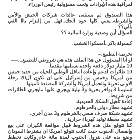
لمراقبة هذه الإيرادات وتحت مسؤولية رئيس الوزراء.
هذا الصندوق لم يستثنى عائدات شركات الجيش والأمن
والشرطة..يعني كلها جوة الجك..فهل من إلتزام يااا الفي
بالي؟؟
السؤال:أين وضعية وزارة المالية ؟؟
كبسولة باكر..أمسكوا الخشب.
تخريمة التطبيع:–
لو انا المسؤول عن هذا الملف هذه هي شروطي للتطبيع.::—-
10 مليار دولار دفعة واحدة.نستلمها مقدما.
10 طائرات لدعم وإعادة الناقل الوطني للحياة من جديد خمس
من امريكا وخمس من إسرائيل على ان تكون ال20 رحلة
الاولى تجربة وتتحمل امريكا والشركة المصنعة تأمينها
تسليمنا 3 بواخر بحرية و3 نيلية ويجري عليها مايجري للطائرات
من شروط.
إعادة تأهيل السكك الحديدية.
تشييد مطار دولي بالخرطوم .
تشييد شبكة صرف صحي بالخرطوم و3 مدن أخرى.
تشييد محطة توليد كهرباء حرارية .
كنا نتوقع مثل هذه الشروط قبيل موافقة الكيزان على بيع
وإنفصال الجنوب حيث كانت تتوقع امريكا ان يشترط السودان
وضع يده على بترول الجنوب لمدة مائة عام وكانت تخطط