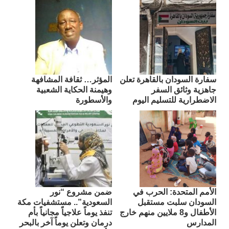
سفارة السودان بالقاهرة تعلن
المؤثر… ثقافة المشافهة
جاهزية وثائق السفر
وهيمنة الحكاية الشعبية
الاضطرارية للتسليم اليوم
والأسطورة
الأمم المتحدة: الحرب في
ضمن مشروع “نور
السودان سلبت مستقبل
السعودية”.. مستشفيات مكة
الأطفال و8 ملايين منهم خارج
تنفذ يوماً علاجياً مجانياً بأم
المدارس
درمان وتعلن يوماً آخر بالبحر