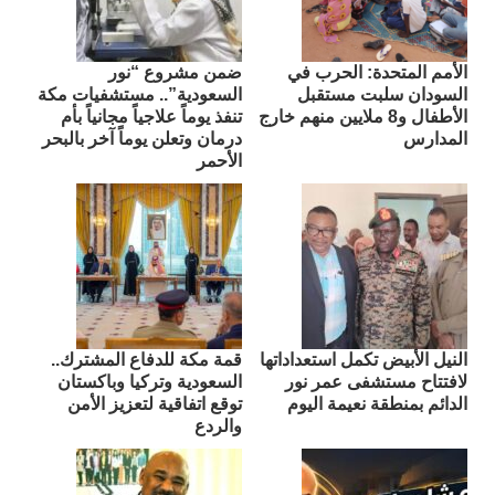
الأمم المتحدة: الحرب في
ضمن مشروع “نور
السودان سلبت مستقبل
السعودية”.. مستشفيات مكة
الأطفال و8 ملايين منهم خارج
تنفذ يوماً علاجياً مجانياً بأم
المدارس
درمان وتعلن يوماً آخر بالبحر
الأحمر
النيل الأبيض تكمل استعداداتها
قمة مكة للدفاع المشترك..
لافتتاح مستشفى عمر نور
السعودية وتركيا وباكستان
الدائم بمنطقة نعيمة اليوم
توقع اتفاقية لتعزيز الأمن
والردع