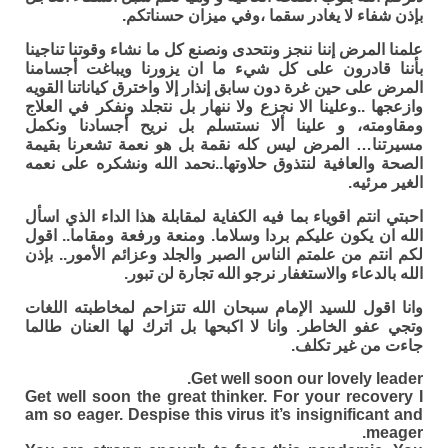
بإذن شفاء لا يغادر سقما ،وفي ميزان حسناتكم.
علمنا المرض إننا ننجز ونتحدى ونصنع كل ما نشاء وقوتنا تناجينا
بأننا قادرون على كل شيء ما ان يزورنا ويباغت أجسامنا
المرض على حين غرة دون سابق إنذار إلا واخترق كياناتنا القويه
وازعجها ..وعلينا الا نجزع ولا ننهار بل نتجلد ونفكر في العلاج
ومقاومته، و علينا ألا نستسلم بل نريح أجسادنا ونكمل
مسيرتنا… المرض ليس كله نقمة بل هو نعمة تشعرنا بقيمة
الصحة والعافية لنتذوق حلاوتها..نحمد الله ونشكره على نعمه
الغير مرئيه.
احبتي انتم اقوياء بما فيه الكفاية لمقابلة هذا الداء الذي اسأل
الله ان يكون عليكم بردا وسلاما. ومنعة ورفعة ومقاما.. اقول
لكم انتم من علمتم الناس الصبر والجلد وعزائم الأمور.. بإذن
الله بالدعاء والاستغفار نرجو الله تجارة لن تبور.
وانا اقول للسيد الإمام سبحان الله تتزاحم لمخاطبته اللغات
وتجي عفو الخاطر. وانا لا اكبحها بل اترك لها العنان طالما
جاءت من غير تكلف.
Get well soon our lovely leader.
Get well soon the great thinker. For your recovery I
am so eager. Despise this virus it’s insignificant and
meager.