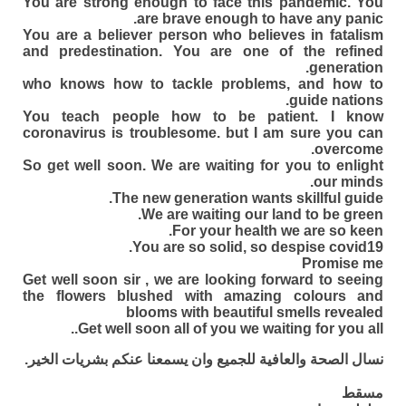
You are strong enough to face this pandemic. You
are brave enough to have any panic.
You are a believer person who believes in fatalism
and predestination. You are one of the refined
generation.
who knows how to tackle problems, and how to
guide nations.
You teach people how to be patient. I know
coronavirus is troublesome. but I am sure you can
overcome.
So get well soon. We are waiting for you to enlight
our minds.
The new generation wants skillful guide.
We are waiting our land to be green.
For your health we are so keen.
You are so solid, so despise covid19.
Promise me
Get well soon sir , we are looking forward to seeing
the flowers blushed with amazing colours and
blooms with beautiful smells revealed
Get well soon all of you we waiting for you all..
نسال الصحة والعافية للجميع وان يسمعنا عنكم بشريات الخير.
مسقط