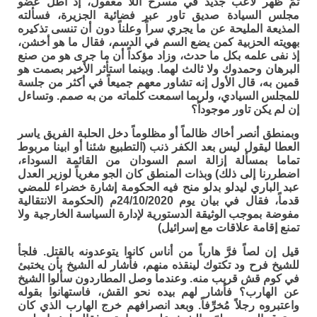
ثمَّ ظهر لاعب جديد في مسرح اللا معقول، إذ أطلَّ عضو
مجلس السيادة صديق تاور عبر فضائية الجزيرة، فسألته
المذيعة المليحة عن ما يجري سراً وعلناً دون أن تنسى تذكيره
بهويته الحزبية كمن يضع السم في الدسم، فقال ما هو أخشن،
إذ نفى علمه بكل ما حدث، وزاد مؤكداً أن ما جرى هو من صنع
البرهان وحمدوك ولا ثالث لهما. وبينما استأثر الأخير بصمت هو
قمين به، قال الأول إنه تشاور معهم جميعاً في أكثر من جلسة
للمجلس السيادي، ولربما اسمعت كلماته من به صمم. وتساءل
إن لم يكن تاور موجوداً؟
وبمنطق أنصر أخاك ظالماً أو مظلوماً دخل الحلبة الفريق ياسر
العطا ليقول ليس بعد الكفر ذنب (التطبيع شئنا أو ابينا مربوط
تماما بمسألة إزالة اسم السودان من القائمة السوداء،
اضطررنا إلى ذلك) وبذات المنطق كان الجو مغرياً لوزير العدل
عبد الباري ليدلو بدلو منح فيه الحكومة إشارة خضراء للمضي
قدماً، فقال في بيان يوم 24/10/2020م (الحكومة الانتقالية
مفوضة بموجب الوثيقة الدستورية لإدارة السياسة الخارجية ولا
تمنع إقامة علاقات مع إسرائيل)
قيل إن لصاً فرَّ هارباً من أناس كانوا يتوعدونه بالقتل. فلجأ
للشيخ فرح ود تكتوك لينقذه منهم، فأشار له الشيخ بأن يختبئ
في كوم قش قريب منه. وعندما وصل المطاردون سألوا الشيخ
عن الهارب؟ فأشار لهم بيده نحو القش، فاستهانوا بقوله
واعتبروه رجلاً مُخرِّفاً. وبعد انصرافهم خرج الهارب الذي كان