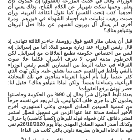
الوزراء، وقال في حديث المزرعة (العفوي) إن حمدوك كان
يعلم. وحينها سكت شهريار عن الكلام المُباح، وذلك يعني أن
أحدهما كذب (تحت القسم) كما تقول الثقافة الغربية، وران
صمت رهيب تململت فيه أجساد الشهداء في قبورهم. ومرة
أخرى لم يسأل آل بوربون أنفسهم عن ماذا فعل البرهان
ونتنياهو هناك؟
قبل أن ينجلي مثار النقع فوق رؤوسنا، جاءت الثالثة تتهادى. إذ
قال رئيس الوزراء عند زيارة بومبيو للبلاد آتياً من إسرائيل إنه
ليس من اختصاص حكومته تطبيع العلاقات مع إسرائيل. لكن
الخرطوم مدينة لعوب لا تعرف الأسرار. فكلما علا صوت
الفرقاء في جدلية الربط بين المسارين أقسم رئيس الوزراء
بالنفي وأغلظ في القسم حتى بتنا نشفق عليه. ولكن بُهت الذي
كفر عندما رأينا بأم أعيننا الغرماء يتناجون في تلك المحادثة
الرباعية، وتساءلنا همساً: ولكن لماذا نتنياهو هناك؟ فقيل لنا:
حضر ليهنئ برفع العقوبات!
بعدئذ تأبط الجنرال شراً وقال إن 90% من الحكومة وحاضنتها
يعلمون كل ما جرى خلف الكواليس، بل لم يجد في نفسه حرجاً
من تسمية السيدين الصادق المهدي وعلي السنهوري. أخرج
الأخير أسلحة صدئة عفا عنها الزمن في تسجيل مُصوَّر استمر
لعشر دقائق، كان فحواه قوله للبرهان (كضباً كاضب) يا جنرال.
وكذلك أصدر السيد الصادق المهدي بياناً يوم 26/10/2020م نفى
فيه ما ادعاه البرهان بطريقة داوني بالتي كانت هي الداء!