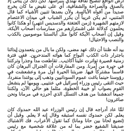
أرض الواقع لتصبح ثقافة نهتدي بنبراسها. لكن ذلك لن يتأتى إلا
بالصدق والصراحة والشفافية، أي على نقيض ما كان يخرج
صديداً من أفواه الأبالسة. ولأن بضدها تتبين الأشياء كما قال
المتنبي، لم يكن غريباً أن يكرر الشباب في ميدان الاعتصام
لازمتهم الشهيرة (زمن الغتغتة والدسديس انتهى) أو هكذا كانوا
يحلمون كدلالة على اشمئزازهم من ممارسات أصحاب الأيكة،
وقيل إن أصحاب الأيكة كانوا مثل أبالستنا موصومين بالكذب
والنصب والاحتيال!
بيد أنه ظننا أن ذلك عهد مضى، ولكن ما بال من يتعمدون إيذائنا
باجترار ذات الكذب البواح كما هواته المندحرين. ففي فترة
زمنية قصيرة تواترت علينا أكاذيب.. تقاطعت مداً وجذراً وتركتنا
في حيرة من أمرنا. ومن المفارقات أن الجنرال البرهان كان
قاسماً مشتركاً فيها. ضربتنا الحيرة أول مرة وعشعشت في
رؤوسنا حينما باغت عموم السودانيين وذهب إلى يوغندا منفرداً،
حيث التقى رئيس وزراء إسرائيل في عنتيبى. ويومها لم ينشغل
القوم بصواب أو خيبة الخطوة، مثلما هو حالي الآن، ولكننا
جميعاً اندهشنا من هدف التسلل الذي أحرزه في مرمانا ونحن
صاغرون!
لمَّا عاد أدراجه قال إن رئيس الوزراء عبد الله حمدوك كان
يعلم. لكن حمدوك نفسه استبقه وقال إنه لا يعلم. وقبل أن
(تضيع لحانا بين حانا ومانا) كما تقول الأعراب، فك الاشتباك
صديقنا الشفيع خضر بما له من علاقة شخصية مع رئيس