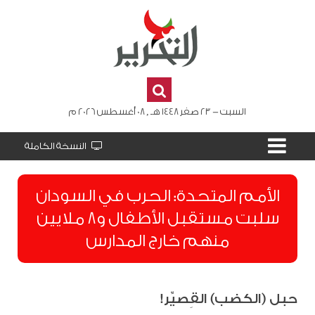
السبت - 23 صفر 1448 هـ , 08 أغسطس 2026 م
النسخة الكاملة
الأمم المتحدة: الحرب في السودان
سلبت مستقبل الأطفال و8 ملايين
منهم خارج المدارس
حبل (الكضب) القِصيِّر!