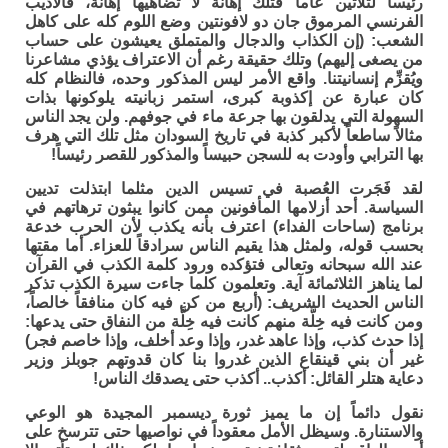
رئيساً لثلاثين عاماً فتلك إهانة لا تضاهيها إهانة، فالأديب
الفرنسي المرموق جان دو لافونتين وضع اللوم كله على كاهل
الشعب: (إن الكذاب والدجال والمتملق يعيشون على حساب
من يصغى إليهم) وتلك حقيقة رغم أن الاعتراف يؤذي مشاعرنا
ويُقزِّم إنسانيتنا. واقع الأمر ليس المذكور وحده، فالنظام كله
كان عبارة عن إكذوبة كبرى، استمر زبانيته يلوكونها بذات
السهولة التي يدلقون بها جرعة ماء في جوفهم. ولن يجد الناس
مثالاً ساطعاً لأكبر كذبة في تاريخ السودان مثل تلك التي هرف
بها الترابي وأودت به للسجن حبيساً والمذكور للقصر رئيساً!
لقد فَجَرت العُصبة في تسيس الدين مثلما ابتذلت تديين
السياسة. أحد أزلامها المأفونين ممن كانوا يبثون ترهاتهم في
برنامج (ساحات الفداء) اعترف بأنه يكذب لأن الحرب خدعة
بحسب قوله، ولمثل هذا يقيم الناس سرادقاً للعزاء. أما مقتها
عند الله سبحانه وتعالى فتؤكده ورود كلمة الكذب في القرآن
لما يناهز الثلاثمائة آية. وتعلمون كلما جاءت سيرة الكذب تذكر
الناس الحديث الشريف: (أربع من كن فيه كان منافقاً خالصاً،
ومن كانت فيه خِلَّة منهم كانت فيه خِلَّة من النفاق حتى يدعها:
إذا حدث كذب، وإذا عاهد غدر، وإذا وعد أخلف، وإذا خاصم فجر)
غير أن بني قينقاع الذين غدروا بنا كان قدوتهم جوبلز وزير
دعاية هتلر القائل: أكذب.. أكذب حتى يصدقك الناس!
نقول دائماً إن ما يميز ثورة ديسمبر المجيدة هو الوعي
والاستنارة. وسيظل الأمل معقوداً في نواصيها حتى تترسخ على