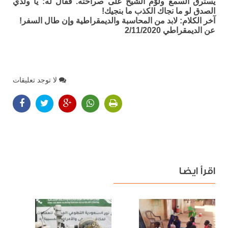
يسترق السمع ولوّم الشيخ على صراحته. فقال له: يا ولدي
الصدق لو ما نجاك الكذب ما بنجيك!
آخر الكلام: لابد من المحاسبة والديمقراطية وإن طال السفر!
عن الديمقراطي 2/11/2020
لا توجد تعليقات
اقرأ ايضا