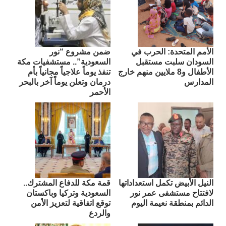
الأمم المتحدة: الحرب في
ضمن مشروع “نور
السودان سلبت مستقبل
السعودية”.. مستشفيات مكة
الأطفال و8 ملايين منهم خارج
تنفذ يوماً علاجياً مجانياً بأم
المدارس
درمان وتعلن يوماً آخر بالبحر
الأحمر
النيل الأبيض تكمل استعداداتها
قمة مكة للدفاع المشترك..
لافتتاح مستشفى عمر نور
السعودية وتركيا وباكستان
الدائم بمنطقة نعيمة اليوم
توقع اتفاقية لتعزيز الأمن
والردع