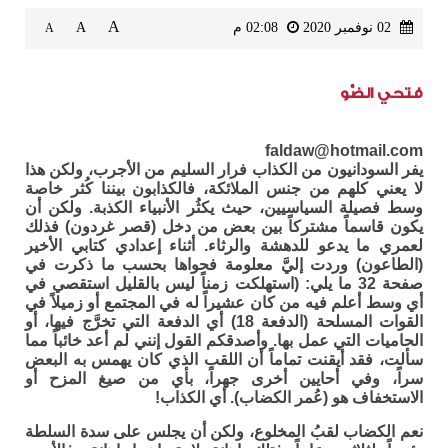
A
02 نوفمبر 2020
02:08 م
A
A
فتحي الضَّو
faldaw@hotmail.com
يفر السودانيون من الكذاب فرار السليم من الأجرب، ولكن هذا
لا يعني كلهم من جنس الملائكة، فالكذابون بيننا كُثر خاصة
وسط فصيلة السياسيين، حيث يكثُر الأنبياء الكذبة. ولكن أن
يكون قاسماً مشتركاً بين بعض من دخل (قصر غردون) فذلك
لعمري ما يدعو للدهشة والرثاء. أثناء إعدادي كتابي الأخير
(الطاعون) وردت إليَّ معلومة فحواها بحسب ما ذكرت في
صفحة 32 ما يلي: (استهلكت زمناً ليس بالقليل استقصي في
أي وسط أعلم فيه من كان عشيراً له في المجتمع أو زميلاً في
القوات المسلحة (الدفعة 18) أي الدفعة التي تخرَّج فيها، أو
الحاميات التي عمل بها. وأصدقكم القول إنني لم أعد خائباً مما
سألت، فقد أيقنت تماماً أن اللقب الذي كان يهمس به البعض
سراً، وفي أحايين أخرى جهراً، بأي من صيغ المزح أو
الاستخفاف هو (عُمر الكضاب). أي الكذاب!
نعم الكضاب لقبُ المخلوع، ولكن أن يجلس على سدة السلطة