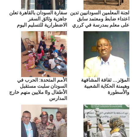
لجنة المعلمين السودانيين تدين
سفارة السودان بالقاهرة تعلن
اعتداء ضابط ومعتمد سابق
جاهزية وثائق السفر
على معلم بمدرسة في كرري
الاضطرارية للتسليم اليوم
المؤثر… ثقافة المشافهة
الأمم المتحدة: الحرب في
وهيمنة الحكاية الشعبية
السودان سلبت مستقبل
والأسطورة
الأطفال و8 ملايين منهم خارج
المدارس