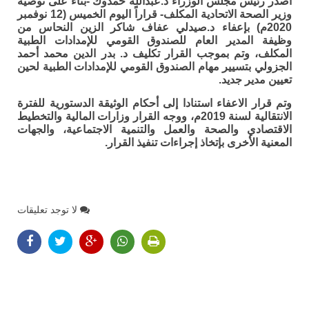
أصدر رئيس مجلس الوزراء د.عبدالله حمدوك -بناءً على توصية
وزير الصحة الاتحادية المكلف- قراراً اليوم الخميس (12 نوفمبر
2020م) بإعفاء د.صيدلي عفاف شاكر الزين النحاس من
وظيفة المدير العام للصندوق القومي للإمدادات الطبية
المكلف، وتم بموجب القرار تكليف د. بدر الدين محمد أحمد
الجزولي بتسيير مهام الصندوق القومي للإمدادات الطبية لحين
تعيين مدير جديد.
وتم قرار الاعفاء استنادا إلى أحكام الوثيقة الدستورية للفترة
الانتقالية لسنة 2019م، ووجه القرار وزارات المالية والتخطيط
الاقتصادي والصحة والعمل والتنمية الاجتماعية، والجهات
المعنية الأخرى بإتخاذ إجراءات تنفيذ القرار.
لا توجد تعليقات