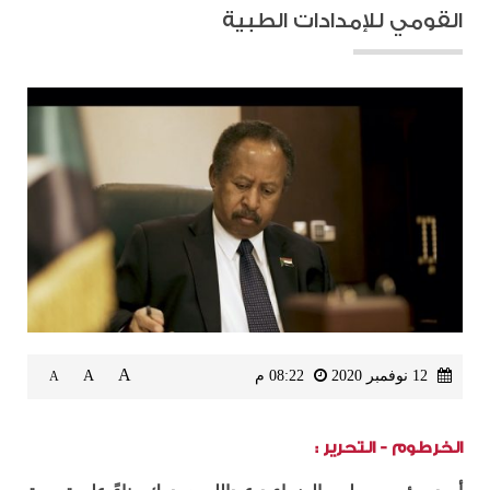
القومي للإمدادات الطبية
A
12 نوفمبر 2020
08:22 م
A
A
الخرطوم - التحرير :