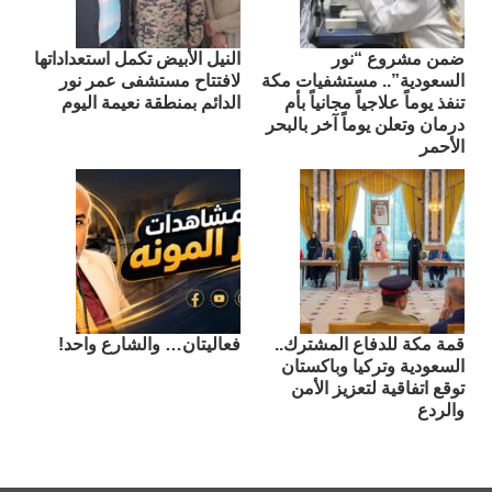
ضمن مشروع “نور
النيل الأبيض تكمل استعداداتها
السعودية”.. مستشفيات مكة
لافتتاح مستشفى عمر نور
تنفذ يوماً علاجياً مجانياً بأم
الدائم بمنطقة نعيمة اليوم
درمان وتعلن يوماً آخر بالبحر
الأحمر
قمة مكة للدفاع المشترك..
فعاليتان… والشارع واحد!
السعودية وتركيا وباكستان
توقع اتفاقية لتعزيز الأمن
والردع