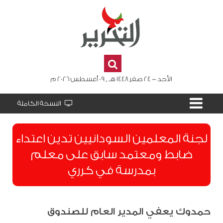
الأحد - 24 صفر 1448 هـ , 09 أغسطس 2026 م
النسخة الكاملة
لجنة المعلمين السودانيين تدين اعتداء
ضابط ومعتمد سابق على معلم
بمدرسة في كرري
حمدوك يعفي المدير العام للصندوق