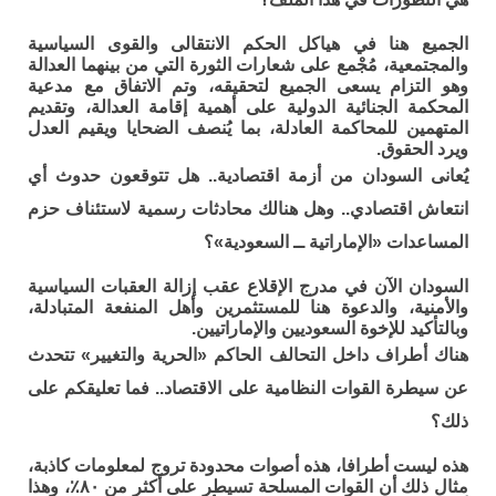
الجميع هنا في هياكل الحكم الانتقالى والقوى السياسية
والمجتمعية، مُجْمع على شعارات الثورة التي من بينهما العدالة
وهو التزام يسعى الجميع لتحقيقه، وتم الاتفاق مع مدعية
المحكمة الجنائية الدولية على أهمية إقامة العدالة، وتقديم
المتهمين للمحاكمة العادلة، بما يُنصف الضحايا ويقيم العدل
ويرد الحقوق.
يُعانى السودان من أزمة اقتصادية.. هل تتوقعون حدوث أي
انتعاش اقتصادي.. وهل هنالك محادثات رسمية لاستئناف حزم
المساعدات «الإماراتية ــ السعودية»؟
السودان الآن في مدرج الإقلاع عقب إزالة العقبات السياسية
والأمنية، والدعوة هنا للمستثمرين وأهل المنفعة المتبادلة،
وبالتأكيد للإخوة السعوديين والإماراتيين.
هناك أطراف داخل التحالف الحاكم «الحرية والتغيير» تتحدث
عن سيطرة القوات النظامية على الاقتصاد.. فما تعليقكم على
ذلك؟
هذه ليست أطرافا، هذه أصوات محدودة تروج لمعلومات كاذبة،
مثال ذلك أن القوات المسلحة تسيطر على أكثر من ٨٠٪، وهذا