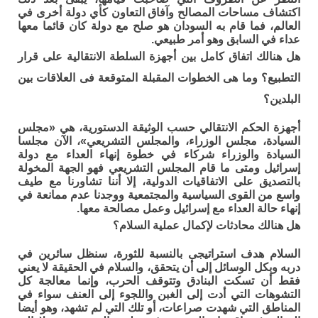
اكتشاف مساحات المصالح وآفاق التعاون كأي دولة أخرى في
العالم، فما قام به السودان هو صلح مع دولة كان قائما معها
عداء في السابق وهو أمر طبيعي.
هل هنالك اتفاق كامل بين أجهزة السلطة الانتقالية على قرار
التطبيع؟ وما هى الخطوات المقبلة المتوقعة فى العلاقات بين
البلدين؟
أجهزة الحكم الانتقالي حسب الوثيقة الدستورية، هي «مجلس
السيادة، مجلس الوزراء، والمجلس التشريعي»، الآن مجلسا
السيادة والوزراء شركاء في خطوة إنهاء العداء مع دولة
إسرائيل ومتى ما قام المجلس التشريعي فهو الجهة المخولة
بالتصديق على الاتفاقيات الدولية، إلا أننا تشاورنا مع طيف
واسع من القوى السياسية والمجتمعية ووجدنا عدم ممانعة في
إنهاء حالة العداء مع إسرائيل وعمل مصالحة معها.
هل هنالك محادثات لإكمال عملية السلام؟
السلام هدف استراتيجى بالنسبة للثورة، سنظل سائرين في
دربه وبكل الوسائل إلى أن يتحقق، والسلام في الحقيقة لا يعني
فقط أن تسكت البنادق وتتوقف الحرب، وإنما معالجة كل
التشوهات التي أدت إلى الغبن واللجوء إلى العنف سواء في
المناطق التي شهدت صراعات، أو تلك التي لم تشهد، وهو أيضا