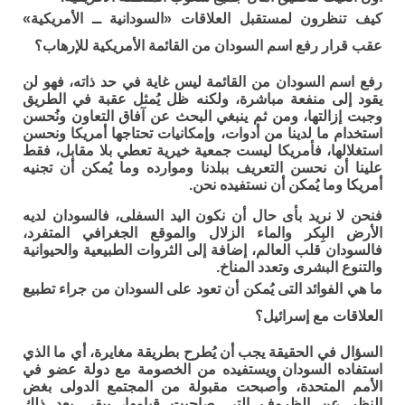
كيف تنظرون لمستقبل العلاقات «السودانية ــ الأمريكية»
عقب قرار رفع اسم السودان من القائمة الأمريكية للإرهاب؟
رفع اسم السودان من القائمة ليس غاية في حد ذاته، فهو لن
يقود إلى منفعة مباشرة، ولكنه ظل يُمثل عقبة في الطريق
وجبت إزالتها، ومن ثم ينبغي البحث عن آفاق التعاون ونُحسن
استخدام ما لدينا من أدوات، وإمكانيات تحتاجها أمريكا ونحسن
استغلالها، فأمريكا ليست جمعية خيرية تعطي بلا مقابل، فقط
علينا أن نحسن التعريف ببلدنا وموارده وما يُمكن أن تجنيه
أمريكا وما يُمكن أن نستفيده نحن.
فنحن لا نريد بأى حال أن نكون اليد السفلى، فالسودان لديه
الأرض البِكر والماء الزلال والموقع الجغرافي المتفرد،
فالسودان قلب العالم، إضافة إلى الثروات الطبيعية والحيوانية
والتنوع البشرى وتعدد المناخ.
ما هي الفوائد التى يُمكن أن تعود على السودان من جراء تطبيع
العلاقات مع إسرائيل؟
السؤال في الحقيقة يجب أن يُطرح بطريقة مغايرة، أي ما الذي
استفاده السودان ويستفيده من الخصومة مع دولة عضو في
الأمم المتحدة، وأصبحت مقبولة من المجتمع الدولى بغض
النظر عن الظروف التي صاحبت قيامها، يبقى بعد ذلك