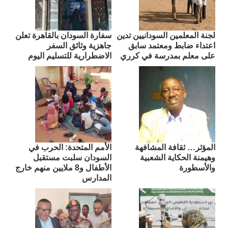
لجنة المعلمين السودانيين تدين
سفارة السودان بالقاهرة تعلن
اعتداء ضابط ومعتمد سابق
جاهزية وثائق السفر
على معلم بمدرسة في كرري
الاضطرارية للتسليم اليوم
المؤثر… ثقافة المشافهة
الأمم المتحدة: الحرب في
وهيمنة الحكاية الشعبية
السودان سلبت مستقبل
والأسطورة
الأطفال و8 ملايين منهم خارج
المدارس