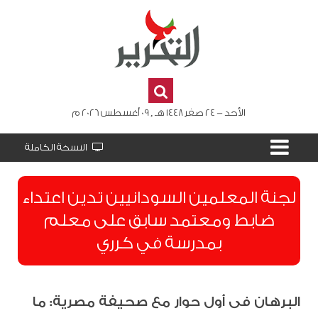
الأحد - 24 صفر 1448 هـ , 09 أغسطس 2026 م
النسخة الكاملة
لجنة المعلمين السودانيين تدين اعتداء
ضابط ومعتمد سابق على معلم
بمدرسة في كرري
البرهان فى أول حوار مع صحيفة مصرية: ما