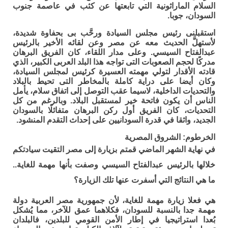
السلام الماراثونية التي تابعتها عن كثب في عاصمة جنوب
السودان، جوبا.
استقبلنى رئيس مجلس السيادة ورحَّب بى بحفاوة شديدة،
لأستهلَّ الحديث معه عن مصر وعن لقائه الأخير بالرئيس
عبدالفتاح السيسي. وعلى مدار اللقاء، كان الفريق البرهان
مدركًا لحجم الصعوبات التى تواجه هذا البلد العربى الكبير، الذي
قادته الأقدار لتولي مهمته العسيرة كرئيس لمجلس السيادة،
وكان أيضا على دراية كاملة بالمخاطر التى تحيط بالبلاد
والتحديات الداخلية، لاسيما عقب التوصل إلى اتفاق سلام، يأمل
الناس أن يكون فاتحة خير لمستقبل البلاد. وبالرغم من كل
التحديات، كان الفريق أول ركن البرهان متفائلًا بالسودان
الجديد، واثقا في قدرة السودانيين على إحداث التقدم المنشود.
الخرطوم: الشروق المصرية
في نهاية الشهر الماضي قمتم بزيارة إلى مصر التقيت سيادتكم
خلالها بالرئيس عبدالفتاح السيسي وصفت بأنها مهمة للغاية..
ما هي النتائج التي أسفرت عنها تلك الزيارة؟
هي فعلا زيارة مهمة للغاية، لأن جمهورية مصر العربية دولة
مهمة جدا بالنسبة للسودان، فكلاهما عمق للآخر، مما يُشكل
بُعدا استراتيجيا في إطار الأمن القومي للبلدين، فالبلدان