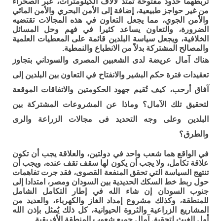
تربطهما حدود مفتوحة تمتد لآلاف الكيلومترات، عبر الصحراء
من غير حواجز طبيعية، إضافة إلى الأمن البحري والأمن المائي
والأمن الجوي، مما يجعل التعاون في هذه المجالات تقتضيه
الضرورة، والتعاون يساعد كثيرا في فهم وحل المسائل
الخلافية، ويجعل سياسة البلدين قائمة على المعطيات العلمية
والمصالح المشتركة بدلاً من الانطباع والنمطية.
هناك آمال عريضة لدى الشعبين المصرى والسوداني بتجاوز
تعقيدات فترة حكم البشير والانفتاح في التعاون بين البلدين إلى
آفاق أرحب، كيف تُقيم جهود الحكومتين والاتفاقات الموقعة
لتحقيق تلك الآمال؟ وماذا عن المشروعات المشتركة بين
البلدين وعلى وجه التحديد فى مجالات الزراعة والرى
والطرق؟
في الواقع هما شعب واحد في دولتين، والعلاقة يجب أن تكون
علاقة تكامل، ولا يجب أن يكون لها سقف تقف عنده، ويجب أن
تنتهج السياسة التي تحقق المنفعة القصوى، فقد جرت تفاهمات
حول ربط خط السكك الحديدية بين السودان ومصر، امتدادا إلى
جنوب السودان إن شاء الله في إطار التكامل الشامل
للمنطقة، وكذلك مشروع إمداد الغاز والكهرباء، والعديد من
المشاريع الزراعية والثروة الحيوانية، كل ذلك يُمثل بإذن الله
أول الغيث لتحقيق آمال جميع شعوب المنطقة الأفريقية.