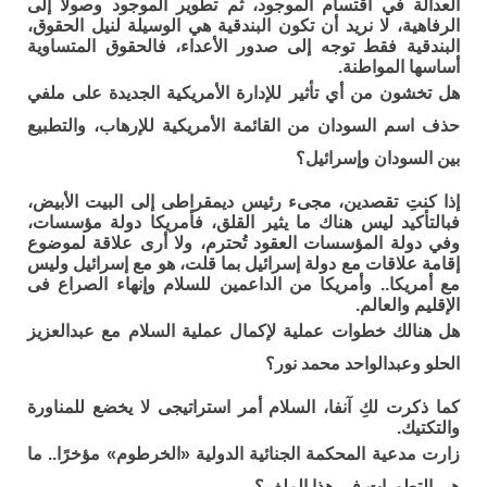
العدالة في اقتسام الموجود، ثم تطوير الموجود وصولا إلى
الرفاهية، لا نريد أن تكون البندقية هي الوسيلة لنيل الحقوق،
البندقية فقط توجه إلى صدور الأعداء، فالحقوق المتساوية
أساسها المواطنة.
هل تخشون من أي تأثير للإدارة الأمريكية الجديدة على ملفي
حذف اسم السودان من القائمة الأمريكية للإرهاب، والتطبيع
بين السودان وإسرائيل؟
إذا كنتِ تقصدين، مجىء رئيس ديمقراطى إلى البيت الأبيض،
فبالتأكيد ليس هناك ما يثير القلق، فأمريكا دولة مؤسسات،
وفي دولة المؤسسات العقود تُحترم، ولا أرى علاقة لموضوع
إقامة علاقات مع دولة إسرائيل بما قلت، هو مع إسرائيل وليس
مع أمريكا.. وأمريكا من الداعمين للسلام وإنهاء الصراع فى
الإقليم والعالم.
هل هنالك خطوات عملية لإكمال عملية السلام مع عبدالعزيز
الحلو وعبدالواحد محمد نور؟
كما ذكرت لكِ آنفا، السلام أمر استراتيجى لا يخضع للمناورة
والتكتيك.
زارت مدعية المحكمة الجنائية الدولية «الخرطوم» مؤخرًا.. ما
هي التطورات في هذا الملف؟