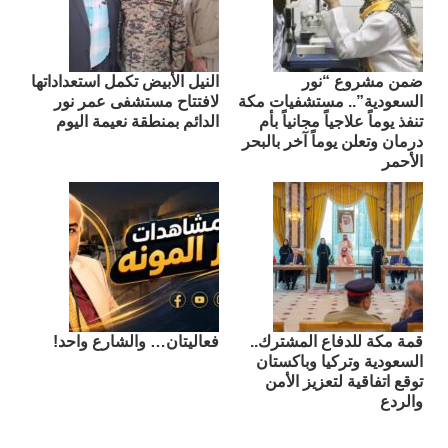
ضمن مشروع “نور
النيل الأبيض تكمل استعداداتها
السعودية”.. مستشفيات مكة
لافتتاح مستشفى عمر نور
تنفذ يوماً علاجياً مجانياً بأم
الدائم بمنطقة نعيمة اليوم
درمان وتعلن يوماً آخر بالبحر
الأحمر
قمة مكة للدفاع المشترك..
فعاليتان… والشارع واحد!
السعودية وتركيا وباكستان
توقع اتفاقية لتعزيز الأمن
والردع