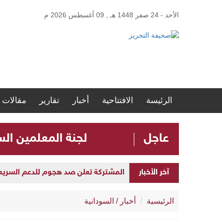
الأحد - 24 صفر 1448 هـ , 09 أغسطس 2026 م
الرئيسة
الافتتاحية
أخبار
تقارير
مقالات
عاجل
لجنة المعلمين ال
المشتركة تعلن صد هجوم للدعم السريع بمح
آخر الأخبار
افتتاح مستشفى الدكتور عمر نور الدائم 
الرئيسية
أخبار
/
السودانية