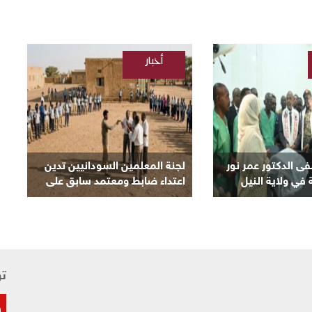
أخبار
/
السودانية
ى الدكتور عمر نور
لجنة المعلمين السودانيين تدين
 في ولاية النيل
اعتداء ضابط ومعتمد سابق على
معلم بمدرسة في كرري
تو