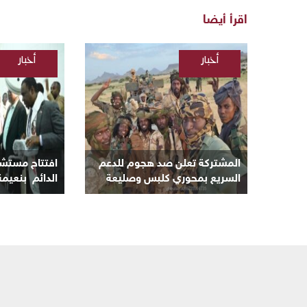
اقرأ أيضا
أخبار
أخبار
/
/
السودانية
السودانية
المشتركة تعلن صد هجوم للدعم
افتتاح مستشف
السريع بمحوري كلبس وصليعة
الدائم بنعيمة
وتدمير والاستيلاء على ٦٥ عربة
الأبيض