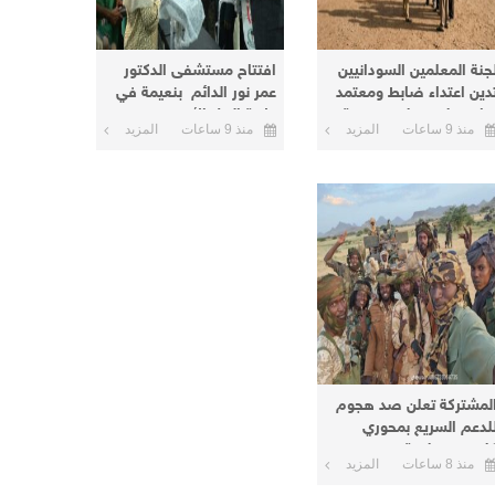
جنة المعلمين السودانيين
افتتاح مستشفى الدكتور
دين اعتداء ضابط ومعتمد
عمر نور الدائم بنعيمة في
ابق على معلم بمدرسة
ولاية النيل الأبيض
منذ 9 ساعات
المزيد
منذ 9 ساعات
المزيد
ي كرري
لمشتركة تعلن صد هجوم
لدعم السريع بمحوري
لبس وصليعة وتدمير
منذ 8 ساعات
المزيد
الاستيلاء على ٦٥ عربة