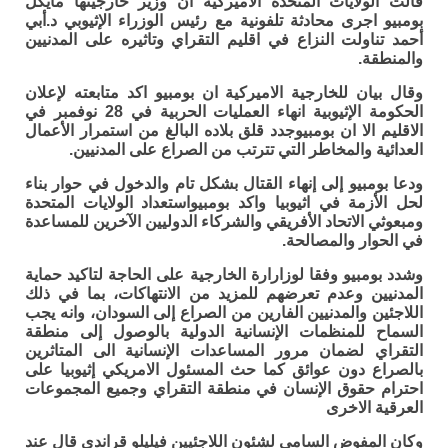
قالت الولايات المتحدة الأميركية ان وزير خارجيتها مايكل
بومبيو اجرى محادثة تلفونية مع رئيس الوزراء الإثيوبي د.أبي
أحمد تناولت النزاع في اقليم التقراي وتاثيره على المدنيين
والمنطقة.
وقال بيان للخارجية الاميركية ان بومبيو اكد متابعته لإعلان
الحكومة الإثيوبية انهاء العمليات الحربية في 28 نوفمبر في
الاقليم الا ان بومبيوجدد قلق بلاده البالغ من استمرار الأعمال
العدائية والمخاطر التي تترتب من الصراع على المدنيين.
ودعا بومبيو إلى إنهاء القتال بشكل تام والدخول في حوار بناء
لحل الأزمة في اثيوبيا واكد بومبيواستعداد الولايات المتحدة
ومبعوثي الاتحاد الأفريقي والشركاء الدوليين الآخرين للمساعدة
في الحوار والمصالحة.
وشدد بومبيو وفقا لوزارارة الخارجية على الحاجة لتاكيد حماية
المدنيين وعدم تعرضهم للمزيد من الانتهاكات، بما في ذلك
اللاجئين والمدنيين الفارين من الصراع إلى السودان، وانه يجب
السماح للمنظمات الإنسانية الدولية بالوصول إلى منطقة
التقراي لضمان مرور المساعدات الإنسانية الى المتاثرين
بالصراع دون عوائق كما حث المسئول الامريكي إثيوبيا على
احترام حقوق الإنسان في منطقة التقراي وجميع المجموعات
العرقية الاخرى
وكان المفوض السامي لشئون اللاجئيين فيليلو قراندي قال عند