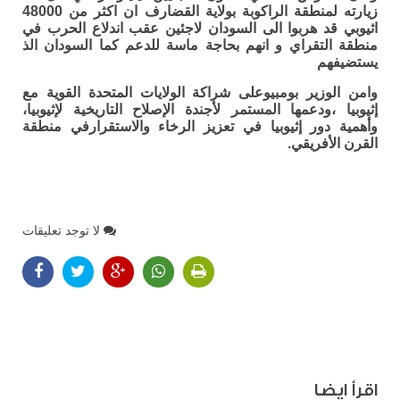
زيارته لمنطقة الراكوبة بولاية القضارف ان اكثر من 48000
اثيوبي قد هربوا الى السودان لاجئين عقب اندلاع الحرب في
منطقة التقراي و انهم بحاجة ماسة للدعم كما السودان الذ
يستضيفهم
وامن الوزير بومبيوعلى شراكة الولايات المتحدة القوية مع
إثيوبيا ،ودعمها المستمر لأجندة الإصلاح التاريخية لإثيوبيا،
وأهمية دور إثيوبيا في تعزيز الرخاء والاستقرارفي منطقة
القرن الأفريقي.
لا توجد تعليقات
اقرأ ايضا