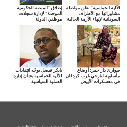
الآلية الخماسية” تعلن مواصلة
إطلاق “المنصة الحكومية
مشاوراتها مع الأطراف
الموحدة” لإدارة سجلات
السودانية لإنهاء الأزمة الحالية
موظفي الدولة
طوارئ دار حمر: أوضاع
بابكر فيصل يوجّه انتقادات
مأساوية لنازحي غرب كردفان
للآلية الخماسية بشأن إدارة
في معسكرات الأبيض
العملية السياسية
اتصل بنا
سياسة التحرير
نبذة تعريفية
هيئة التحرير