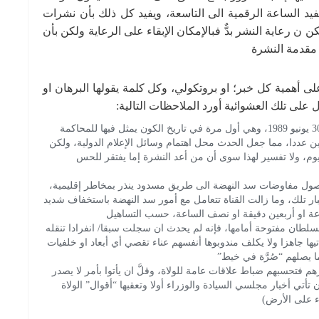
 او تسع او 15 دقيقة، بينما تفيد الساعة الرقمية الى التاسعة، ويفيد كل ذلك بأن نشرات
 ن رعاية النشر بدٌّ فبالإمكان الإبقاء على الرعاية ولكن بأن
 مقدمة النشرة
لى أهمية كل خبر؛ او بروتكولي، وكل كلمة يقولها البرهان او
 على تلك العشوائية أورد الملاحظات التالية:
انعقدت في يوليو اول جلسة لمحاكمة مدبري انقلاب 30 يونيو 1989، وهي أول مرة في تاريخ الكون يمثل فيها للمحاكمة
ن عددا، مما جعل الحدث محل اهتمام وسائل الإعلام الدولية، ولكن
م، ولا تفسير لهذا سوى أن من أعد النشرة إما يفتقر للحس
ر وصول مفاوضات سد النهضة الى طريق مسدود ينذر بمخاطر إقليمية،
ر تلك، وما زالت القناة تتعامل مع أمور سد النهضة باستخفاف شديد
ة او أربعين دقيقة او نصف الساعة، حسب التساهيل
لسلطان مفتوحة أمامها، فإنه لم يحدث ان سجلت سبقا/ انفرادا تنقله
يها جاهزا ولا يكلف مندوبوها أنفسهم عناء تقصي أي أبعاد او خلفيات
ا يصلهم “صُرَّة في خيط”
م فتحسبهم ضباط علاقات عامة للولاة، وقلَّ ان يأتوا بأمر لا يصدر
تأتي أخبار مجلسي السيادة والوزراء أولا وتعقبها “أقوال” الولاة
ء على الأرض)