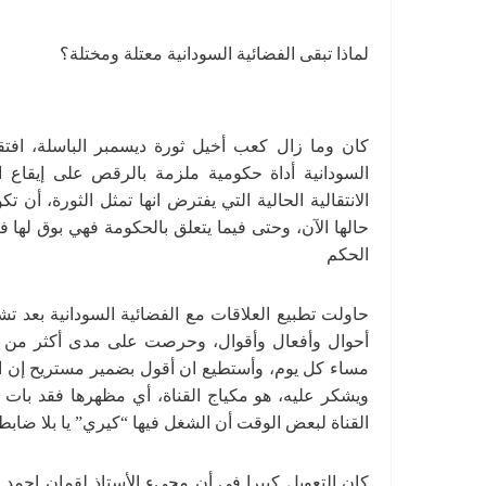
لماذا تبقى الفضائية السودانية معتلة ومختلة؟
كان وما زال كعب أخيل ثورة ديسمبر الباسلة، افتقاره
السودانية أداة حكومية ملزمة بالرقص على إيقاع 
الانتقالية الحالية التي يفترض انها تمثل الثورة، أن
حالها الآن، وحتى فيما يتعلق بالحكومة فهي بوق لها ف
الحكم
حاولت تطبيع العلاقات مع الفضائية السودانية بعد تش
أحوال وأفعال وأقوال، وحرصت على مدى أكثر من سنة
مساء كل يوم، وأستطيع ان أقول بضمير مستريح إن الأم
ويشكر عليه، هو مكياج القناة، أي مظهرها فقد بات ش
القناة لبعض الوقت أن الشغل فيها “كيري” يا بلا ضابط 
كان التعويل كبيرا في أن مجيء الأستاذ لقمان احمد م