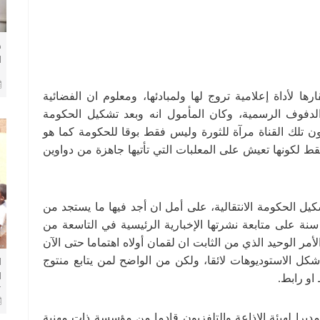
ض
ا
م
ب
ا لأداة إعلامية تروج لها ولمبادئها، ومعلوم ان الفضائية
ب
الدفوف الرسمية، وكان المأمول انه وبعد تشكيل الحكومة
 تكون تلك القناة مرآة للثورة وليس فقط بوقا للحكومة كما هو
قط لكونها تعيش على المعلبات التي تأتيها جاهزة من دواوين
كيل الحكومة الانتقالية، على أمل ان أجد فيها ما يستجد من
 على متابعة نشرتها الإخبارية الرئيسية في التاسعة من
ر الوحيد الذي من الثابت ان لقمان أولاه اهتماما حتى الآن
كل الاستوديوهات لائقا، ولكن من الواضح لمن يتابع منتوج
ا
ا
او رابط.
خ
ديرا لهيئة الإذاعة والتلفزيون قادما من مؤسسة ذات مهنية