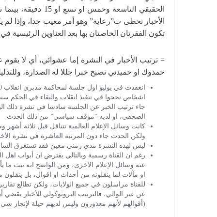
الحقيقي التاسعة وخمس
الأخبار تحظى ب”رعاية” وهو أمر معيب جدا، وإذا لم يكن
تكون الفقرتان الخاصتان بها بعد العناوين الرئيسية في
= ترتيب الأخبار في النشرة إما عشوائي، أي لا يقوم ع
حمدوك او حميدتي تصبح خبرا جللا له الصدارة، وللتدليل
اشخاص نجحوا في تنفيذ انقلاب والبقاء في الحكم سني
جاء ترتيب الخبر عن الجلسة سادسا في نشرة ذلك اليو
الصحفي، او لديه “موقف سياسي” من ذلك الحدث
كانت وسائل الإعلام العالمية تتناقل قبل ثلاثة أشه
ولكن الحدث جاء دون المرتبة العاشرة في نشرة الأخبا
ليس لهذه النشرة مدى زمني معين فقد تستغرق الساع
رغم ان القناة رسمية وبالتالي يفترض ان أبواب اهل ا
عنه وسائل الإعلام الأخرى، ومن الواضح انه تبث ما يأت
او مآلات لما ينقلونه من أحداث او اقوال، بل ينقلون م
للقناة مراسلون في جميع الولايات، ولكن تطالع تقاريره
عن غير الوالي، فالترتيب البروتوكولي للأخبار يقضي أن 
(أقوالهم لأنهم معذورون وليس لديهم حيلة لإنجاز شي