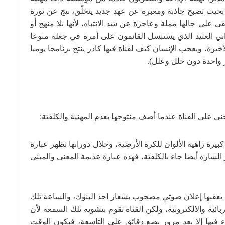
بحيث تصبح جاذبة ومعبرة عن عهد جديد يتخلّق، نتج عن ثورة
بقى على حالها مملة وعاجزة عن شد الانتباه، لأنها بلا منهج أو
ني العتيد الذي يستبسل القائمون على أمره في جعله منوعا
خيرة، ويعجب الإنسان كيف لقناة فيها كادر ينتج برنامجا يوميا
ر واحدة دون خلل وعلل).
نى على القناة عندما أصف منتوجها بعدم المهنية والكلفتة:
ة زاهية الألوان للكرة الأرضية، وخلال دورانها تظهر عبارة
أن اختيار الشارة أيضا جاء بالكلفتة، فهذه عبارة عديمة المعنى والمبنى
 يعقبها إعلان صوتي مصحوب بشعار احد البنوك، والساعة تلك
ة والالكترونية، ولكن القناة تقوم بتشويه تلك السمعة لأن
فيها إلا بعد مرور بضع دقائق على التاسعة، فيكون الوقت