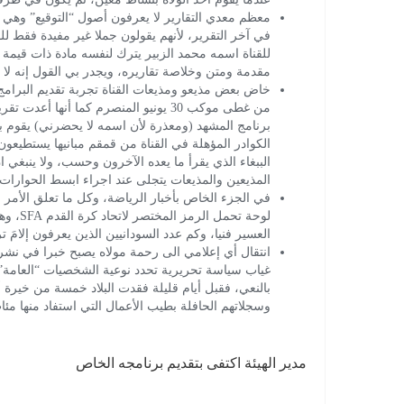
معظم معدي التقارير لا يعرفون أصول “التوقيع” وهي 
في آخر التقرير، لأنهم يقولون جملا غير مفيدة فقط لل
للقناة اسمه محمد الزبير يترك لنفسه مادة ذات قيمة خب
مقدمة ومتن وخلاصة تقاريره، ويجدر بي القول إنه لا
خاض بعض مذيعو ومذيعات القناة تجربة تقديم البرامج 
من غطى موكب 30 يونيو المنصرم كما أنها
برنامج المشهد (ومعذرة لأن اسمه لا يحضرني) يقوم بي
الكوادر المؤهلة في القناة من قمقم مبانيها يستطيعو
الببغاء الذي يقرأ ما يعده الآخرون وحسب، ولا ينبغي
المذيعين والمذيعات يتجلى عند اجراء ابسط الحوارات 
في الجزء الخاص بأخبار الرياضة، وكل ما تعلق الأمر ب
لوحة ت
العسير فنيا، وكم عدد السودانيين الذين يعرفون إلامَ ت
انتقال أي إعلامي الى رحمة مولاه يصبح خبرا في نشر
غياب سياسة تحريرية تحدد نوعية الشخصيات “العامة” ا
بالنعي، فقبل أيام قليلة فقدت البلاد خمسة من خيرة أط
وسجلاتهم الحافلة بطيب الأعمال التي استفاد منها مئا
مدير الهيئة اكتفى بتقديم برنامجه الخاص