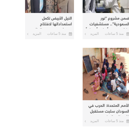
من مشروع “نور
النيل الأبيض تكمل
لسعودية”.. مستشفيات
استعداداتها لافتتاح
كة تنفذ يوماً علاجياً مجانياً
مستشفى عمر نور الدائم
منذ 5 ساعات
المزيد
منذ 5 ساعات
المزيد
أم درمان وتعلن يوماً آخر
بمنطقة نعيمة اليوم
البحر الأحمر
لأمم المتحدة: الحرب في
لسودان سلبت مستقبل
الأطفال و8 ملايين منهم
منذ 5 ساعات
المزيد
ارج المدارس