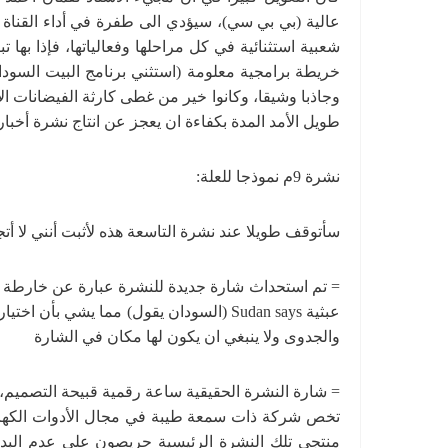
عالية (بي بي سي)، سيؤدي الى طفرة في أداء القناة 
شعبية استثنائية في كل مراحلها وفعالياتها، فإذا بها ت
خريطة برامجية معلومة (استثني برنامج البيت السودا
وجاذبا وشيقا، وكانوا خير من غطى كارثة الفيضانات الأ
طويل الأمد المدة بكفاءة ان يعجز عن انتاج نشرة أخبا
نشرة 9م نموذجا للعلة:
سأتوقف طويلا عند نشرة التاسعة هذه لأثبت أنني لا أتج
= تم استحداث شارة جديدة للنشرة عبارة عن خارطة كبير
عبثية Sudan says (السودان يقول) مما يشي ب
والجدوى ولا ينبغي ان يكون لها مكان في الشارة
= شارة النشرة الحقيقية ساعة رقمية قبيحة التصميم،
تخص شركة ذات سمعة طيبة في مجال الأدوات الكهربائي
منتجي تلك النشرة الرئيسية حريصون على عدم البدء 