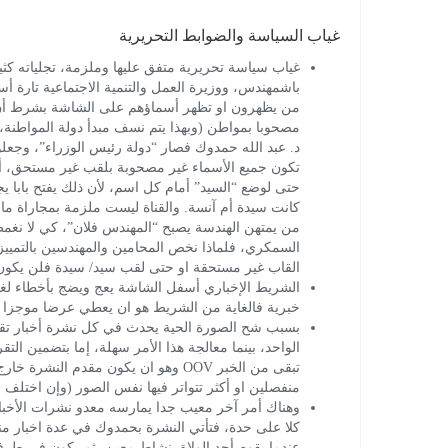
غياب السياسة والضوابط التحريرية
غياب سياسة تحريرية متفق عليها وملزمة، تجلياته كثيرة،
باشمهندس، ووزيرة العمل والتنمية الاجتماعية تارة أ
من يظهرون او تظهر أسماؤهم على الشاشة بشرط أن يك
مصحوبا بمواطن (وبهذا يتم نسف مبدأ دولة المواطنة، ل
د. عبد الله حمدوك فصار “دولة رئيس الوزراء”، وجعلوه 
تكون جميع الأسماء غير مصحوبة بلقب غير مستحق، أي ا
حتى لوضع “السيد” أمام كل اسم، لأن ذلك يفتح بابا يج
كانت سيدة أم آنسة. والقناة ليست ملزمة بمجاراة ما
من يمتهن الهندسة يصبح “المهندس فلان”، كي لا نغم
السمكري، فلماذا نخص المحامين والمهندسين بالتمييز
القاب غير مستحقة او حتى لقب سيد/ سيدة فلن يك
الشريط الإخباري أسفل الشاشة يعج ويضج بأخطاء لغوية
خبرية فالغاية من الشريط هو ان يعطي عرضا موجزا لأ
بسبب شح الصورة الحية يحدث في كل نشرة أخبار تقري
الواحد، بينما معالجة هذا الأمر سهلة، إما بتضمين الت
منفصلين او أكثر تتواتر فيها نفس الصور (وإن اختلف 
وهناك أمر آخر معيب جدا يمارسه معدو نشرات الأخبا
كلا على حدة، فتأتي النشرة بحمدوك في عدة اخبار من
عندما يقوم أحد الولاة بنشاط معين، ثم يكون في طرفا 