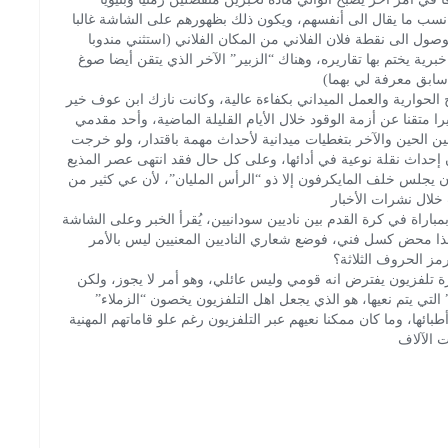
نسب ما يقال الى أنفسهم، ويكون ذلك بظهورهم على الشاشة غالبا
وصول الى نقطة فلان الفلاني من المكان الفلاني (استثني مندوبا
رية يختم بها تقاريره، وهناك “الزبير” الآخر الذي يتقن أيضا صوغ
 سابق معرفة لي بهما)
الحوارية والعمل الميداني بكفاءة عالية، وكانت نازك ابن عوف خير
 أعدت تقريرا متقنا عن أزمة الوقود خلال الأيام القليلة الماضية، وأحد مقدمي
ن الحين والآخر بتغطيات ميدانية لأحداث مهمة باقتدار، ولو خرجت
ن إحداث نقلة نوعية في أدائها، وعلى كل حال فقد انتهى عصر المذيع
 ان يجلس خلف المايكرفون إلا ذو “الرأس المليان”، لأن عي كثير من
خلال نشرات الأخبار
مباراة في كرة القدم بين ناديين سودانيين، يُقرأ الخبر وعلى الشاشة
حمل الرمز المختصر لاتحاد كرة القدم SFA، وهذا محض كسل فني، فوضع شعاري الناديين المعنيين ليس بالأمر
رمز الحروف الثلاثة؟
ة تلفزيون يفترض انه قومي وليس عائلي، وهو أمر لا يجوز، ولكن
لتي يتم نعيها، هو الذي يجعل اهل التلفزيون يخصون “الزملاء”
بائها، وما كان ممكنا نعيهم عبر التلفزيون رغم علو قاماتهم المهنية
ت الآلاف