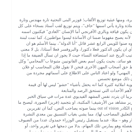
 ومنها عبثية توزيع الألقاب؛ فوزير البنى التحتية تارة مهندس وتارة
ستاذة وتارة يأتي اسمها “حاف”، ويتم توزيع لقب أستاذ بسخاء على كل
ون قيافة وبالزي الأفرنجي أما الإنسان “العادي” فيكتبون اسمه
أنه يصبح مفهوما ضمنا ان الأساتذة ليسوا مواطنين)، كما تمت لبننة
صنوا للويس الرابع عشر قائل “أنا الدولة”، بينما الأسلم هو ان
ن يكون الدكتور فعلا دكتورا، والبروفسر فعلا أستاذا، بل لا معنى
يب الريح عند استضافة النساء حيث لا يجوز ان تسأل الضيفة ما إذا
 هو سائد، بحيث يكون اسم بعض القانونيين متبوعا ب”المحامي” وكل
ط حق أصحاب المهن الأخرى فنحن لا نقول فلان المحاسب او علان
 المهني؟ ولو اعتاد الناس على الاطلاع على أسمائهم مجردة من
ون ذلك موضع تحسس
 املائية كثيرة كما انه يحفل بأشياء “حشو” ليس لها أي قيمة
هم الأحداث التي تستحق الرصد والمتابعة
با ان يتردد نفس المشهد الفيديوي عدة مرات في سياق الخبر
قرير مشاهد من الأرشيف/ المكتبة، او بتجميد (فريز) الصورة، ليصبح ما
تبقى من الخبر OOV وهو ان يكون مقدم النشرة خارج الكادر out of vision بينما صوته يصاحب النص، كما ان تقريرين
التعليق المصاحب لها)، مما يشي بغياب التنسيق بين معدي النشرة
ر وهو – مثلا- عندما يستقبل رئيس الوزراء حمدوك عددا من الضيوف
فصلة وهو يمارس تلك المهام، بدلا من دمجها في تقرير واحد، أو
في أمر آخر يصبح الوالي مادة لخبرين منفصلين زمنيا وبنيويا