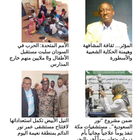
المؤثر… ثقافة المشافهة
الأمم المتحدة: الحرب في
وهيمنة الحكاية الشعبية
السودان سلبت مستقبل
والأسطورة
الأطفال و8 ملايين منهم خارج
المدارس
ضمن مشروع “نور
النيل الأبيض تكمل استعداداتها
السعودية”.. مستشفيات مكة
لافتتاح مستشفى عمر نور
تنفذ يوماً علاجياً مجانياً بأم
الدائم بمنطقة نعيمة اليوم
درمان وتعلن يوماً آخر بالبحر