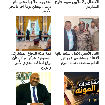
الأطفال و8 ملايين منهم خارج
تنفذ يوماً علاجياً مجانياً بأم
المدارس
درمان وتعلن يوماً آخر بالبحر
الأحمر
النيل الأبيض تكمل استعداداتها
قمة مكة للدفاع المشترك..
لافتتاح مستشفى عمر نور
السعودية وتركيا وباكستان
الدائم بمنطقة نعيمة اليوم
توقع اتفاقية لتعزيز الأمن
والردع