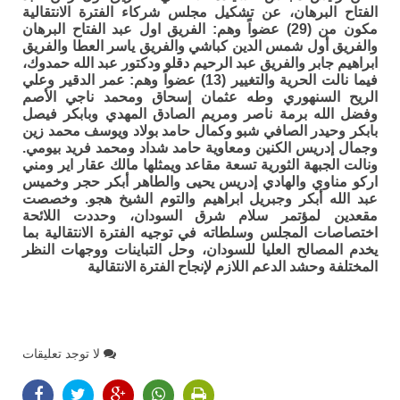
الفتاح البرهان، عن تشكيل مجلس شركاء الفترة الانتقالية
مكون من (29) عضواً وهم: الفريق اول عبد الفتاح البرهان
والفريق أول شمس الدين كباشي والفريق ياسر العطا والفريق
ابراهيم جابر والفريق عبد الرحيم دقلو ودكتور عبد الله حمدوك،
فيما نالت الحرية والتغيير (13) عضواً وهم: عمر الدقير وعلي
الريح السنهوري وطه عثمان إسحاق ومحمد ناجي الأصم
وفضل الله برمة ناصر ومريم الصادق المهدي وبابكر فيصل
بابكر وحيدر الصافي شبو وكمال حامد بولاد ويوسف محمد زين
وجمال إدريس الكنين ومعاوية حامد شداد ومحمد فريد بيومي.
ونالت الجبهة الثورية تسعة مقاعد ويمثلها مالك عقار اير ومني
اركو مناوي والهادي إدريس يحيى والطاهر أبكر حجر وخميس
عبد الله أبكر وجبريل ابراهيم والتوم الشيخ هجو. وخصصت
مقعدين لمؤتمر سلام شرق السودان، وحددت اللائحة
اختصاصات المجلس وسلطاته في توجيه الفترة الانتقالية بما
يخدم المصالح العليا للسودان، وحل التباينات ووجهات النظر
المختلفة وحشد الدعم اللازم لإنجاح الفترة الانتقالية
لا توجد تعليقات