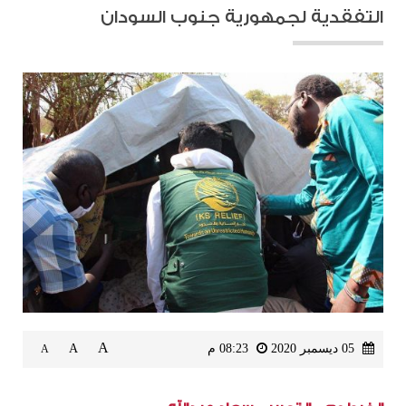
التفقدية لجمهورية جنوب السودان
A
05 ديسمبر 2020
08:23 م
A
A