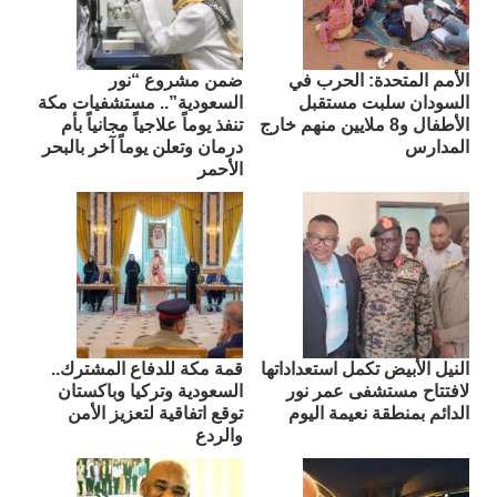
الأمم المتحدة: الحرب في
ضمن مشروع “نور
السودان سلبت مستقبل
السعودية”.. مستشفيات مكة
الأطفال و8 ملايين منهم خارج
تنفذ يوماً علاجياً مجانياً بأم
المدارس
درمان وتعلن يوماً آخر بالبحر
الأحمر
النيل الأبيض تكمل استعداداتها
قمة مكة للدفاع المشترك..
لافتتاح مستشفى عمر نور
السعودية وتركيا وباكستان
الدائم بمنطقة نعيمة اليوم
توقع اتفاقية لتعزيز الأمن
والردع