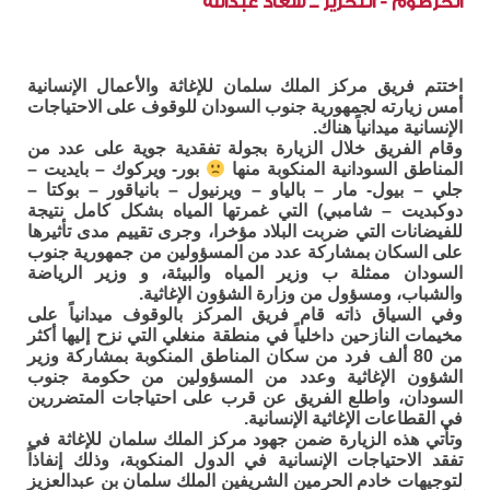
الخرطوم - التحرير ــ سعاد عبدالله
اختتم فريق مركز الملك سلمان للإغاثة والأعمال الإنسانية
أمس زيارته لجمهورية جنوب السودان للوقوف على الاحتياجات
الإنسانية ميدانياً هناك.
وقام الفريق خلال الزيارة بجولة تفقدية جوية على عدد من
المناطق السودانية المنكوبة منها
بور- ويركوك – بايديت –
جلي – بيول- مار – بالياو – ويرنيول – بانياقور – بوكتا –
دوكبديت – شامبي) التي غمرتها المياه بشكل كامل نتيجة
للفيضانات التي ضربت البلاد مؤخرا، وجرى تقييم مدى تأثيرها
على السكان بمشاركة عدد من المسؤولين من جمهورية جنوب
السودان ممثلة ب وزير المياه والبيئة، و وزير الرياضة
والشباب، ومسؤول من وزارة الشؤون الإغاثية.
وفي السياق ذاته قام فريق المركز بالوقوف ميدانياً على
مخيمات النازحين داخلياً في منطقة منغلي التي نزح إليها أكثر
من 80 ألف فرد من سكان المناطق المنكوبة بمشاركة وزير
الشؤون الإغاثية وعدد من المسؤولين من حكومة جنوب
السودان، واطلع الفريق عن قرب على احتياجات المتضررين
في القطاعات الإغاثية الإنسانية.
وتأتي هذه الزيارة ضمن جهود مركز الملك سلمان للإغاثة في
تفقد الاحتياجات الإنسانية في الدول المنكوبة، وذلك إنفاذاً
لتوجيهات خادم الحرمين الشريفين الملك سلمان بن عبدالعزيز