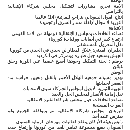
الولادة
الامة نجري مشاورات لتشكيل مجلس شركاء الإنتقالية
بالتراضي
إنتاج الفول السوداني يتراجع للمرتبة (14) عالميا
الثورية لا مجال لإلغاء مسار الشرق أو تجميدة
الانتباهة
تصاعد الخلافات بمجلس ( الإنتقالية ) ومهلة من الامة القومي
ارتفاع كبير في أصابات ووفيات( كورونا)
نقل المعزول للمستشفي
الطيران المدني: إغلاق المطار لن يجدي في الحدي من كورونا
الجيش يستعيد جبل طيارة ويتمركز في الكردية
برطم : لجنة التفكيك وجودها أصبح خصما علي الثورة وخلق
غبائن
الوطن
تهديد مسؤلة جمعية الهلال الأحمر بالقتل وتعيين حراسة من
القصر لحمايتها
الجبهة الثورية :لابديل لمجلس الشركاء سوى الانتخابات
نقل إمامة الأنصار لمجلس الحل والعقد
تصاعد الخلافات حول مجلس شركاء الفترة الانتقالية
القوات المسلحة
البرهان: مجلس شركاء الانتقالية تم بموافقة الجميع ولم
يعترض عليه أحد.
رئيس هيئة الأركان يتفقد فعاليات مهرجان الرماية السنوي
السودان يضع مجموعة تدابير للحد من كورونا وارتفاع جديد