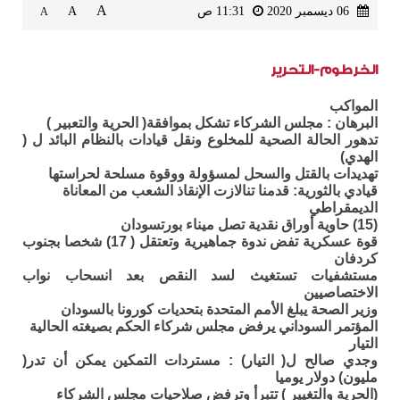
A
06 ديسمبر 2020
11:31 ص
A
A
الخرطوم-التحرير
المواكب
البرهان : مجلس الشركاء تشكل بموافقة( الحرية والتعبير )
تدهور الحالة الصحية للمخلوع ونقل قيادات بالنظام البائد ل (
الهدي)
تهديدات بالقتل والسحل لمسؤولة ووقوة مسلحة لحراستها
قيادي بالثورية: قدمنا تنالازت الإنقاذ الشعب من المعاناة
الديمقراطي
(15) حاوية أوراق نقدية تصل ميناء بورتسودان
قوة عسكرية تفض ندوة جماهيرية وتعتقل ( 17) شخصا بجنوب
كردفان
مستشفيات تستغيث لسد النقص بعد انسحاب نواب
الاختصاصيين
وزير الصحة يبلغ الأمم المتحدة بتحديات كورونا بالسودان
المؤتمر السوداني يرفض مجلس شركاء الحكم بصيغته الحالية
التيار
وجدي صالح ل( التيار) : مستردات التمكين يمكن أن تدر(
مليون) دولار يوميا
(الحرية والتغيير ) تتبرأ وترفض صلاحيات مجلس الشركاء