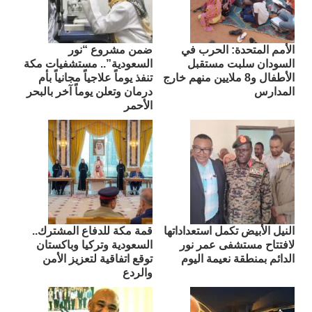
الأمم المتحدة: الحرب في
ضمن مشروع “نور
السودان سلبت مستقبل
السعودية”.. مستشفيات مكة
الأطفال و8 ملايين منهم خارج
تنفذ يوماً علاجياً مجانياً بأم
المدارس
درمان وتعلن يوماً آخر بالبحر
الأحمر
النيل الأبيض تكمل استعداداتها
قمة مكة للدفاع المشترك..
لافتتاح مستشفى عمر نور
السعودية وتركيا وباكستان
الدائم بمنطقة نعيمة اليوم
توقع اتفاقية لتعزيز الأمن
والردع