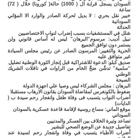
السودان يسجل قرابة ال ( 1000) حالة( كورونا) خلال ( 72)
ساعة
خبير نقل بحري : لا بديل لحركة الصادر والوارد الا المؤاني
السودانية
الحداثة
شلل في المستشفيات بسبب إضراب لنواب الاختصاصيين
نبيل أديب: مرسوم”البرهان” ليس له أساس قانوني ولن
يستمر دون توافق الجميع
الحرية والتغيير: المرسون الصادر عن رئيس مجلس السيادة
غير متوافق عليه
صديق كبلو: الدعوة للاشتراكية قبل إنجاز الثورة الوطنية تضليل
“سلمية” تدشّن ضخّ الخام من الراوات في ناقلات الشريك
الوطني
الصيحة
البرهان : مجلس الشركاء ليس وصيا علي اجهزة الدولة
ضغوط بالكونغرس لمقاضاة السودان بقانون الارهاب مستقبلا
أضراب النواب يتسبب فى وفاة طفل وانفجار رحم سيدة ب (
الدايات)
موقع الماني: مساع روسية لإقامة قاعدة عسكرية بالسودان
السوداني
تصاعد وتيرة الخلاف بين العسكر والمدنيين
تفاصيل جديدة عن الوضع الصحي للبشير
أضراب الأطباء يتسبب في وفاة وانفجار رحم لسيدة عند