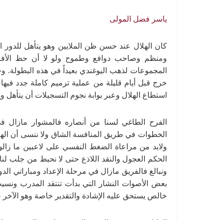
ياسر فضل المولى
كان الهلال عند حسن ظن الملايين وهو يتأهل للدور ا
ومنظم وصاحب دوافع وطموح ولو لا أن حظ الأفاع
المجموعات لذهب اليوغندي بعيداً في هذه البطولة. وح
خرج قبل أيام قليلة من عملية ترميم كاملة جدد فيها 
استطاع الهلال وعبر بوابة نجوم التسجيلات أن يتأهل و
الفرح الطاغي لسنا من أنصاره فالمشوار مازال في 
الخطوات في طريق المنافسة الشاق ولا ننسى أن الهلال
ولابد من مراعاة الضغط النفسي على لاعبين ما زالو
الحكم العجول والنقد اللاذع حتى لا نحبط من جلب لنا 
ونبالغ فالفريق مازال في مرحلة الإعداد ومباراتي الدو
بعض الأصوات النشار التي بدأت تنتقد المدرب ون
خالص يستحق عليه الإشادة والتقدير خاصة وهو الآخر ج