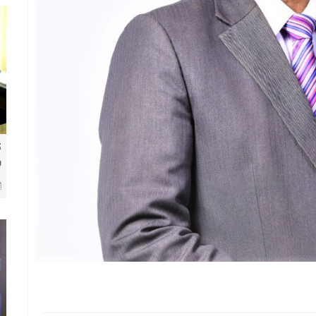
ك
و
8 