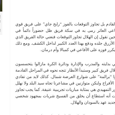
إ
ا
لقادم بل تجاوز التوقعات بالفوز “رايح جاي” على فريق قوي
م
ي العاثر رمى به في سكة فريق ظل حضوراً دائماً في
ين نقول إن الهلال تجاوز التوقعات فنعني حالة الفريق الذي
الأزرق جلده ودفع بهذا العدد الكبير لداخل الكشف. ومع ذلك
يكرر فوزه على الأفاعي في كمبالا وأم درمان.
بدايته والمدرب والإدارة ودائرة الكرة مازالوا يتحسسون
 فريق كبير وستبدأ الأنظار تتجه نحوه في المراحل القادمة
ا “برالمة” على شوارع العرضة شمال. كذلك لابد من تفادي
الأفراح ولنكن متوازنين في مشاعرنا تجاه سيد البلد ولا نهلل
ر التمهيدي هي بمثابة مباريات تجريبية عنيفة. كما يجب تجاوز
سيت أنه استطاع أن يخلق من الفسيخ شربات بمجهود شخصي
ديد عهد بالسودان والهلال.