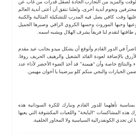
 الوقت والمزيد من التجارب الجادة لصقل قدرات من غاب عن
رفين ونجوم أندية أخرى، ولعلنا نتفق أن أعتى أندية العالم
ليها وقت كافي يصل فيه المدرب للتشكيلة المثالية والكنبة
وعيها وحبها الموروث وحسها الكروي الراقي وصبرها الجميل
 طاقتها لتقدم لنا فريقاً يشرف الهلال ويشبه اسمه.
راً في الدور القادم وأتوقع أن يشكل ميدو بجانب عيد مقدم
رق بالإضافة لعودة القائد الشغيل والرهيف الحريف روفا.
والنتائج خاصة وأن “هيمنة” قد أخذ الضوء الأخضر لأداء عدد
ضمن الخيارات والبجي منكم كلو بيرضينا يا أخوان مهيمن.
مناسبة تأهلهما للدور القادم ونبارك للكرة السودانية هذه
رك هذه المشاكسات “البايخة” واللعبات المكشوفة التي يعيها