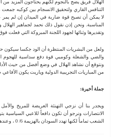
الهلال فريق يضج بالنجوم لكنهم يحتاجون المزيد من
التنافس القاري ولتحقيق الانسجام بين كوكبه جمعت محت
لا يمكن أن تصبح قوة ضاربة في الميدان إن لم يمر ع
المناسبة. ونحن إذن نقول ذلك نحمد لجماهير الهلال 
وتقديرها وثنائها لجهود اللجنة المبروكة التي فعلت فوق
ولعل من البشريات المنتظرة أن الود جكسا سيكون حاض
والضي والشعلة وكومبي قوة دفع سداسية للهجوم الأز
ونتوقع أن نشاهد الهلال في وضع أفضل من حيث الأداء 
من المباريات التجريبية الدولية وياريت يكون الأفاعي 
جملة أخيرة:
ويجدر بنا أن نزجي التهنئة العريضة للمريخ والأمل ب
الانتصارات ونرجو أن تكون دافعاً للاعبي السياسية بت
الشعب تماماً لكنها تهدد السودان بالهزيمة 6/ 0 ، وعندها لن تجدي الكونفدرالية السياسية ولا المحاور الخلفية.