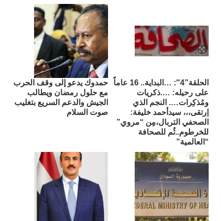
الحلقة”4″: …البداية.. 16 عاماً
حمدوك يدعو إلى وقف الحرب
على رحيله: ….ذكريات
مع حلول رمضان ويطالب
ومُذكِرات…. النجم الذي
الجيش والدعم السريع بتغليب
اِرتقى،،، سيدأحمد خليفة:
صوت السلام
الصحفي التربال،مِن “مروي”
للخرطوم..ثُم للصحافة
“العالمية”