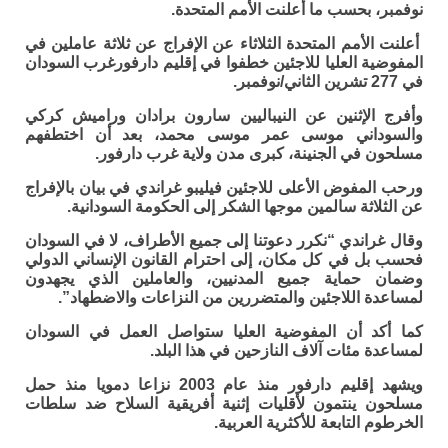
نوفمبر، بحسب ما أعلنت الأمم المتحدة.
أعلنت الأمم المتحدة الثلاثاء عن الإفراج عن ثلاثة عاملين في
المفوضية العليا للاجئين خطفوا في إقليم دارفورغرب السودان
في 277 تشرين الثاني/نوفمبر.
وأفرج الإثنين عن النيباليين سارون برادان وراميش كركي
والسوداني موسى عمر موسى محمد، بعد أن اختطفهم
مسلحون في الجنينة، كبرى مدن ولاية غرب دارفور.
ورحب المفوض الأعلى للاجئين فيليبو غراندي في بيان بالإفراج
عن الثلاثة سالمين موجها الشكر إلى الحكومة السودانية.
وقال غراندي “نكرر دعوتنا إلى جميع الأطراف، لا في السودان
فحسب بل في كل مكان، إلى احترام القانون الإنساني الدولي
وضمان حماية جميع المدنيين، والعاملين الذي يجهدون
لمساعدة اللاجئين والمتضررين من النزاعات والاضطهاد”.
كما أكد أن المفوضية العليا ستواصل العمل في السودان
لمساعدة مئات آلاف النازحين في هذا البلد.
ويشهد إقليم دارفور منذ عام 2003 نزاعا دمويا منذ حمل
مسلحون ينتمون لأقليات إثنية أفريقية السلاح ضد سلطات
الخرطوم التابعة للأكثرية العربية.